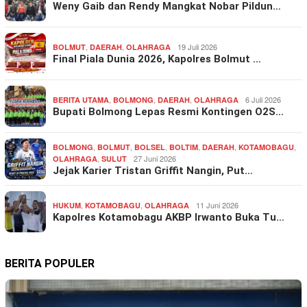
Weny Gaib dan Rendy Mangkat Nobar Pildun…
,
,
19 Juli 2026
BOLMUT
DAERAH
OLAHRAGA
Final Piala Dunia 2026, Kapolres Bolmut …
,
,
,
6 Juli 2026
BERITA UTAMA
BOLMONG
DAERAH
OLAHRAGA
Bupati Bolmong Lepas Resmi Kontingen O2S…
,
,
,
,
,
,
BOLMONG
BOLMUT
BOLSEL
BOLTIM
DAERAH
KOTAMOBAGU
,
27 Juni 2026
OLAHRAGA
SULUT
Jejak Karier Tristan Griffit Nangin, Put…
,
,
11 Juni 2026
HUKUM
KOTAMOBAGU
OLAHRAGA
Kapolres Kotamobagu AKBP Irwanto Buka Tu…
BERITA POPULER