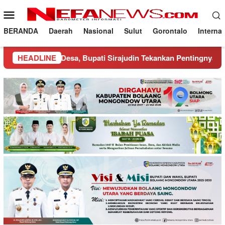
Loncat
Menu
ke
Mobile
konten
BERANDA
Daerah
Nasional
Sulut
Gorontalo
Interna
 Desa, Bupati Sirajudin Tekankan Pentingnya Sinergi Desa
HEADLINE