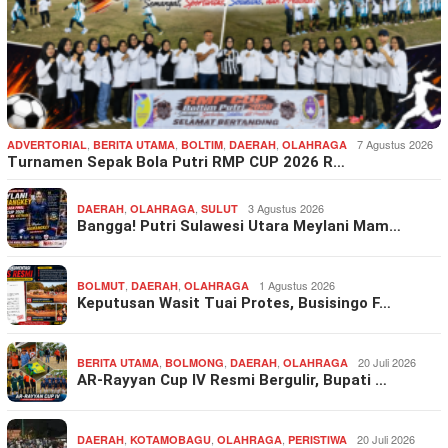
,
,
,
,
7 Agustus 2026
ADVERTORIAL
BERITA UTAMA
BOLTIM
DAERAH
OLAHRAGA
Turnamen Sepak Bola Putri RMP CUP 2026 R…
,
,
3 Agustus 2026
DAERAH
OLAHRAGA
SULUT
Bangga! Putri Sulawesi Utara Meylani Mam…
,
,
1 Agustus 2026
BOLMUT
DAERAH
OLAHRAGA
Keputusan Wasit Tuai Protes, Busisingo F…
,
,
,
20 Juli 2026
BERITA UTAMA
BOLMONG
DAERAH
OLAHRAGA
AR-Rayyan Cup IV Resmi Bergulir, Bupati …
,
,
,
20 Juli 2026
DAERAH
KOTAMOBAGU
OLAHRAGA
PERISTIWA