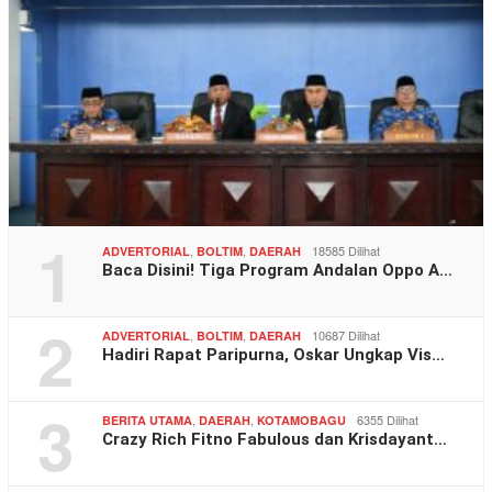
1
,
,
18585 Dilihat
ADVERTORIAL
BOLTIM
DAERAH
Baca Disini! Tiga Program Andalan Oppo A…
2
,
,
10687 Dilihat
ADVERTORIAL
BOLTIM
DAERAH
Hadiri Rapat Paripurna, Oskar Ungkap Vis…
3
,
,
6355 Dilihat
BERITA UTAMA
DAERAH
KOTAMOBAGU
Crazy Rich Fitno Fabulous dan Krisdayant…