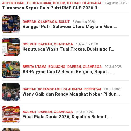
,
,
,
,
7 Agustus 2026
ADVERTORIAL
BERITA UTAMA
BOLTIM
DAERAH
OLAHRAGA
Turnamen Sepak Bola Putri RMP CUP 2026 R…
,
,
3 Agustus 2026
DAERAH
OLAHRAGA
SULUT
Bangga! Putri Sulawesi Utara Meylani Mam…
,
,
1 Agustus 2026
BOLMUT
DAERAH
OLAHRAGA
Keputusan Wasit Tuai Protes, Busisingo F…
,
,
,
20 Juli 2026
BERITA UTAMA
BOLMONG
DAERAH
OLAHRAGA
AR-Rayyan Cup IV Resmi Bergulir, Bupati …
,
,
,
20 Juli 2026
DAERAH
KOTAMOBAGU
OLAHRAGA
PERISTIWA
Weny Gaib dan Rendy Mangkat Nobar Pildun…
,
,
19 Juli 2026
BOLMUT
DAERAH
OLAHRAGA
Final Piala Dunia 2026, Kapolres Bolmut …