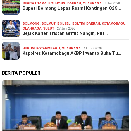
,
,
,
6 Juli 2026
BERITA UTAMA
BOLMONG
DAERAH
OLAHRAGA
Bupati Bolmong Lepas Resmi Kontingen O2S…
,
,
,
,
,
,
BOLMONG
BOLMUT
BOLSEL
BOLTIM
DAERAH
KOTAMOBAGU
,
27 Juni 2026
OLAHRAGA
SULUT
Jejak Karier Tristan Griffit Nangin, Put…
,
,
11 Juni 2026
HUKUM
KOTAMOBAGU
OLAHRAGA
Kapolres Kotamobagu AKBP Irwanto Buka Tu…
BERITA POPULER