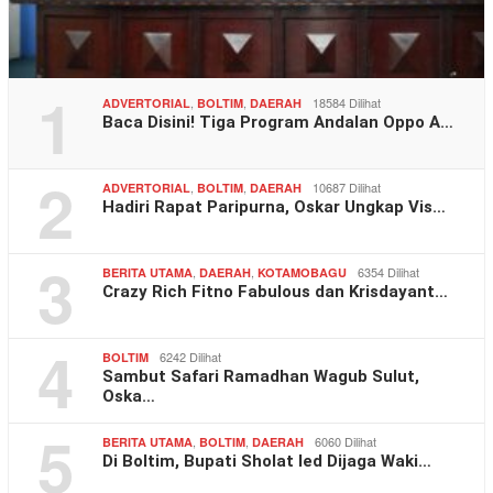
1
,
,
18584 Dilihat
ADVERTORIAL
BOLTIM
DAERAH
Baca Disini! Tiga Program Andalan Oppo A…
2
,
,
10687 Dilihat
ADVERTORIAL
BOLTIM
DAERAH
Hadiri Rapat Paripurna, Oskar Ungkap Vis…
3
,
,
6354 Dilihat
BERITA UTAMA
DAERAH
KOTAMOBAGU
Crazy Rich Fitno Fabulous dan Krisdayant…
4
6242 Dilihat
BOLTIM
Sambut Safari Ramadhan Wagub Sulut,
Oska…
5
,
,
6060 Dilihat
BERITA UTAMA
BOLTIM
DAERAH
Di Boltim, Bupati Sholat Ied Dijaga Waki…