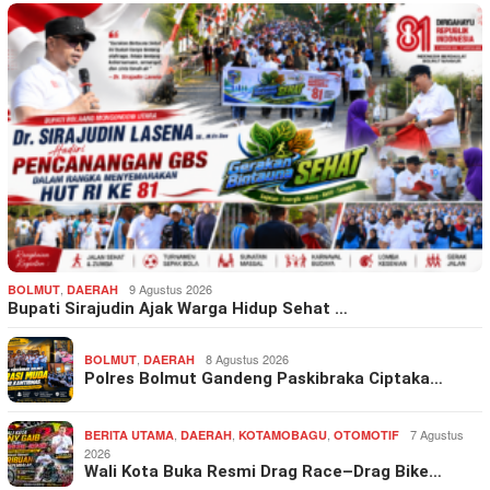
,
9 Agustus 2026
BOLMUT
DAERAH
Bupati Sirajudin Ajak Warga Hidup Sehat …
,
8 Agustus 2026
BOLMUT
DAERAH
Polres Bolmut Gandeng Paskibraka Ciptaka…
,
,
,
7 Agustus
BERITA UTAMA
DAERAH
KOTAMOBAGU
OTOMOTIF
2026
Wali Kota Buka Resmi Drag Race–Drag Bike…