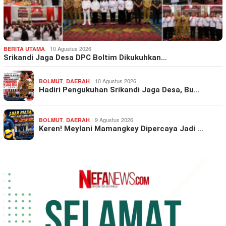
10 Agustus 2026
BERITA UTAMA
Srikandi Jaga Desa DPC Boltim Dikukuhkan…
,
10 Agustus 2026
BOLMUT
DAERAH
Hadiri Pengukuhan Srikandi Jaga Desa, Bu…
,
9 Agustus 2026
BOLMUT
DAERAH
Keren! Meylani Mamangkey Dipercaya Jadi …