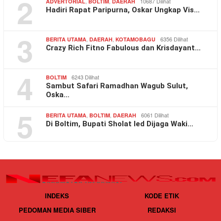
2
,
,
10687 Dilihat
ADVERTORIAL
BOLTIM
DAERAH
Hadiri Rapat Paripurna, Oskar Ungkap Vis…
3
,
,
6356 Dilihat
BERITA UTAMA
DAERAH
KOTAMOBAGU
Crazy Rich Fitno Fabulous dan Krisdayant…
4
6243 Dilihat
BOLTIM
Sambut Safari Ramadhan Wagub Sulut,
Oska…
5
,
,
6061 Dilihat
BERITA UTAMA
BOLTIM
DAERAH
Di Boltim, Bupati Sholat Ied Dijaga Waki…
INDEKS
KODE ETIK
PEDOMAN MEDIA SIBER
REDAKSI