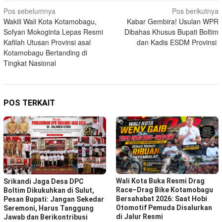
Navigasi
Pos sebelumnya
Pos berikutnya
Wakili Wali Kota Kotamobagu,
Kabar Gembira! Usulan WPR
pos
Sofyan Mokoginta Lepas Resmi
Dibahas Khusus Bupati Boltim
Kafilah Utusan Provinsi asal
dan Kadis ESDM Provinsi
Kotamobagu Bertanding di
Tingkat Nasional
POS TERKAIT
Wali Kota Buka Resmi Drag
Srikandi Jaga Desa DPC
Race–Drag Bike Kotamobagu
Boltim Dikukuhkan di Sulut,
Bersahabat 2026: Saat Hobi
Pesan Bupati: Jangan Sekedar
Otomotif Pemuda Disalurkan
Seremoni, Harus Tanggung
di Jalur Resmi
Jawab dan Berikontribusi