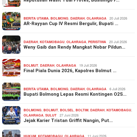
Keputusan Wasit Tuai Protes, Busisingo F…
,
,
,
20 Juli 2026
BERITA UTAMA
BOLMONG
DAERAH
OLAHRAGA
AR-Rayyan Cup IV Resmi Bergulir, Bupati …
,
,
,
20 Juli 2026
DAERAH
KOTAMOBAGU
OLAHRAGA
PERISTIWA
Weny Gaib dan Rendy Mangkat Nobar Pildun…
,
,
19 Juli 2026
BOLMUT
DAERAH
OLAHRAGA
Final Piala Dunia 2026, Kapolres Bolmut …
,
,
,
6 Juli 2026
BERITA UTAMA
BOLMONG
DAERAH
OLAHRAGA
Bupati Bolmong Lepas Resmi Kontingen O2S…
,
,
,
,
,
,
BOLMONG
BOLMUT
BOLSEL
BOLTIM
DAERAH
KOTAMOBAGU
,
27 Juni 2026
OLAHRAGA
SULUT
Jejak Karier Tristan Griffit Nangin, Put…
,
,
11 Juni 2026
HUKUM
KOTAMOBAGU
OLAHRAGA