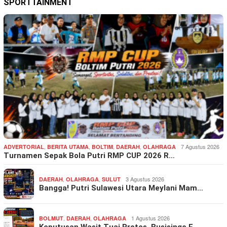
SPORTTAINMENT
,
,
,
,
7 Agustus 2026
ADVERTORIAL
BERITA UTAMA
BOLTIM
DAERAH
OLAHRAGA
Turnamen Sepak Bola Putri RMP CUP 2026 R…
,
,
3 Agustus 2026
DAERAH
OLAHRAGA
SULUT
Bangga! Putri Sulawesi Utara Meylani Mam…
,
,
1 Agustus 2026
BOLMUT
DAERAH
OLAHRAGA