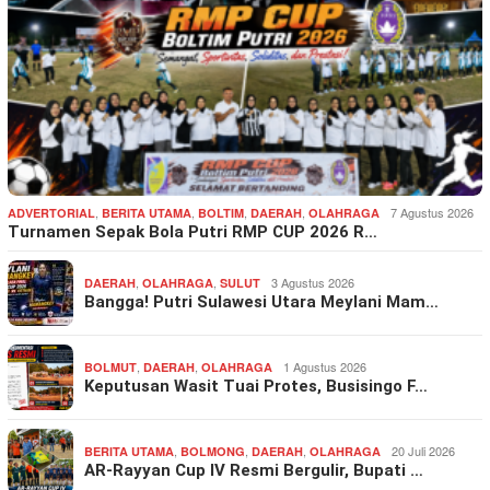
,
,
,
,
7 Agustus 2026
ADVERTORIAL
BERITA UTAMA
BOLTIM
DAERAH
OLAHRAGA
Turnamen Sepak Bola Putri RMP CUP 2026 R…
,
,
3 Agustus 2026
DAERAH
OLAHRAGA
SULUT
Bangga! Putri Sulawesi Utara Meylani Mam…
,
,
1 Agustus 2026
BOLMUT
DAERAH
OLAHRAGA
Keputusan Wasit Tuai Protes, Busisingo F…
,
,
,
20 Juli 2026
BERITA UTAMA
BOLMONG
DAERAH
OLAHRAGA
AR-Rayyan Cup IV Resmi Bergulir, Bupati …