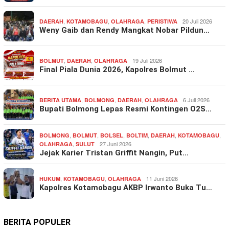
,
,
,
20 Juli 2026
DAERAH
KOTAMOBAGU
OLAHRAGA
PERISTIWA
Weny Gaib dan Rendy Mangkat Nobar Pildun…
,
,
19 Juli 2026
BOLMUT
DAERAH
OLAHRAGA
Final Piala Dunia 2026, Kapolres Bolmut …
,
,
,
6 Juli 2026
BERITA UTAMA
BOLMONG
DAERAH
OLAHRAGA
Bupati Bolmong Lepas Resmi Kontingen O2S…
,
,
,
,
,
,
BOLMONG
BOLMUT
BOLSEL
BOLTIM
DAERAH
KOTAMOBAGU
,
27 Juni 2026
OLAHRAGA
SULUT
Jejak Karier Tristan Griffit Nangin, Put…
,
,
11 Juni 2026
HUKUM
KOTAMOBAGU
OLAHRAGA
Kapolres Kotamobagu AKBP Irwanto Buka Tu…
BERITA POPULER