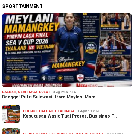
SPORTTAINMENT
,
,
3 Agustus 2026
DAERAH
OLAHRAGA
SULUT
Bangga! Putri Sulawesi Utara Meylani Mam…
,
,
1 Agustus 2026
BOLMUT
DAERAH
OLAHRAGA
Keputusan Wasit Tuai Protes, Busisingo F…
,
,
,
20 Juli 2026
BERITA UTAMA
BOLMONG
DAERAH
OLAHRAGA