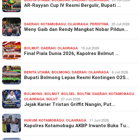
AR-Rayyan Cup IV Resmi Bergulir, Bupati …
,
,
,
20 Juli 2026
DAERAH
KOTAMOBAGU
OLAHRAGA
PERISTIWA
Weny Gaib dan Rendy Mangkat Nobar Pildun…
,
,
19 Juli 2026
BOLMUT
DAERAH
OLAHRAGA
Final Piala Dunia 2026, Kapolres Bolmut …
,
,
,
6 Juli 2026
BERITA UTAMA
BOLMONG
DAERAH
OLAHRAGA
Bupati Bolmong Lepas Resmi Kontingen O2S…
,
,
,
,
,
,
BOLMONG
BOLMUT
BOLSEL
BOLTIM
DAERAH
KOTAMOBAGU
,
27 Juni 2026
OLAHRAGA
SULUT
Jejak Karier Tristan Griffit Nangin, Put…
,
,
11 Juni 2026
HUKUM
KOTAMOBAGU
OLAHRAGA
Kapolres Kotamobagu AKBP Irwanto Buka Tu…