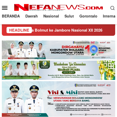
Loncat
Menu
ke
Mobile
konten
BERANDA
Daerah
Nasional
Sulut
Gorontalo
Interna
Bolmut ke Jambore Nasional XII 2026
HEADLINE
Panen Padi IPB 1