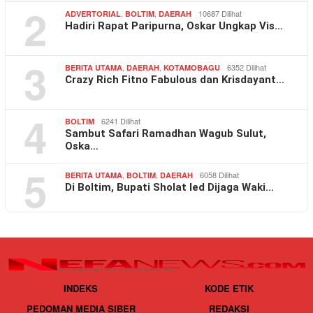
2
,
,
10687 Dilihat
ADVERTORIAL
BOLTIM
DAERAH
Hadiri Rapat Paripurna, Oskar Ungkap Vis…
3
,
,
6352 Dilihat
BERITA UTAMA
DAERAH
KOTAMOBAGU
Crazy Rich Fitno Fabulous dan Krisdayant…
4
6241 Dilihat
BOLTIM
Sambut Safari Ramadhan Wagub Sulut,
Oska…
5
,
,
6058 Dilihat
BERITA UTAMA
BOLTIM
DAERAH
Di Boltim, Bupati Sholat Ied Dijaga Waki…
INDEKS
KODE ETIK
PEDOMAN MEDIA SIBER
REDAKSI