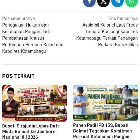
Navigasi
Pos sebelumnya
Pos berikutnya
Penegakan Hukum dan
Aspidmil Kolonel Laut Fredy
pos
Ketahanan Pangan Jadi
Tamara Kunjungi Kapolres
Pembahasan Khusus
Kotamobagu Terkait Penangan
Pertemuan Perdana Kajari dan
Perkara Konektifitas
Kapolres Kotamobagu
POS TERKAIT
Panen Padi IPB 15S, Bupati
Bupati Sirajudin Lepas Duta
Bolmut Tegaskan Komitmen
Muda Bolmut ke Jambore
Perkuat Ketahanan Pangan
Nasional XII 2026