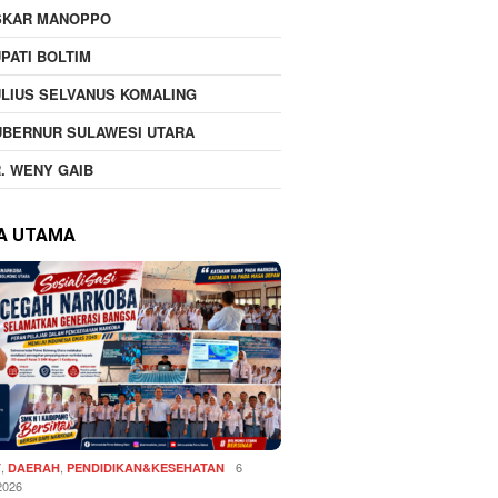
SKAR MANOPPO
PATI BOLTIM
LIUS SELVANUS KOMALING
UBERNUR SULAWESI UTARA
. WENY GAIB
TA UTAMA
,
,
6
T
DAERAH
PENDIDIKAN&KESEHATAN
2026