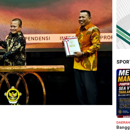
SPOR
DAERA
Bangga