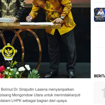
BERI
i Bolmut Dr. Sirajudin Lasena menyampaikan
olaang Mongondow Utara untuk menindaklanjuti
g dalam LHPK sebagai bagian dari upaya