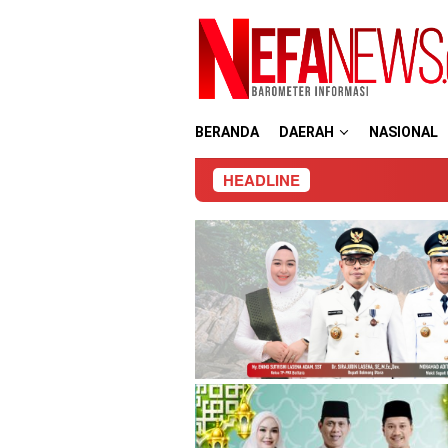
Loncat
ke
konten
BERANDA
DAERAH
NASIONAL
HEADLINE
Satresnarkoba Pol