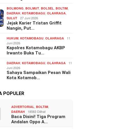
,
,
,
,
BOLMONG
BOLMUT
BOLSEL
BOLTIM
,
,
,
DAERAH
KOTAMOBAGU
OLAHRAGA
27 Juni 2026
SULUT
Jejak Karier Tristan Griffit
Nangin, Put…
,
,
11
HUKUM
KOTAMOBAGU
OLAHRAGA
Juni 2026
Kapolres Kotamobagu AKBP
Irwanto Buka Tu…
,
,
11
DAERAH
KOTAMOBAGU
OLAHRAGA
Juni 2026
Sahaya Sampaikan Pesan Wali
Kota Kotamob…
TA POPULER
1
,
,
ADVERTORIAL
BOLTIM
18583 Dilihat
DAERAH
Baca Disini! Tiga Program
Andalan Oppo A…