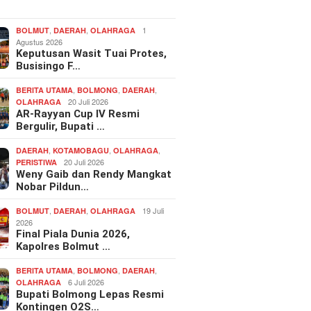
…
,
,
1
BOLMUT
DAERAH
OLAHRAGA
Agustus 2026
Keputusan Wasit Tuai Protes,
Busisingo F…
,
,
,
BERITA UTAMA
BOLMONG
DAERAH
20 Juli 2026
OLAHRAGA
AR-Rayyan Cup IV Resmi
Bergulir, Bupati …
,
,
,
DAERAH
KOTAMOBAGU
OLAHRAGA
20 Juli 2026
PERISTIWA
Weny Gaib dan Rendy Mangkat
Nobar Pildun…
,
,
19 Juli
BOLMUT
DAERAH
OLAHRAGA
2026
Final Piala Dunia 2026,
Kapolres Bolmut …
,
,
,
BERITA UTAMA
BOLMONG
DAERAH
6 Juli 2026
OLAHRAGA
Bupati Bolmong Lepas Resmi
Kontingen O2S…