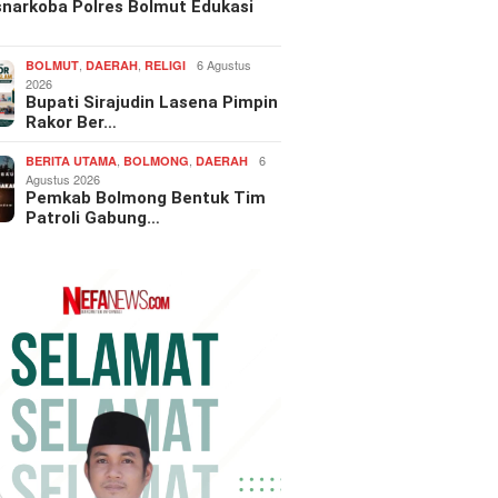
snarkoba Polres Bolmut Edukasi
,
,
6 Agustus
BOLMUT
DAERAH
RELIGI
2026
Bupati Sirajudin Lasena Pimpin
Rakor Ber…
,
,
6
BERITA UTAMA
BOLMONG
DAERAH
Agustus 2026
Pemkab Bolmong Bentuk Tim
Patroli Gabung…