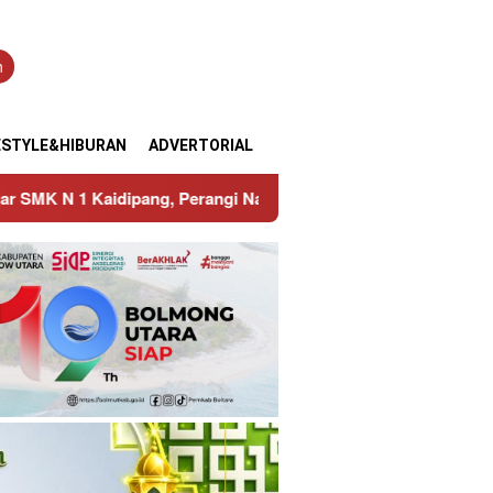
n
ESTYLE&HIBURAN
ADVERTORIAL
koba Sejak Dini
Bupati Sirajudin Lasena Pimpin Rakor 