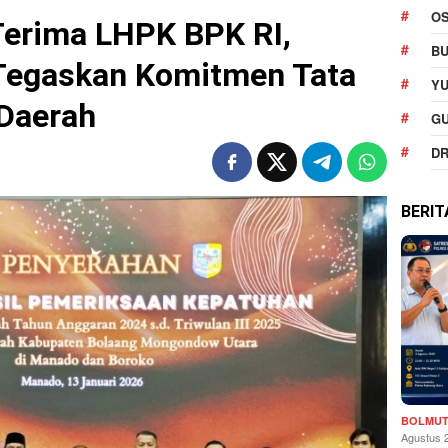
O
erima LHPK BPK RI,
BU
 Tegaskan Komitmen Tata
YU
 Daerah
G
DR
BERI
BOLMU
Agustus 