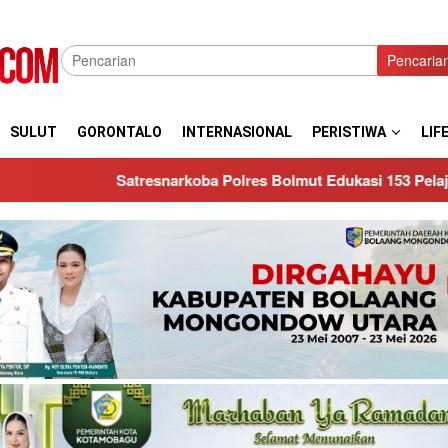
Pencaria
SULUT
GORONTALO
INTERNASIONAL
PERISTIWA
LIF
res Bolmut Edukasi 153 Pelajar SMK N 1 Kaidipang, Perangi Nar