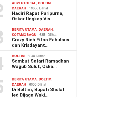
2
,
,
ADVERTORIAL
BOLTIM
10686 Dilihat
DAERAH
Hadiri Rapat Paripurna,
Oskar Ungkap Vis…
3
,
,
BERITA UTAMA
DAERAH
6351 Dilihat
KOTAMOBAGU
Crazy Rich Fitno Fabulous
dan Krisdayant…
4
6240 Dilihat
BOLTIM
Sambut Safari Ramadhan
Wagub Sulut, Oska…
5
,
,
BERITA UTAMA
BOLTIM
6055 Dilihat
DAERAH
Di Boltim, Bupati Sholat
Ied Dijaga Waki…