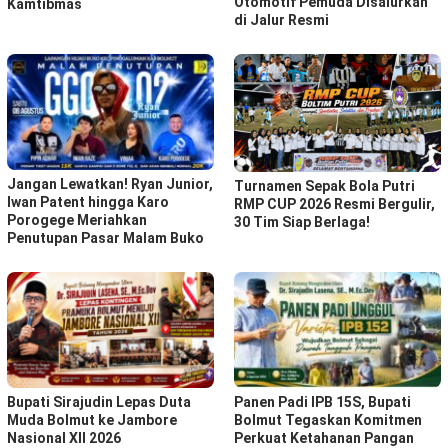
Otomotif Pemuda Disalurkan
Kamtibmas
di Jalur Resmi
Jangan Lewatkan! Ryan Junior,
Turnamen Sepak Bola Putri
Iwan Patent hingga Karo
RMP CUP 2026 Resmi Bergulir,
Porogege Meriahkan
30 Tim Siap Berlaga!
Penutupan Pasar Malam Buko
Bupati Sirajudin Lepas Duta
Panen Padi IPB 15S, Bupati
Muda Bolmut ke Jambore
Bolmut Tegaskan Komitmen
Nasional XII 2026
Perkuat Ketahanan Pangan