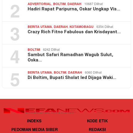
2
,
,
10687 Dilihat
ADVERTORIAL
BOLTIM
DAERAH
Hadiri Rapat Paripurna, Oskar Ungkap Vis…
3
,
,
6354 Dilihat
BERITA UTAMA
DAERAH
KOTAMOBAGU
Crazy Rich Fitno Fabulous dan Krisdayant…
4
6242 Dilihat
BOLTIM
Sambut Safari Ramadhan Wagub Sulut,
Oska…
5
,
,
6060 Dilihat
BERITA UTAMA
BOLTIM
DAERAH
Di Boltim, Bupati Sholat Ied Dijaga Waki…
INDEKS
KODE ETIK
PEDOMAN MEDIA SIBER
REDAKSI