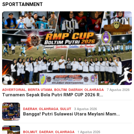
SPORTTAINMENT
,
,
,
,
7 Agustus 2026
ADVERTORIAL
BERITA UTAMA
BOLTIM
DAERAH
OLAHRAGA
Turnamen Sepak Bola Putri RMP CUP 2026 R…
,
,
3 Agustus 2026
DAERAH
OLAHRAGA
SULUT
Bangga! Putri Sulawesi Utara Meylani Mam…
,
,
1 Agustus 2026
BOLMUT
DAERAH
OLAHRAGA