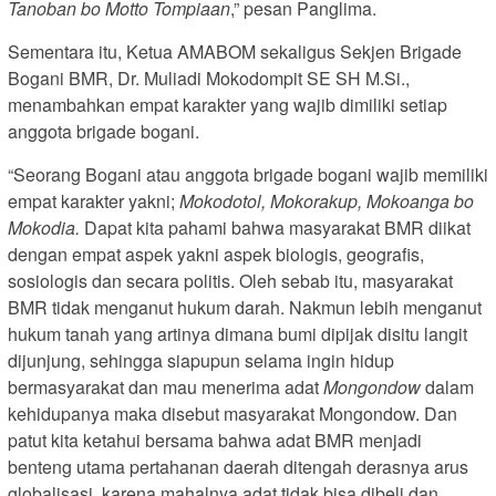
Tanoban bo Motto Tompiaan
,” pesan Panglima.
Sementara itu, Ketua AMABOM sekaligus Sekjen Brigade
Bogani BMR, Dr. Muliadi Mokodompit SE SH M.Si.,
menambahkan empat karakter yang wajib dimiliki setiap
anggota brigade bogani.
“Seorang Bogani atau anggota brigade bogani wajib memiliki
empat karakter yakni;
Mokodotol, Mokorakup, Mokoanga bo
Mokodia.
Dapat kita pahami bahwa masyarakat BMR diikat
dengan empat aspek yakni aspek biologis, geografis,
sosiologis dan secara politis. Oleh sebab itu, masyarakat
BMR tidak menganut hukum darah. Nakmun lebih menganut
hukum tanah yang artinya dimana bumi dipijak disitu langit
dijunjung, sehingga siapupun selama ingin hidup
bermasyarakat dan mau menerima adat
Mongondow
dalam
kehidupanya maka disebut masyarakat Mongondow. Dan
patut kita ketahui bersama bahwa adat BMR menjadi
benteng utama pertahanan daerah ditengah derasnya arus
globalisasi, karena mahalnya adat tidak bisa dibeli dan