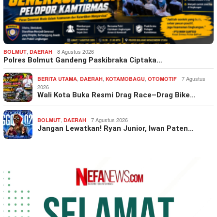
,
8 Agustus 2026
BOLMUT
DAERAH
Polres Bolmut Gandeng Paskibraka Ciptaka…
,
,
,
7 Agustus
BERITA UTAMA
DAERAH
KOTAMOBAGU
OTOMOTIF
2026
Wali Kota Buka Resmi Drag Race–Drag Bike…
,
7 Agustus 2026
BOLMUT
DAERAH
Jangan Lewatkan! Ryan Junior, Iwan Paten…