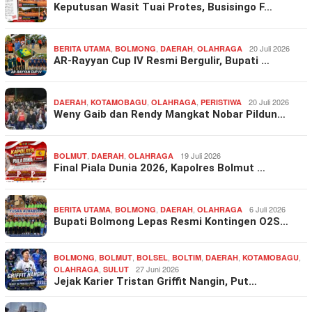
Keputusan Wasit Tuai Protes, Busisingo F…
,
,
,
20 Juli 2026
BERITA UTAMA
BOLMONG
DAERAH
OLAHRAGA
AR-Rayyan Cup IV Resmi Bergulir, Bupati …
,
,
,
20 Juli 2026
DAERAH
KOTAMOBAGU
OLAHRAGA
PERISTIWA
Weny Gaib dan Rendy Mangkat Nobar Pildun…
,
,
19 Juli 2026
BOLMUT
DAERAH
OLAHRAGA
Final Piala Dunia 2026, Kapolres Bolmut …
,
,
,
6 Juli 2026
BERITA UTAMA
BOLMONG
DAERAH
OLAHRAGA
Bupati Bolmong Lepas Resmi Kontingen O2S…
,
,
,
,
,
,
BOLMONG
BOLMUT
BOLSEL
BOLTIM
DAERAH
KOTAMOBAGU
,
27 Juni 2026
OLAHRAGA
SULUT
Jejak Karier Tristan Griffit Nangin, Put…