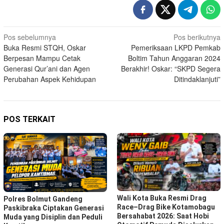
Navigasi
Pos sebelumnya
Pos berikutnya
Buka Resmi STQH, Oskar
Pemeriksaan LKPD Pemkab
pos
Berpesan Mampu Cetak
Boltim Tahun Anggaran 2024
Generasi Qur’ani dan Agen
Berakhir! Oskar: “SKPD Segera
Perubahan Aspek Kehidupan
Ditindaklanjuti”
POS TERKAIT
Wali Kota Buka Resmi Drag
Polres Bolmut Gandeng
Race–Drag Bike Kotamobagu
Paskibraka Ciptakan Generasi
Bersahabat 2026: Saat Hobi
Muda yang Disiplin dan Peduli