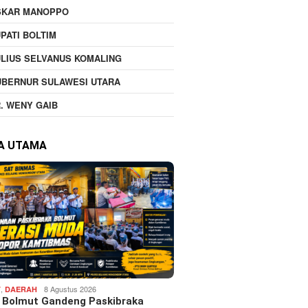
SKAR MANOPPO
PATI BOLTIM
LIUS SELVANUS KOMALING
UBERNUR SULAWESI UTARA
. WENY GAIB
TA UTAMA
,
8 Agustus 2026
T
DAERAH
s Bolmut Gandeng Paskibraka