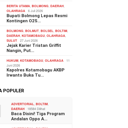
,
,
,
BERITA UTAMA
BOLMONG
DAERAH
6 Juli 2026
OLAHRAGA
Bupati Bolmong Lepas Resmi
Kontingen O2S…
,
,
,
,
BOLMONG
BOLMUT
BOLSEL
BOLTIM
,
,
,
DAERAH
KOTAMOBAGU
OLAHRAGA
27 Juni 2026
SULUT
Jejak Karier Tristan Griffit
Nangin, Put…
,
,
11
HUKUM
KOTAMOBAGU
OLAHRAGA
Juni 2026
Kapolres Kotamobagu AKBP
Irwanto Buka Tu…
TA POPULER
1
,
,
ADVERTORIAL
BOLTIM
18584 Dilihat
DAERAH
Baca Disini! Tiga Program
Andalan Oppo A…