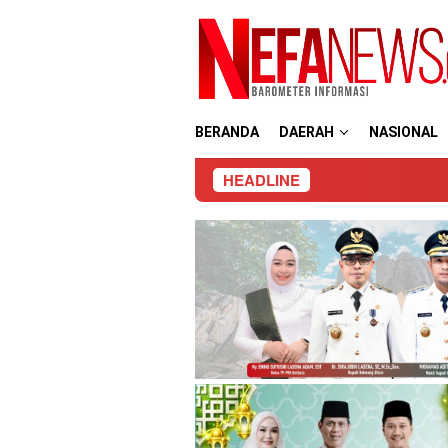
Loncat
ke
konten
BERANDA
DAERAH
NASIONAL
HEADLINE
Polre