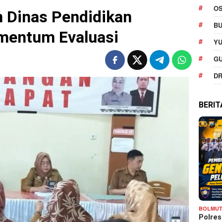
O
 Dinas Pendidikan
BU
mentum Evaluasi
YU
G
DR
BERI
BOLMU
Polre