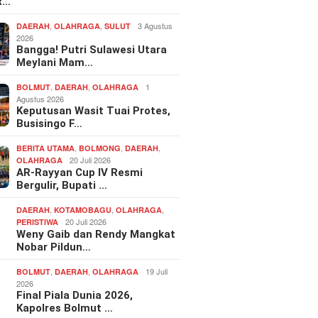
R…
,
,
3 Agustus
DAERAH
OLAHRAGA
SULUT
2026
Bangga! Putri Sulawesi Utara
Meylani Mam…
,
,
1
BOLMUT
DAERAH
OLAHRAGA
Agustus 2026
Keputusan Wasit Tuai Protes,
Busisingo F…
,
,
,
BERITA UTAMA
BOLMONG
DAERAH
20 Juli 2026
OLAHRAGA
AR-Rayyan Cup IV Resmi
Bergulir, Bupati …
,
,
,
DAERAH
KOTAMOBAGU
OLAHRAGA
20 Juli 2026
PERISTIWA
Weny Gaib dan Rendy Mangkat
Nobar Pildun…
,
,
19 Juli
BOLMUT
DAERAH
OLAHRAGA
2026
Final Piala Dunia 2026,
Kapolres Bolmut …