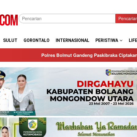
Pencaria
SULUT
GORONTALO
INTERNASIONAL
PERISTIWA
LIF
s Bolmut Gandeng Paskibraka Ciptakan Generasi Muda yang Disi