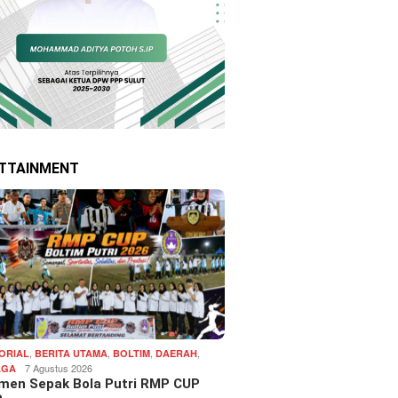
TTAINMENT
,
,
,
,
ORIAL
BERITA UTAMA
BOLTIM
DAERAH
7 Agustus 2026
AGA
men Sepak Bola Putri RMP CUP