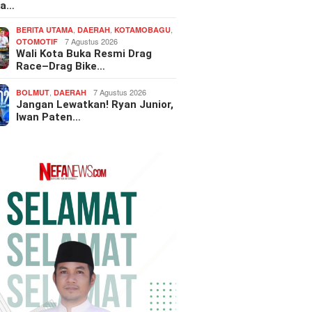
ka…
,
,
,
BERITA UTAMA
DAERAH
KOTAMOBAGU
7 Agustus 2026
OTOMOTIF
Wali Kota Buka Resmi Drag
Race–Drag Bike…
,
7 Agustus 2026
BOLMUT
DAERAH
Jangan Lewatkan! Ryan Junior,
Iwan Paten…