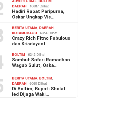
2
,
,
ADVERTORIAL
BOLTIM
10687 Dilihat
DAERAH
Hadiri Rapat Paripurna,
Oskar Ungkap Vis…
3
,
,
BERITA UTAMA
DAERAH
6354 Dilihat
KOTAMOBAGU
Crazy Rich Fitno Fabulous
dan Krisdayant…
4
6242 Dilihat
BOLTIM
Sambut Safari Ramadhan
Wagub Sulut, Oska…
5
,
,
BERITA UTAMA
BOLTIM
6060 Dilihat
DAERAH
Di Boltim, Bupati Sholat
Ied Dijaga Waki…