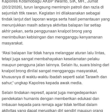
Kapolres Kotamobagu AKBP Irwanto, SIK, MH., Jumat
(20/2/2026), turun langsung memimpin patroli dan razia di
sejumlah titik rawan. Kegiatan ini dilaksanakan sebagai
tindak lanjut dari laporan warga serta hasil pemantauan yang
menunjukkan masih adanya aktivitas balapan liar setiap
akhir pekan, serta penggunaan knalpot brong yang
menimbulkan kebisingan dan mengganggu kenyamanan
masyarakat.
“Aksi balapan liar tidak hanya melanggar aturan lalu lintas,
tetapi juga sangat membahayakan keselamatan pelaku
maupun pengguna jalan lainnya. Selain itu, suara bising dari
knalpot brong dinilai sangat mengganggu masyarakat,
khususnya di waktu-waktu ibadah seperti salat Tarawih dan
sahur,” ungkap Kapolres kepada awak media.
Selain tindakan represif, aparat juga mengedepankan
pendekatan humanis dengan memberikan edukasi dan
imbauan kepada para remaja agar tidak terlibat dalam
aktivitas yang dapat merugikan diri sendiri maupun orang