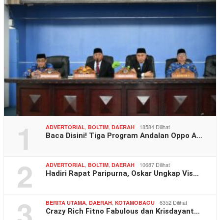
1
,
,
18584 Dilihat
ADVERTORIAL
BOLTIM
DAERAH
Baca Disini! Tiga Program Andalan Oppo A…
2
,
,
10687 Dilihat
ADVERTORIAL
BOLTIM
DAERAH
Hadiri Rapat Paripurna, Oskar Ungkap Vis…
3
,
,
6352 Dilihat
BERITA UTAMA
DAERAH
KOTAMOBAGU
Crazy Rich Fitno Fabulous dan Krisdayant…