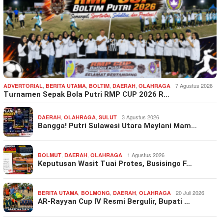
,
,
,
,
7 Agustus 2026
ADVERTORIAL
BERITA UTAMA
BOLTIM
DAERAH
OLAHRAGA
Turnamen Sepak Bola Putri RMP CUP 2026 R…
,
,
3 Agustus 2026
DAERAH
OLAHRAGA
SULUT
Bangga! Putri Sulawesi Utara Meylani Mam…
,
,
1 Agustus 2026
BOLMUT
DAERAH
OLAHRAGA
Keputusan Wasit Tuai Protes, Busisingo F…
,
,
,
20 Juli 2026
BERITA UTAMA
BOLMONG
DAERAH
OLAHRAGA
AR-Rayyan Cup IV Resmi Bergulir, Bupati …