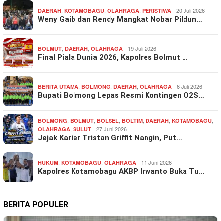
,
,
,
20 Juli 2026
DAERAH
KOTAMOBAGU
OLAHRAGA
PERISTIWA
Weny Gaib dan Rendy Mangkat Nobar Pildun…
,
,
19 Juli 2026
BOLMUT
DAERAH
OLAHRAGA
Final Piala Dunia 2026, Kapolres Bolmut …
,
,
,
6 Juli 2026
BERITA UTAMA
BOLMONG
DAERAH
OLAHRAGA
Bupati Bolmong Lepas Resmi Kontingen O2S…
,
,
,
,
,
,
BOLMONG
BOLMUT
BOLSEL
BOLTIM
DAERAH
KOTAMOBAGU
,
27 Juni 2026
OLAHRAGA
SULUT
Jejak Karier Tristan Griffit Nangin, Put…
,
,
11 Juni 2026
HUKUM
KOTAMOBAGU
OLAHRAGA
Kapolres Kotamobagu AKBP Irwanto Buka Tu…
BERITA POPULER