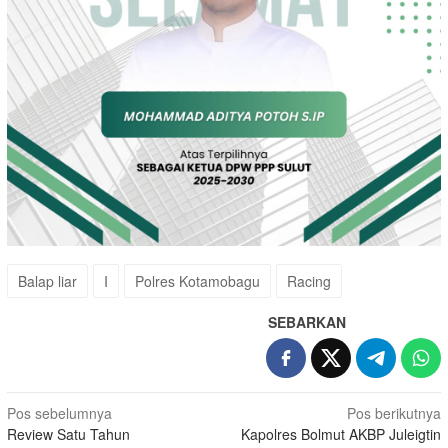
Balap liar
I
Polres Kotamobagu
Racing
SEBARKAN
Navigasi
Pos sebelumnya
Pos berikutnya
Review Satu Tahun
Kapolres Bolmut AKBP Juleigtin
pos