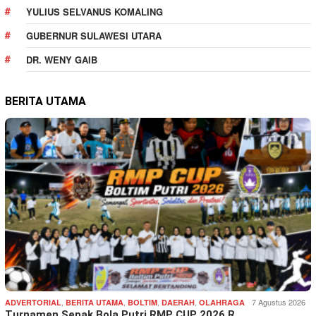
YULIUS SELVANUS KOMALING
GUBERNUR SULAWESI UTARA
DR. WENY GAIB
BERITA UTAMA
,
,
,
,
7 Agustus 2026
ADVERTORIAL
BERITA UTAMA
BOLTIM
DAERAH
OLAHRAGA
Turnamen Sepak Bola Putri RMP CUP 2026 R…