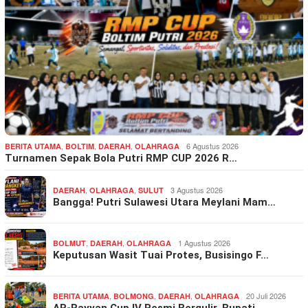
,
,
,
6 Agustus 2026
BERITA UTAMA
BOLTIM
DAERAH
OLAHRAGA
Turnamen Sepak Bola Putri RMP CUP 2026 R…
,
,
3 Agustus 2026
DAERAH
OLAHRAGA
SULUT
Bangga! Putri Sulawesi Utara Meylani Mam…
,
,
1 Agustus 2026
BOLMUT
DAERAH
OLAHRAGA
Keputusan Wasit Tuai Protes, Busisingo F…
,
,
,
20 Juli 2026
BERITA UTAMA
BOLMONG
DAERAH
OLAHRAGA
AR-Rayyan Cup IV Resmi Bergulir, Bupati …