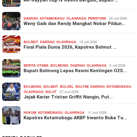
,
,
,
20 Juli 2026
DAERAH
KOTAMOBAGU
OLAHRAGA
PERISTIWA
Weny Gaib dan Rendy Mangkat Nobar Pildun…
,
,
19 Juli 2026
BOLMUT
DAERAH
OLAHRAGA
Final Piala Dunia 2026, Kapolres Bolmut …
,
,
,
6 Juli 2026
BERITA UTAMA
BOLMONG
DAERAH
OLAHRAGA
Bupati Bolmong Lepas Resmi Kontingen O2S…
,
,
,
,
,
,
BOLMONG
BOLMUT
BOLSEL
BOLTIM
DAERAH
KOTAMOBAGU
,
27 Juni 2026
OLAHRAGA
SULUT
Jejak Karier Tristan Griffit Nangin, Put…
,
,
11 Juni 2026
HUKUM
KOTAMOBAGU
OLAHRAGA
Kapolres Kotamobagu AKBP Irwanto Buka Tu…