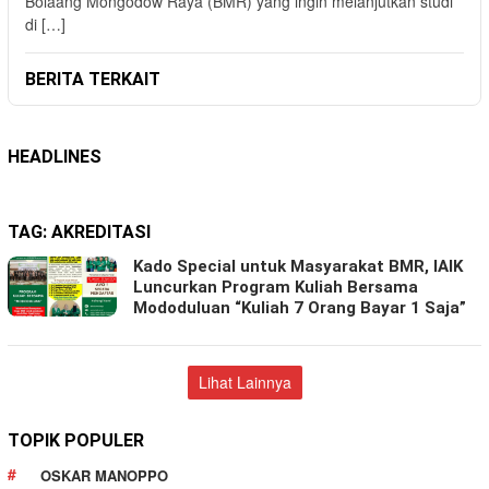
Bolaang Mongodow Raya (BMR) yang ingin melanjutkan studi
di […]
BERITA TERKAIT
HEADLINES
TAG:
AKREDITASI
Kado Special untuk Masyarakat BMR, IAIK
Luncurkan Program Kuliah Bersama
Mododuluan “Kuliah 7 Orang Bayar 1 Saja”
Lihat Lainnya
TOPIK POPULER
OSKAR MANOPPO