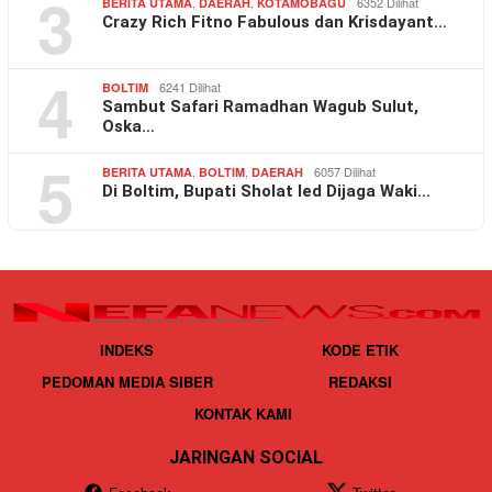
3
,
,
6352 Dilihat
BERITA UTAMA
DAERAH
KOTAMOBAGU
Crazy Rich Fitno Fabulous dan Krisdayant…
4
6241 Dilihat
BOLTIM
Sambut Safari Ramadhan Wagub Sulut,
Oska…
5
,
,
6057 Dilihat
BERITA UTAMA
BOLTIM
DAERAH
Di Boltim, Bupati Sholat Ied Dijaga Waki…
INDEKS
KODE ETIK
PEDOMAN MEDIA SIBER
REDAKSI
KONTAK KAMI
JARINGAN SOCIAL