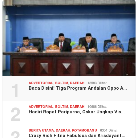
1
,
,
18583 Dilihat
ADVERTORIAL
BOLTIM
DAERAH
Baca Disini! Tiga Program Andalan Oppo A…
2
,
,
10686 Dilihat
ADVERTORIAL
BOLTIM
DAERAH
Hadiri Rapat Paripurna, Oskar Ungkap Vis…
3
,
,
6351 Dilihat
BERITA UTAMA
DAERAH
KOTAMOBAGU
Crazy Rich Fitno Fabulous dan Krisdayant…