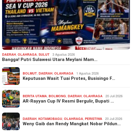
,
,
3 Agustus 2026
DAERAH
OLAHRAGA
SULUT
Bangga! Putri Sulawesi Utara Meylani Mam…
,
,
1 Agustus 2026
BOLMUT
DAERAH
OLAHRAGA
Keputusan Wasit Tuai Protes, Busisingo F…
,
,
,
20 Juli 2026
BERITA UTAMA
BOLMONG
DAERAH
OLAHRAGA
AR-Rayyan Cup IV Resmi Bergulir, Bupati …
,
,
,
20 Juli 2026
DAERAH
KOTAMOBAGU
OLAHRAGA
PERISTIWA
Weny Gaib dan Rendy Mangkat Nobar Pildun…