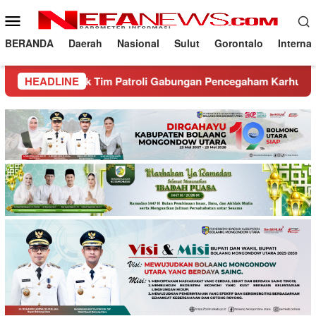
Loncat
Menu
ke
Mobile
konten
BERANDA
Daerah
Nasional
Sulut
Gorontalo
Interna
 Bentuk Tim Patroli Gabungan Pencegaham Karhutla
HEADLINE