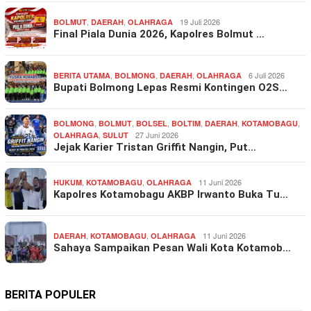
,
,
19 Juli 2026
BOLMUT
DAERAH
OLAHRAGA
Final Piala Dunia 2026, Kapolres Bolmut …
,
,
,
6 Juli 2026
BERITA UTAMA
BOLMONG
DAERAH
OLAHRAGA
Bupati Bolmong Lepas Resmi Kontingen O2S…
,
,
,
,
,
,
BOLMONG
BOLMUT
BOLSEL
BOLTIM
DAERAH
KOTAMOBAGU
,
27 Juni 2026
OLAHRAGA
SULUT
Jejak Karier Tristan Griffit Nangin, Put…
,
,
11 Juni 2026
HUKUM
KOTAMOBAGU
OLAHRAGA
Kapolres Kotamobagu AKBP Irwanto Buka Tu…
,
,
11 Juni 2026
DAERAH
KOTAMOBAGU
OLAHRAGA
Sahaya Sampaikan Pesan Wali Kota Kotamob…
BERITA POPULER