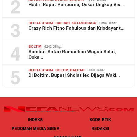
2
Hadiri Rapat Paripurna, Oskar Ungkap Vis…
3
,
,
6354 Dilihat
BERITA UTAMA
DAERAH
KOTAMOBAGU
Crazy Rich Fitno Fabulous dan Krisdayant…
4
6242 Dilihat
BOLTIM
Sambut Safari Ramadhan Wagub Sulut,
Oska…
5
,
,
6060 Dilihat
BERITA UTAMA
BOLTIM
DAERAH
Di Boltim, Bupati Sholat Ied Dijaga Waki…
INDEKS
KODE ETIK
PEDOMAN MEDIA SIBER
REDAKSI