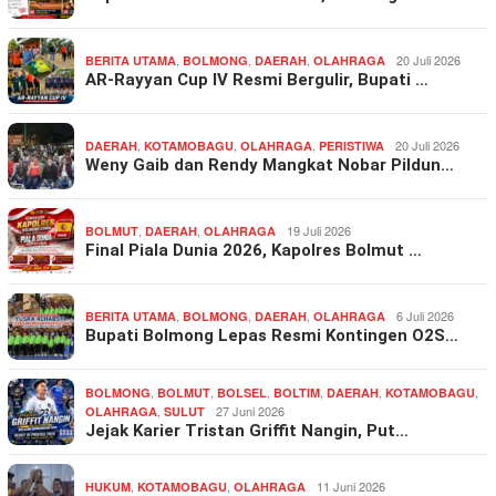
,
,
,
20 Juli 2026
BERITA UTAMA
BOLMONG
DAERAH
OLAHRAGA
AR-Rayyan Cup IV Resmi Bergulir, Bupati …
,
,
,
20 Juli 2026
DAERAH
KOTAMOBAGU
OLAHRAGA
PERISTIWA
Weny Gaib dan Rendy Mangkat Nobar Pildun…
,
,
19 Juli 2026
BOLMUT
DAERAH
OLAHRAGA
Final Piala Dunia 2026, Kapolres Bolmut …
,
,
,
6 Juli 2026
BERITA UTAMA
BOLMONG
DAERAH
OLAHRAGA
Bupati Bolmong Lepas Resmi Kontingen O2S…
,
,
,
,
,
,
BOLMONG
BOLMUT
BOLSEL
BOLTIM
DAERAH
KOTAMOBAGU
,
27 Juni 2026
OLAHRAGA
SULUT
Jejak Karier Tristan Griffit Nangin, Put…
,
,
11 Juni 2026
HUKUM
KOTAMOBAGU
OLAHRAGA