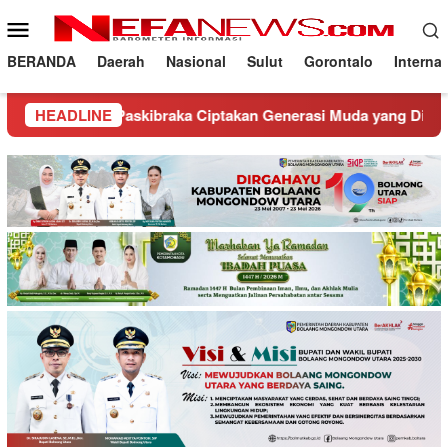
Loncat
Menu
ke
Mobile
konten
BERANDA
Daerah
Nasional
Sulut
Gorontalo
Interna
eng Paskibraka Ciptakan Generasi Muda yang Disiplin dan Ped
HEADLINE