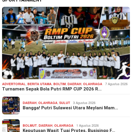
,
,
,
,
7 Agustus 2026
ADVERTORIAL
BERITA UTAMA
BOLTIM
DAERAH
OLAHRAGA
Turnamen Sepak Bola Putri RMP CUP 2026 R…
,
,
3 Agustus 2026
DAERAH
OLAHRAGA
SULUT
Bangga! Putri Sulawesi Utara Meylani Mam…
,
,
1 Agustus 2026
BOLMUT
DAERAH
OLAHRAGA
Keputusan Wasit Tuai Protes, Busisingo F…