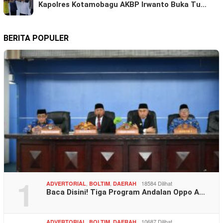
Kapolres Kotamobagu AKBP Irwanto Buka Tu…
BERITA POPULER
1
,
,
18584 Dilihat
ADVERTORIAL
BOLTIM
DAERAH
Baca Disini! Tiga Program Andalan Oppo A…
,
,
10687 Dilihat
ADVERTORIAL
BOLTIM
DAERAH