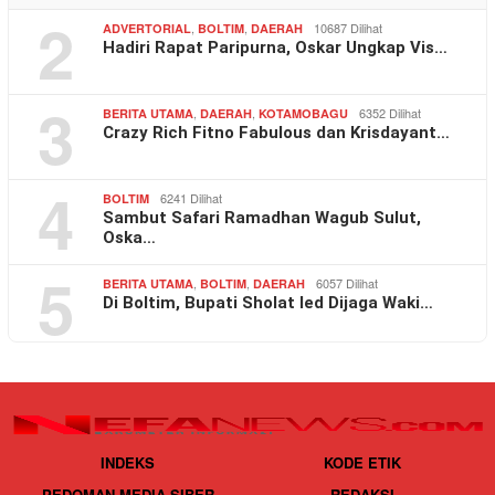
2
,
,
10687 Dilihat
ADVERTORIAL
BOLTIM
DAERAH
Hadiri Rapat Paripurna, Oskar Ungkap Vis…
3
,
,
6352 Dilihat
BERITA UTAMA
DAERAH
KOTAMOBAGU
Crazy Rich Fitno Fabulous dan Krisdayant…
4
6241 Dilihat
BOLTIM
Sambut Safari Ramadhan Wagub Sulut,
Oska…
5
,
,
6057 Dilihat
BERITA UTAMA
BOLTIM
DAERAH
Di Boltim, Bupati Sholat Ied Dijaga Waki…
INDEKS
KODE ETIK
PEDOMAN MEDIA SIBER
REDAKSI