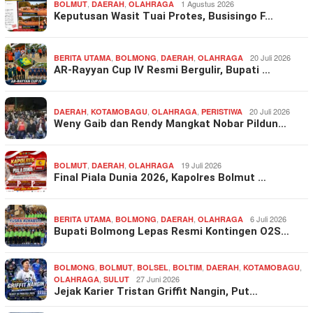
,
,
1 Agustus 2026
BOLMUT
DAERAH
OLAHRAGA
Keputusan Wasit Tuai Protes, Busisingo F…
,
,
,
20 Juli 2026
BERITA UTAMA
BOLMONG
DAERAH
OLAHRAGA
AR-Rayyan Cup IV Resmi Bergulir, Bupati …
,
,
,
20 Juli 2026
DAERAH
KOTAMOBAGU
OLAHRAGA
PERISTIWA
Weny Gaib dan Rendy Mangkat Nobar Pildun…
,
,
19 Juli 2026
BOLMUT
DAERAH
OLAHRAGA
Final Piala Dunia 2026, Kapolres Bolmut …
,
,
,
6 Juli 2026
BERITA UTAMA
BOLMONG
DAERAH
OLAHRAGA
Bupati Bolmong Lepas Resmi Kontingen O2S…
,
,
,
,
,
,
BOLMONG
BOLMUT
BOLSEL
BOLTIM
DAERAH
KOTAMOBAGU
,
27 Juni 2026
OLAHRAGA
SULUT
Jejak Karier Tristan Griffit Nangin, Put…