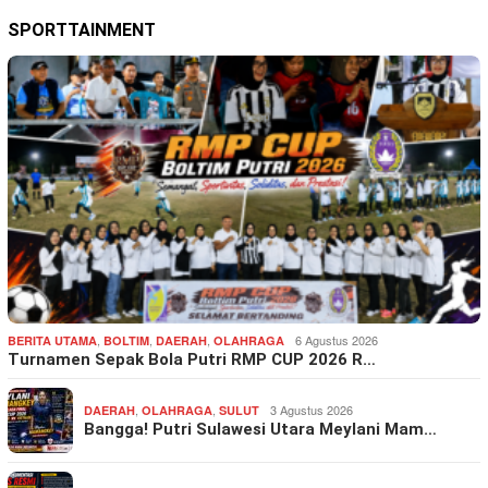
SPORTTAINMENT
,
,
,
6 Agustus 2026
BERITA UTAMA
BOLTIM
DAERAH
OLAHRAGA
Turnamen Sepak Bola Putri RMP CUP 2026 R…
,
,
3 Agustus 2026
DAERAH
OLAHRAGA
SULUT
Bangga! Putri Sulawesi Utara Meylani Mam…