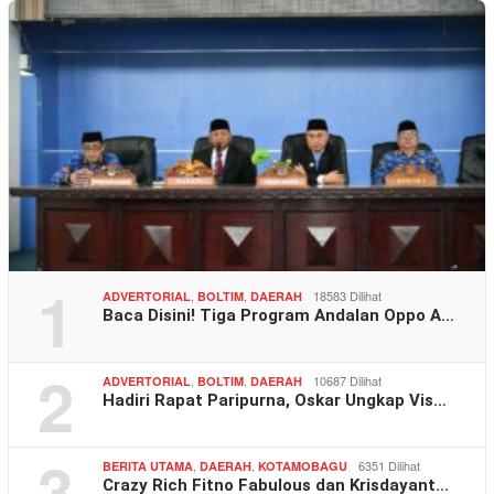
1
,
,
18583 Dilihat
ADVERTORIAL
BOLTIM
DAERAH
Baca Disini! Tiga Program Andalan Oppo A…
2
,
,
10687 Dilihat
ADVERTORIAL
BOLTIM
DAERAH
Hadiri Rapat Paripurna, Oskar Ungkap Vis…
3
,
,
6351 Dilihat
BERITA UTAMA
DAERAH
KOTAMOBAGU
Crazy Rich Fitno Fabulous dan Krisdayant…