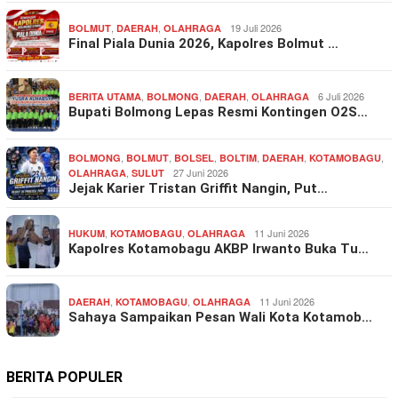
,
,
19 Juli 2026
BOLMUT
DAERAH
OLAHRAGA
Final Piala Dunia 2026, Kapolres Bolmut …
,
,
,
6 Juli 2026
BERITA UTAMA
BOLMONG
DAERAH
OLAHRAGA
Bupati Bolmong Lepas Resmi Kontingen O2S…
,
,
,
,
,
,
BOLMONG
BOLMUT
BOLSEL
BOLTIM
DAERAH
KOTAMOBAGU
,
27 Juni 2026
OLAHRAGA
SULUT
Jejak Karier Tristan Griffit Nangin, Put…
,
,
11 Juni 2026
HUKUM
KOTAMOBAGU
OLAHRAGA
Kapolres Kotamobagu AKBP Irwanto Buka Tu…
,
,
11 Juni 2026
DAERAH
KOTAMOBAGU
OLAHRAGA
Sahaya Sampaikan Pesan Wali Kota Kotamob…
BERITA POPULER