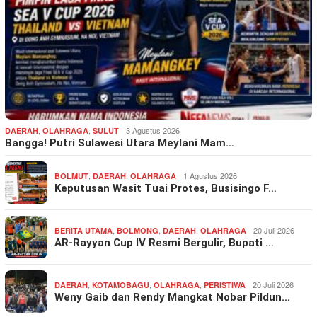
,
,
3 Agustus 2026
DAERAH
OLAHRAGA
SULUT
Bangga! Putri Sulawesi Utara Meylani Mam…
,
,
1 Agustus 2026
BOLMUT
DAERAH
OLAHRAGA
Keputusan Wasit Tuai Protes, Busisingo F…
,
,
,
20 Juli 2026
BERITA UTAMA
BOLMONG
DAERAH
OLAHRAGA
AR-Rayyan Cup IV Resmi Bergulir, Bupati …
,
,
,
20 Juli 2026
DAERAH
KOTAMOBAGU
OLAHRAGA
PERISTIWA
Weny Gaib dan Rendy Mangkat Nobar Pildun…