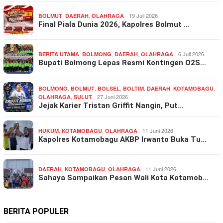
,
,
19 Juli 2026
BOLMUT
DAERAH
OLAHRAGA
Final Piala Dunia 2026, Kapolres Bolmut …
,
,
,
6 Juli 2026
BERITA UTAMA
BOLMONG
DAERAH
OLAHRAGA
Bupati Bolmong Lepas Resmi Kontingen O2S…
,
,
,
,
,
,
BOLMONG
BOLMUT
BOLSEL
BOLTIM
DAERAH
KOTAMOBAGU
,
27 Juni 2026
OLAHRAGA
SULUT
Jejak Karier Tristan Griffit Nangin, Put…
,
,
11 Juni 2026
HUKUM
KOTAMOBAGU
OLAHRAGA
Kapolres Kotamobagu AKBP Irwanto Buka Tu…
,
,
11 Juni 2026
DAERAH
KOTAMOBAGU
OLAHRAGA
Sahaya Sampaikan Pesan Wali Kota Kotamob…
BERITA POPULER