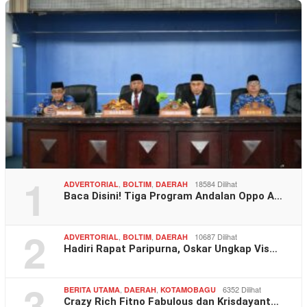
1
,
,
18584 Dilihat
ADVERTORIAL
BOLTIM
DAERAH
Baca Disini! Tiga Program Andalan Oppo A…
2
,
,
10687 Dilihat
ADVERTORIAL
BOLTIM
DAERAH
Hadiri Rapat Paripurna, Oskar Ungkap Vis…
3
,
,
6352 Dilihat
BERITA UTAMA
DAERAH
KOTAMOBAGU
Crazy Rich Fitno Fabulous dan Krisdayant…