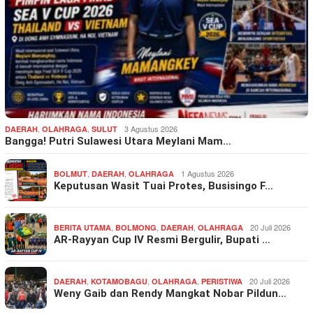
,
,
3 Agustus 2026
DAERAH
OLAHRAGA
SULUT
Bangga! Putri Sulawesi Utara Meylani Mam…
,
,
1 Agustus 2026
BOLMUT
DAERAH
OLAHRAGA
Keputusan Wasit Tuai Protes, Busisingo F…
,
,
,
20 Juli 2026
BERITA UTAMA
BOLMONG
DAERAH
OLAHRAGA
AR-Rayyan Cup IV Resmi Bergulir, Bupati …
,
,
,
20 Juli 2026
DAERAH
KOTAMOBAGU
OLAHRAGA
PERISTIWA
Weny Gaib dan Rendy Mangkat Nobar Pildun…