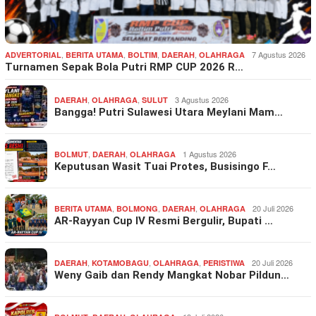
,
,
,
,
7 Agustus 2026
ADVERTORIAL
BERITA UTAMA
BOLTIM
DAERAH
OLAHRAGA
Turnamen Sepak Bola Putri RMP CUP 2026 R…
,
,
3 Agustus 2026
DAERAH
OLAHRAGA
SULUT
Bangga! Putri Sulawesi Utara Meylani Mam…
,
,
1 Agustus 2026
BOLMUT
DAERAH
OLAHRAGA
Keputusan Wasit Tuai Protes, Busisingo F…
,
,
,
20 Juli 2026
BERITA UTAMA
BOLMONG
DAERAH
OLAHRAGA
AR-Rayyan Cup IV Resmi Bergulir, Bupati …
,
,
,
20 Juli 2026
DAERAH
KOTAMOBAGU
OLAHRAGA
PERISTIWA
Weny Gaib dan Rendy Mangkat Nobar Pildun…