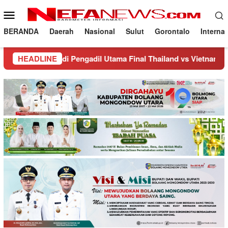
Loncat
Menu
ke
Mobile
konten
BERANDA
Daerah
Nasional
Sulut
Gorontalo
Interna
engadil Utama Final Thailand vs Vietnam Di Leg kedua
HEADLINE