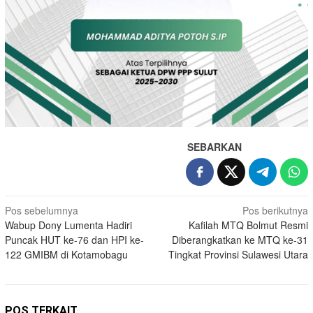
SEBARKAN
Navigasi
Pos sebelumnya
Pos berikutnya
Wabup Dony Lumenta Hadiri
Kafilah MTQ Bolmut Resmi
pos
Puncak HUT ke-76 dan HPI ke-
Diberangkatkan ke MTQ ke-31
122 GMIBM di Kotamobagu
Tingkat Provinsi Sulawesi Utara
POS TERKAIT