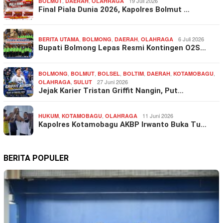
,
,
19 Juli 2026
BOLMUT
DAERAH
OLAHRAGA
Final Piala Dunia 2026, Kapolres Bolmut …
,
,
,
6 Juli 2026
BERITA UTAMA
BOLMONG
DAERAH
OLAHRAGA
Bupati Bolmong Lepas Resmi Kontingen O2S…
,
,
,
,
,
,
BOLMONG
BOLMUT
BOLSEL
BOLTIM
DAERAH
KOTAMOBAGU
,
27 Juni 2026
OLAHRAGA
SULUT
Jejak Karier Tristan Griffit Nangin, Put…
,
,
11 Juni 2026
HUKUM
KOTAMOBAGU
OLAHRAGA
Kapolres Kotamobagu AKBP Irwanto Buka Tu…
BERITA POPULER