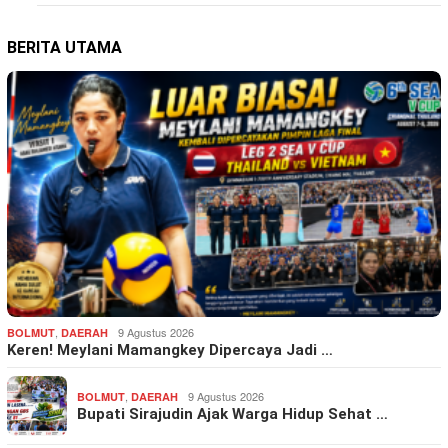
BERITA UTAMA
,
9 Agustus 2026
BOLMUT
DAERAH
Keren! Meylani Mamangkey Dipercaya Jadi …
,
9 Agustus 2026
BOLMUT
DAERAH
Bupati Sirajudin Ajak Warga Hidup Sehat …