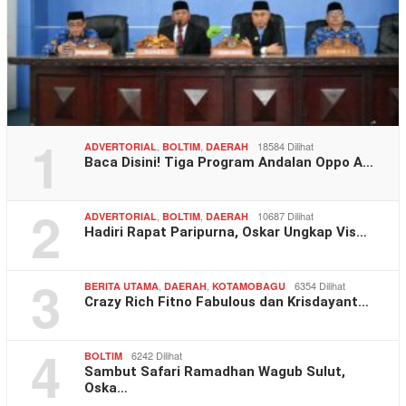
1
,
,
18584 Dilihat
ADVERTORIAL
BOLTIM
DAERAH
Baca Disini! Tiga Program Andalan Oppo A…
2
,
,
10687 Dilihat
ADVERTORIAL
BOLTIM
DAERAH
Hadiri Rapat Paripurna, Oskar Ungkap Vis…
3
,
,
6354 Dilihat
BERITA UTAMA
DAERAH
KOTAMOBAGU
Crazy Rich Fitno Fabulous dan Krisdayant…
4
6242 Dilihat
BOLTIM
Sambut Safari Ramadhan Wagub Sulut,
Oska…