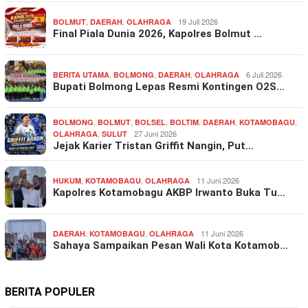
,
,
19 Juli 2026
BOLMUT
DAERAH
OLAHRAGA
Final Piala Dunia 2026, Kapolres Bolmut …
,
,
,
6 Juli 2026
BERITA UTAMA
BOLMONG
DAERAH
OLAHRAGA
Bupati Bolmong Lepas Resmi Kontingen O2S…
,
,
,
,
,
,
BOLMONG
BOLMUT
BOLSEL
BOLTIM
DAERAH
KOTAMOBAGU
,
27 Juni 2026
OLAHRAGA
SULUT
Jejak Karier Tristan Griffit Nangin, Put…
,
,
11 Juni 2026
HUKUM
KOTAMOBAGU
OLAHRAGA
Kapolres Kotamobagu AKBP Irwanto Buka Tu…
,
,
11 Juni 2026
DAERAH
KOTAMOBAGU
OLAHRAGA
Sahaya Sampaikan Pesan Wali Kota Kotamob…
BERITA POPULER