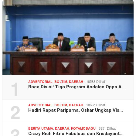
1
,
,
18583 Dilihat
ADVERTORIAL
BOLTIM
DAERAH
Baca Disini! Tiga Program Andalan Oppo A…
2
,
,
10685 Dilihat
ADVERTORIAL
BOLTIM
DAERAH
Hadiri Rapat Paripurna, Oskar Ungkap Vis…
3
,
,
6351 Dilihat
BERITA UTAMA
DAERAH
KOTAMOBAGU
Crazy Rich Fitno Fabulous dan Krisdayant…