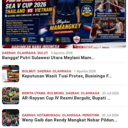
,
,
3 Agustus 2026
DAERAH
OLAHRAGA
SULUT
Bangga! Putri Sulawesi Utara Meylani Mam…
,
,
1 Agustus 2026
BOLMUT
DAERAH
OLAHRAGA
Keputusan Wasit Tuai Protes, Busisingo F…
,
,
,
20 Juli 2026
BERITA UTAMA
BOLMONG
DAERAH
OLAHRAGA
AR-Rayyan Cup IV Resmi Bergulir, Bupati …
,
,
,
20 Juli 2026
DAERAH
KOTAMOBAGU
OLAHRAGA
PERISTIWA
Weny Gaib dan Rendy Mangkat Nobar Pildun…