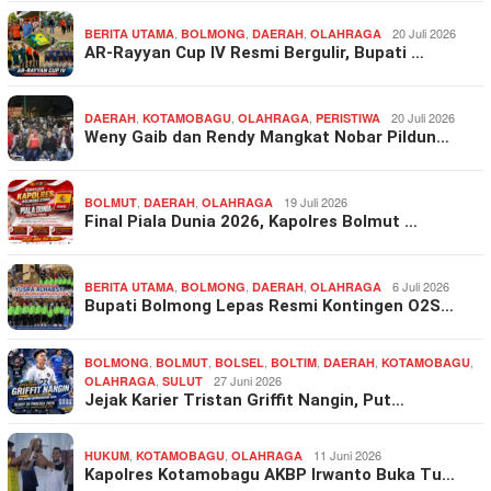
,
,
,
20 Juli 2026
BERITA UTAMA
BOLMONG
DAERAH
OLAHRAGA
AR-Rayyan Cup IV Resmi Bergulir, Bupati …
,
,
,
20 Juli 2026
DAERAH
KOTAMOBAGU
OLAHRAGA
PERISTIWA
Weny Gaib dan Rendy Mangkat Nobar Pildun…
,
,
19 Juli 2026
BOLMUT
DAERAH
OLAHRAGA
Final Piala Dunia 2026, Kapolres Bolmut …
,
,
,
6 Juli 2026
BERITA UTAMA
BOLMONG
DAERAH
OLAHRAGA
Bupati Bolmong Lepas Resmi Kontingen O2S…
,
,
,
,
,
,
BOLMONG
BOLMUT
BOLSEL
BOLTIM
DAERAH
KOTAMOBAGU
,
27 Juni 2026
OLAHRAGA
SULUT
Jejak Karier Tristan Griffit Nangin, Put…
,
,
11 Juni 2026
HUKUM
KOTAMOBAGU
OLAHRAGA
Kapolres Kotamobagu AKBP Irwanto Buka Tu…