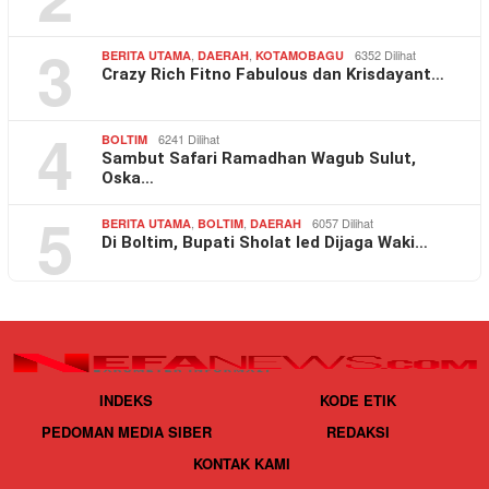
3
,
,
6352 Dilihat
BERITA UTAMA
DAERAH
KOTAMOBAGU
Crazy Rich Fitno Fabulous dan Krisdayant…
4
6241 Dilihat
BOLTIM
Sambut Safari Ramadhan Wagub Sulut,
Oska…
5
,
,
6057 Dilihat
BERITA UTAMA
BOLTIM
DAERAH
Di Boltim, Bupati Sholat Ied Dijaga Waki…
INDEKS
KODE ETIK
PEDOMAN MEDIA SIBER
REDAKSI
KONTAK KAMI