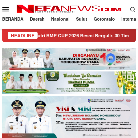
Loncat
Menu
ke
Mobile
konten
BERANDA
Daerah
Nasional
Sulut
Gorontalo
Interna
Putri RMP CUP 2026 Resmi Bergulir, 30 Tim Siap Berlaga!
HEADLINE