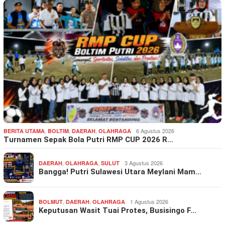
,
,
,
6 Agustus 2026
BERITA UTAMA
BOLTIM
DAERAH
OLAHRAGA
Turnamen Sepak Bola Putri RMP CUP 2026 R…
,
,
3 Agustus 2026
DAERAH
OLAHRAGA
SULUT
Bangga! Putri Sulawesi Utara Meylani Mam…
,
,
1 Agustus 2026
BOLMUT
DAERAH
OLAHRAGA
Keputusan Wasit Tuai Protes, Busisingo F…