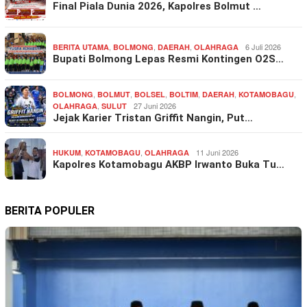
Final Piala Dunia 2026, Kapolres Bolmut …
,
,
,
6 Juli 2026
BERITA UTAMA
BOLMONG
DAERAH
OLAHRAGA
Bupati Bolmong Lepas Resmi Kontingen O2S…
,
,
,
,
,
,
BOLMONG
BOLMUT
BOLSEL
BOLTIM
DAERAH
KOTAMOBAGU
,
27 Juni 2026
OLAHRAGA
SULUT
Jejak Karier Tristan Griffit Nangin, Put…
,
,
11 Juni 2026
HUKUM
KOTAMOBAGU
OLAHRAGA
Kapolres Kotamobagu AKBP Irwanto Buka Tu…
BERITA POPULER