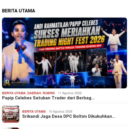
BERITA UTAMA
,
,
11 Agustus 2026
BERITA UTAMA
DAERAH
RUBRIK
Papip Celebes Satukan Trader dari Berbag…
10 Agustus 2026
BERITA UTAMA
Srikandi Jaga Desa DPC Boltim Dikukuhkan…