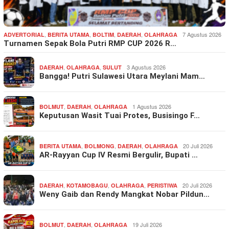
,
,
,
,
7 Agustus 2026
ADVERTORIAL
BERITA UTAMA
BOLTIM
DAERAH
OLAHRAGA
Turnamen Sepak Bola Putri RMP CUP 2026 R…
,
,
3 Agustus 2026
DAERAH
OLAHRAGA
SULUT
Bangga! Putri Sulawesi Utara Meylani Mam…
,
,
1 Agustus 2026
BOLMUT
DAERAH
OLAHRAGA
Keputusan Wasit Tuai Protes, Busisingo F…
,
,
,
20 Juli 2026
BERITA UTAMA
BOLMONG
DAERAH
OLAHRAGA
AR-Rayyan Cup IV Resmi Bergulir, Bupati …
,
,
,
20 Juli 2026
DAERAH
KOTAMOBAGU
OLAHRAGA
PERISTIWA
Weny Gaib dan Rendy Mangkat Nobar Pildun…
,
,
19 Juli 2026
BOLMUT
DAERAH
OLAHRAGA