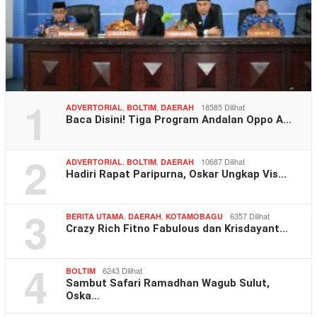
1
,
,
18585 Dilihat
ADVERTORIAL
BOLTIM
DAERAH
Baca Disini! Tiga Program Andalan Oppo A…
2
,
,
10687 Dilihat
ADVERTORIAL
BOLTIM
DAERAH
Hadiri Rapat Paripurna, Oskar Ungkap Vis…
3
,
,
6357 Dilihat
BERITA UTAMA
DAERAH
KOTAMOBAGU
Crazy Rich Fitno Fabulous dan Krisdayant…
4
6243 Dilihat
BOLTIM
Sambut Safari Ramadhan Wagub Sulut,
Oska…