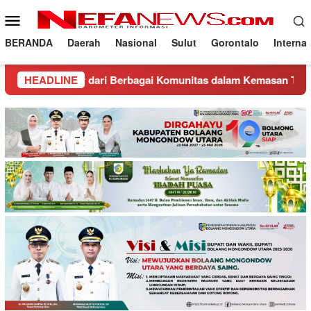
Loncat
Menu
ke
Mobile
konten
BERANDA
Daerah
Nasional
Sulut
Gorontalo
Interna
der dari Berbagai Komunitas dalam Kemasan Trading Night Fest
HEADLINE