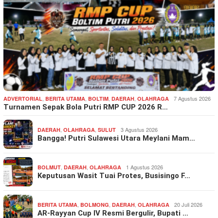
,
,
,
,
7 Agustus 2026
ADVERTORIAL
BERITA UTAMA
BOLTIM
DAERAH
OLAHRAGA
Turnamen Sepak Bola Putri RMP CUP 2026 R…
,
,
3 Agustus 2026
DAERAH
OLAHRAGA
SULUT
Bangga! Putri Sulawesi Utara Meylani Mam…
,
,
1 Agustus 2026
BOLMUT
DAERAH
OLAHRAGA
Keputusan Wasit Tuai Protes, Busisingo F…
,
,
,
20 Juli 2026
BERITA UTAMA
BOLMONG
DAERAH
OLAHRAGA
AR-Rayyan Cup IV Resmi Bergulir, Bupati …