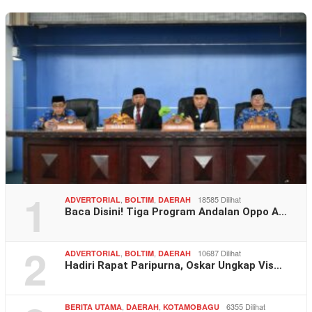
1
,
,
18585 Dilihat
ADVERTORIAL
BOLTIM
DAERAH
Baca Disini! Tiga Program Andalan Oppo A…
2
,
,
10687 Dilihat
ADVERTORIAL
BOLTIM
DAERAH
Hadiri Rapat Paripurna, Oskar Ungkap Vis…
,
,
6355 Dilihat
BERITA UTAMA
DAERAH
KOTAMOBAGU