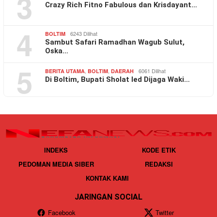
3
Crazy Rich Fitno Fabulous dan Krisdayant…
4
6243 Dilihat
BOLTIM
Sambut Safari Ramadhan Wagub Sulut,
Oska…
5
,
,
6061 Dilihat
BERITA UTAMA
BOLTIM
DAERAH
Di Boltim, Bupati Sholat Ied Dijaga Waki…
INDEKS
KODE ETIK
PEDOMAN MEDIA SIBER
REDAKSI
KONTAK KAMI
JARINGAN SOCIAL
Facebook
Twitter