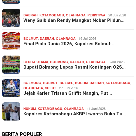
,
,
,
20 Juli 2026
DAERAH
KOTAMOBAGU
OLAHRAGA
PERISTIWA
Weny Gaib dan Rendy Mangkat Nobar Pildun…
,
,
19 Juli 2026
BOLMUT
DAERAH
OLAHRAGA
Final Piala Dunia 2026, Kapolres Bolmut …
,
,
,
6 Juli 2026
BERITA UTAMA
BOLMONG
DAERAH
OLAHRAGA
Bupati Bolmong Lepas Resmi Kontingen O2S…
,
,
,
,
,
,
BOLMONG
BOLMUT
BOLSEL
BOLTIM
DAERAH
KOTAMOBAGU
,
27 Juni 2026
OLAHRAGA
SULUT
Jejak Karier Tristan Griffit Nangin, Put…
,
,
11 Juni 2026
HUKUM
KOTAMOBAGU
OLAHRAGA
Kapolres Kotamobagu AKBP Irwanto Buka Tu…
BERITA POPULER