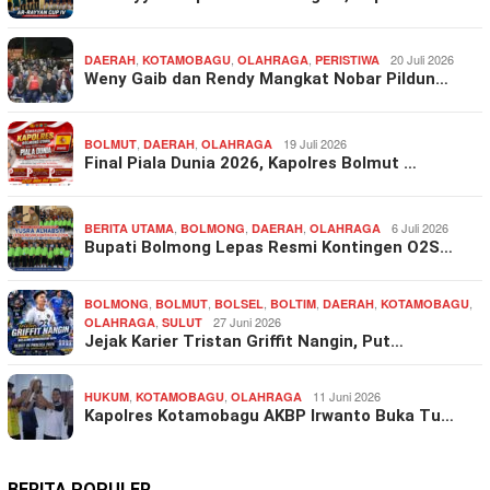
,
,
,
20 Juli 2026
DAERAH
KOTAMOBAGU
OLAHRAGA
PERISTIWA
Weny Gaib dan Rendy Mangkat Nobar Pildun…
,
,
19 Juli 2026
BOLMUT
DAERAH
OLAHRAGA
Final Piala Dunia 2026, Kapolres Bolmut …
,
,
,
6 Juli 2026
BERITA UTAMA
BOLMONG
DAERAH
OLAHRAGA
Bupati Bolmong Lepas Resmi Kontingen O2S…
,
,
,
,
,
,
BOLMONG
BOLMUT
BOLSEL
BOLTIM
DAERAH
KOTAMOBAGU
,
27 Juni 2026
OLAHRAGA
SULUT
Jejak Karier Tristan Griffit Nangin, Put…
,
,
11 Juni 2026
HUKUM
KOTAMOBAGU
OLAHRAGA
Kapolres Kotamobagu AKBP Irwanto Buka Tu…
BERITA POPULER