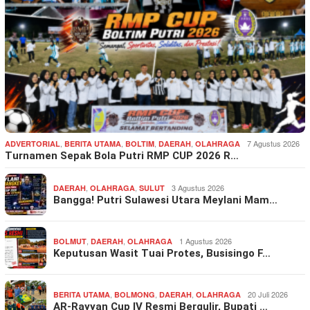
,
,
,
,
7 Agustus 2026
ADVERTORIAL
BERITA UTAMA
BOLTIM
DAERAH
OLAHRAGA
Turnamen Sepak Bola Putri RMP CUP 2026 R…
,
,
3 Agustus 2026
DAERAH
OLAHRAGA
SULUT
Bangga! Putri Sulawesi Utara Meylani Mam…
,
,
1 Agustus 2026
BOLMUT
DAERAH
OLAHRAGA
Keputusan Wasit Tuai Protes, Busisingo F…
,
,
,
20 Juli 2026
BERITA UTAMA
BOLMONG
DAERAH
OLAHRAGA
AR-Rayyan Cup IV Resmi Bergulir, Bupati …