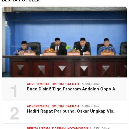
1
,
,
18584 Dilihat
ADVERTORIAL
BOLTIM
DAERAH
Baca Disini! Tiga Program Andalan Oppo A…
2
,
,
10687 Dilihat
ADVERTORIAL
BOLTIM
DAERAH
Hadiri Rapat Paripurna, Oskar Ungkap Vis…
,
,
6354 Dilihat
BERITA UTAMA
DAERAH
KOTAMOBAGU