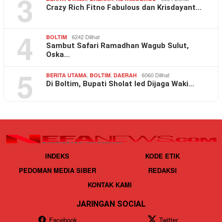
3
Crazy Rich Fitno Fabulous dan Krisdayant…
4
6242 Dilihat
BOLTIM
Sambut Safari Ramadhan Wagub Sulut,
Oska…
5
,
,
6060 Dilihat
BERITA UTAMA
BOLTIM
DAERAH
Di Boltim, Bupati Sholat Ied Dijaga Waki…
INDEKS
KODE ETIK
PEDOMAN MEDIA SIBER
REDAKSI
KONTAK KAMI
JARINGAN SOCIAL
Facebook
Twitter