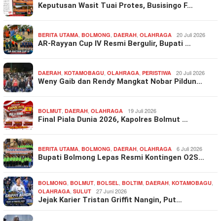
Keputusan Wasit Tuai Protes, Busisingo F…
,
,
,
20 Juli 2026
BERITA UTAMA
BOLMONG
DAERAH
OLAHRAGA
AR-Rayyan Cup IV Resmi Bergulir, Bupati …
,
,
,
20 Juli 2026
DAERAH
KOTAMOBAGU
OLAHRAGA
PERISTIWA
Weny Gaib dan Rendy Mangkat Nobar Pildun…
,
,
19 Juli 2026
BOLMUT
DAERAH
OLAHRAGA
Final Piala Dunia 2026, Kapolres Bolmut …
,
,
,
6 Juli 2026
BERITA UTAMA
BOLMONG
DAERAH
OLAHRAGA
Bupati Bolmong Lepas Resmi Kontingen O2S…
,
,
,
,
,
,
BOLMONG
BOLMUT
BOLSEL
BOLTIM
DAERAH
KOTAMOBAGU
,
27 Juni 2026
OLAHRAGA
SULUT
Jejak Karier Tristan Griffit Nangin, Put…