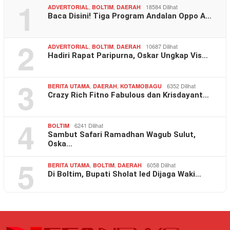
1
,
,
18584 Dilihat
ADVERTORIAL
BOLTIM
DAERAH
Baca Disini! Tiga Program Andalan Oppo A…
2
,
,
10687 Dilihat
ADVERTORIAL
BOLTIM
DAERAH
Hadiri Rapat Paripurna, Oskar Ungkap Vis…
3
,
,
6352 Dilihat
BERITA UTAMA
DAERAH
KOTAMOBAGU
Crazy Rich Fitno Fabulous dan Krisdayant…
4
6241 Dilihat
BOLTIM
Sambut Safari Ramadhan Wagub Sulut,
Oska…
5
,
,
6058 Dilihat
BERITA UTAMA
BOLTIM
DAERAH
Di Boltim, Bupati Sholat Ied Dijaga Waki…