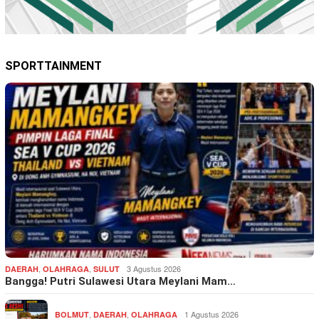
SPORTTAINMENT
,
,
3 Agustus 2026
DAERAH
OLAHRAGA
SULUT
Bangga! Putri Sulawesi Utara Meylani Mam…
,
,
1 Agustus 2026
BOLMUT
DAERAH
OLAHRAGA