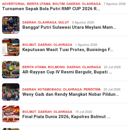
,
,
,
,
7 Agustus 2026
ADVERTORIAL
BERITA UTAMA
BOLTIM
DAERAH
OLAHRAGA
Turnamen Sepak Bola Putri RMP CUP 2026 R…
,
,
3 Agustus 2026
DAERAH
OLAHRAGA
SULUT
Bangga! Putri Sulawesi Utara Meylani Mam…
,
,
1 Agustus 2026
BOLMUT
DAERAH
OLAHRAGA
Keputusan Wasit Tuai Protes, Busisingo F…
,
,
,
20 Juli 2026
BERITA UTAMA
BOLMONG
DAERAH
OLAHRAGA
AR-Rayyan Cup IV Resmi Bergulir, Bupati …
,
,
,
20 Juli 2026
DAERAH
KOTAMOBAGU
OLAHRAGA
PERISTIWA
Weny Gaib dan Rendy Mangkat Nobar Pildun…
,
,
19 Juli 2026
BOLMUT
DAERAH
OLAHRAGA
Final Piala Dunia 2026, Kapolres Bolmut …