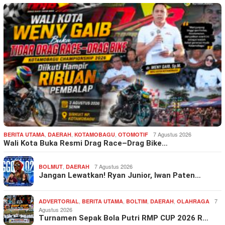
,
,
,
7 Agustus 2026
BERITA UTAMA
DAERAH
KOTAMOBAGU
OTOMOTIF
Wali Kota Buka Resmi Drag Race–Drag Bike…
,
7 Agustus 2026
BOLMUT
DAERAH
Jangan Lewatkan! Ryan Junior, Iwan Paten…
,
,
,
,
7
ADVERTORIAL
BERITA UTAMA
BOLTIM
DAERAH
OLAHRAGA
Agustus 2026
Turnamen Sepak Bola Putri RMP CUP 2026 R…