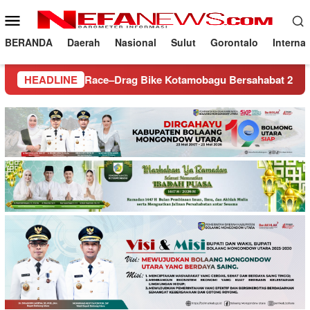
Loncat
Menu
ke
Mobile
konten
BERANDA
Daerah
Nasional
Sulut
Gorontalo
Interna
g Race–Drag Bike Kotamobagu Bersahabat 2026: Saat Hobi Otom
HEADLINE