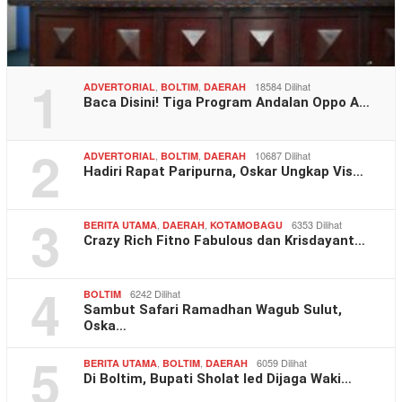
1
,
,
18584 Dilihat
ADVERTORIAL
BOLTIM
DAERAH
Baca Disini! Tiga Program Andalan Oppo A…
2
,
,
10687 Dilihat
ADVERTORIAL
BOLTIM
DAERAH
Hadiri Rapat Paripurna, Oskar Ungkap Vis…
3
,
,
6353 Dilihat
BERITA UTAMA
DAERAH
KOTAMOBAGU
Crazy Rich Fitno Fabulous dan Krisdayant…
4
6242 Dilihat
BOLTIM
Sambut Safari Ramadhan Wagub Sulut,
Oska…
5
,
,
6059 Dilihat
BERITA UTAMA
BOLTIM
DAERAH
Di Boltim, Bupati Sholat Ied Dijaga Waki…