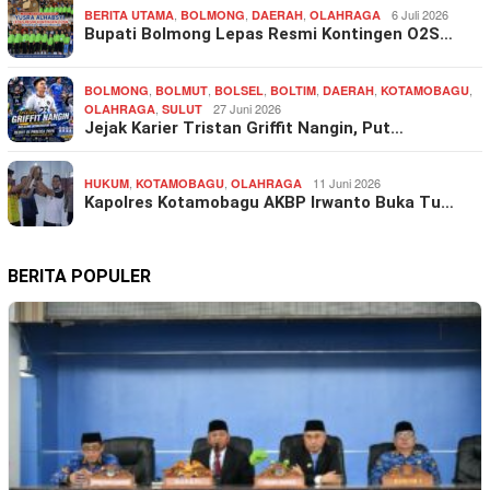
,
,
,
6 Juli 2026
BERITA UTAMA
BOLMONG
DAERAH
OLAHRAGA
Bupati Bolmong Lepas Resmi Kontingen O2S…
,
,
,
,
,
,
BOLMONG
BOLMUT
BOLSEL
BOLTIM
DAERAH
KOTAMOBAGU
,
27 Juni 2026
OLAHRAGA
SULUT
Jejak Karier Tristan Griffit Nangin, Put…
,
,
11 Juni 2026
HUKUM
KOTAMOBAGU
OLAHRAGA
Kapolres Kotamobagu AKBP Irwanto Buka Tu…
BERITA POPULER