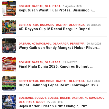
,
,
1 Agustus 2026
BOLMUT
DAERAH
OLAHRAGA
Keputusan Wasit Tuai Protes, Busisingo F…
,
,
,
20 Juli 2026
BERITA UTAMA
BOLMONG
DAERAH
OLAHRAGA
AR-Rayyan Cup IV Resmi Bergulir, Bupati …
,
,
,
20 Juli 2026
DAERAH
KOTAMOBAGU
OLAHRAGA
PERISTIWA
Weny Gaib dan Rendy Mangkat Nobar Pildun…
,
,
19 Juli 2026
BOLMUT
DAERAH
OLAHRAGA
Final Piala Dunia 2026, Kapolres Bolmut …
,
,
,
6 Juli 2026
BERITA UTAMA
BOLMONG
DAERAH
OLAHRAGA
Bupati Bolmong Lepas Resmi Kontingen O2S…
,
,
,
,
,
,
BOLMONG
BOLMUT
BOLSEL
BOLTIM
DAERAH
KOTAMOBAGU
,
27 Juni 2026
OLAHRAGA
SULUT
Jejak Karier Tristan Griffit Nangin, Put…