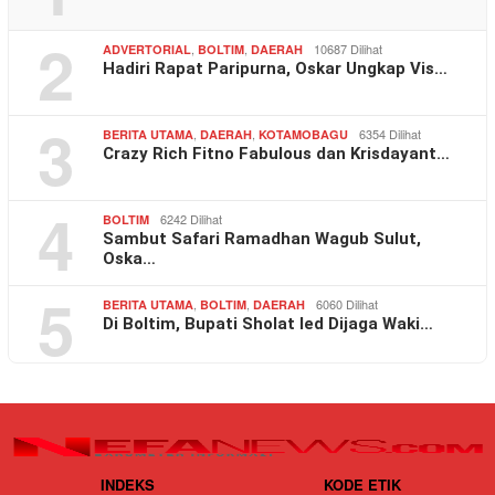
2
,
,
10687 Dilihat
ADVERTORIAL
BOLTIM
DAERAH
Hadiri Rapat Paripurna, Oskar Ungkap Vis…
3
,
,
6354 Dilihat
BERITA UTAMA
DAERAH
KOTAMOBAGU
Crazy Rich Fitno Fabulous dan Krisdayant…
4
6242 Dilihat
BOLTIM
Sambut Safari Ramadhan Wagub Sulut,
Oska…
5
,
,
6060 Dilihat
BERITA UTAMA
BOLTIM
DAERAH
Di Boltim, Bupati Sholat Ied Dijaga Waki…
INDEKS
KODE ETIK