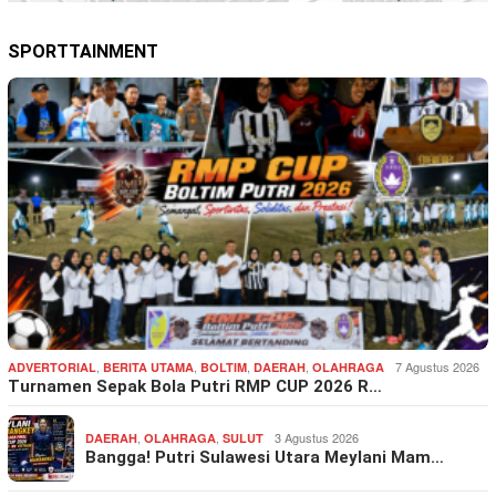
SPORTTAINMENT
,
,
,
,
7 Agustus 2026
ADVERTORIAL
BERITA UTAMA
BOLTIM
DAERAH
OLAHRAGA
Turnamen Sepak Bola Putri RMP CUP 2026 R…
,
,
3 Agustus 2026
DAERAH
OLAHRAGA
SULUT
Bangga! Putri Sulawesi Utara Meylani Mam…