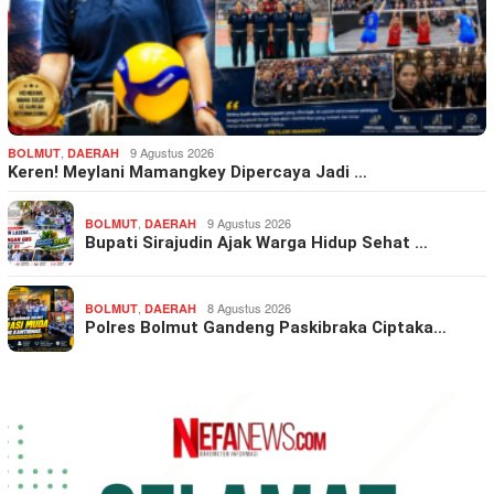
,
9 Agustus 2026
BOLMUT
DAERAH
Keren! Meylani Mamangkey Dipercaya Jadi …
,
9 Agustus 2026
BOLMUT
DAERAH
Bupati Sirajudin Ajak Warga Hidup Sehat …
,
8 Agustus 2026
BOLMUT
DAERAH
Polres Bolmut Gandeng Paskibraka Ciptaka…