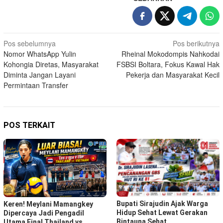
Navigasi
Pos sebelumnya
Pos berikutnya
Nomor WhatsApp Yulin
Rheinal Mokodompis Nahkodai
pos
Kohongia Diretas, Masyarakat
FSBSI Boltara, Fokus Kawal Hak
Diminta Jangan Layani
Pekerja dan Masyarakat Kecil
Permintaan Transfer
POS TERKAIT
Bupati Sirajudin Ajak Warga
Keren! Meylani Mamangkey
Hidup Sehat Lewat Gerakan
Dipercaya Jadi Pengadil
Bintauna Sehat
Utama Final Thailand vs