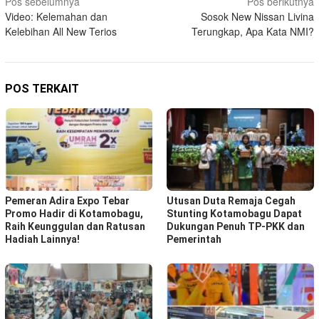
Navigasi
Pos sebelumnya
Pos berikutnya
Video: Kelemahan dan
Sosok New Nissan Livina
pos
Kelebihan All New Terios
Terungkap, Apa Kata NMI?
POS TERKAIT
Pemeran Adira Expo Tebar
Utusan Duta Remaja Cegah
Promo Hadir di Kotamobagu,
Stunting Kotamobagu Dapat
Raih Keunggulan dan Ratusan
Dukungan Penuh TP-PKK dan
Hadiah Lainnya!
Pemerintah