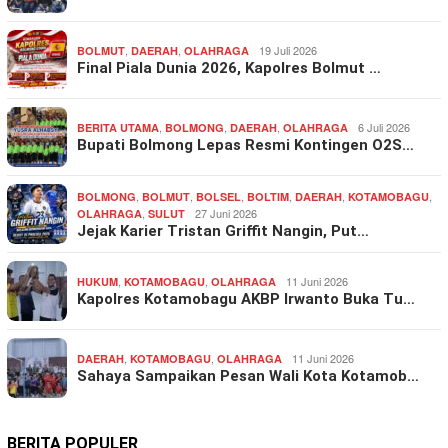
,
,
19 Juli 2026
BOLMUT
DAERAH
OLAHRAGA
Final Piala Dunia 2026, Kapolres Bolmut …
,
,
,
6 Juli 2026
BERITA UTAMA
BOLMONG
DAERAH
OLAHRAGA
Bupati Bolmong Lepas Resmi Kontingen O2S…
,
,
,
,
,
,
BOLMONG
BOLMUT
BOLSEL
BOLTIM
DAERAH
KOTAMOBAGU
,
27 Juni 2026
OLAHRAGA
SULUT
Jejak Karier Tristan Griffit Nangin, Put…
,
,
11 Juni 2026
HUKUM
KOTAMOBAGU
OLAHRAGA
Kapolres Kotamobagu AKBP Irwanto Buka Tu…
,
,
11 Juni 2026
DAERAH
KOTAMOBAGU
OLAHRAGA
Sahaya Sampaikan Pesan Wali Kota Kotamob…
BERITA POPULER