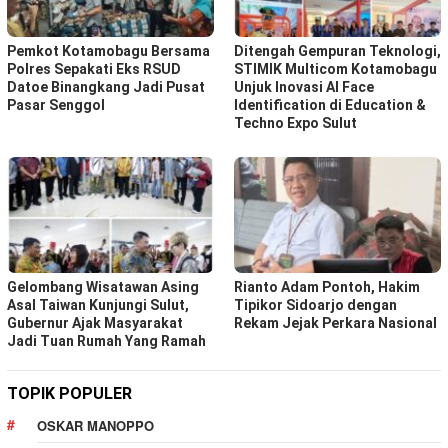
Pemkot Kotamobagu Bersama
Ditengah Gempuran Teknologi,
Polres Sepakati Eks RSUD
STIMIK Multicom Kotamobagu
Datoe Binangkang Jadi Pusat
Unjuk Inovasi AI Face
Pasar Senggol
Identification di Education &
Techno Expo Sulut
Gelombang Wisatawan Asing
Rianto Adam Pontoh, Hakim
Asal Taiwan Kunjungi Sulut,
Tipikor Sidoarjo dengan
Gubernur Ajak Masyarakat
Rekam Jejak Perkara Nasional
Jadi Tuan Rumah Yang Ramah
TOPIK POPULER
OSKAR MANOPPO