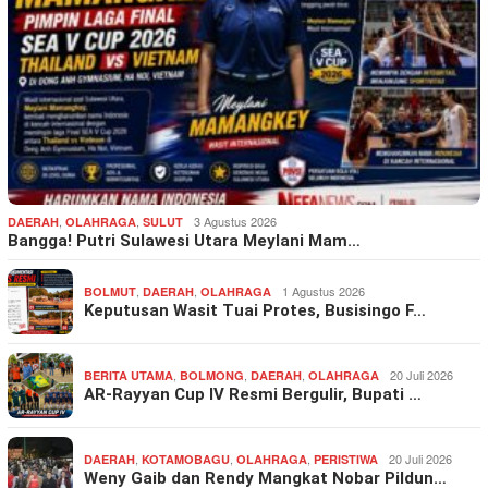
,
,
3 Agustus 2026
DAERAH
OLAHRAGA
SULUT
Bangga! Putri Sulawesi Utara Meylani Mam…
,
,
1 Agustus 2026
BOLMUT
DAERAH
OLAHRAGA
Keputusan Wasit Tuai Protes, Busisingo F…
,
,
,
20 Juli 2026
BERITA UTAMA
BOLMONG
DAERAH
OLAHRAGA
AR-Rayyan Cup IV Resmi Bergulir, Bupati …
,
,
,
20 Juli 2026
DAERAH
KOTAMOBAGU
OLAHRAGA
PERISTIWA
Weny Gaib dan Rendy Mangkat Nobar Pildun…