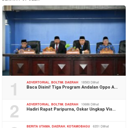
1
,
,
18583 Dilihat
ADVERTORIAL
BOLTIM
DAERAH
Baca Disini! Tiga Program Andalan Oppo A…
2
,
,
10686 Dilihat
ADVERTORIAL
BOLTIM
DAERAH
Hadiri Rapat Paripurna, Oskar Ungkap Vis…
,
,
6351 Dilihat
BERITA UTAMA
DAERAH
KOTAMOBAGU