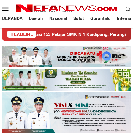
Loncat
Menu
ke
Mobile
konten
BERANDA
Daerah
Nasional
Sulut
Gorontalo
Interna
asi 153 Pelajar SMK N 1 Kaidipang, Perangi Narkoba Sejak Dini
HEADLINE