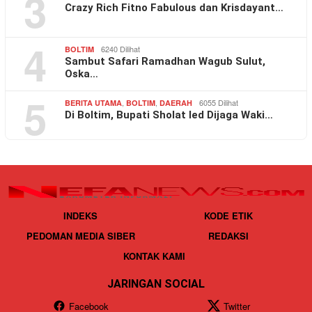
3
Crazy Rich Fitno Fabulous dan Krisdayant…
4
6240 Dilihat
BOLTIM
Sambut Safari Ramadhan Wagub Sulut,
Oska…
5
,
,
6055 Dilihat
BERITA UTAMA
BOLTIM
DAERAH
Di Boltim, Bupati Sholat Ied Dijaga Waki…
INDEKS
KODE ETIK
PEDOMAN MEDIA SIBER
REDAKSI
KONTAK KAMI
JARINGAN SOCIAL
Facebook
Twitter