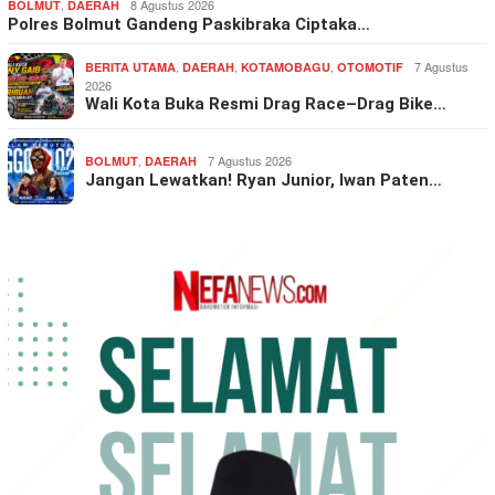
,
8 Agustus 2026
BOLMUT
DAERAH
Polres Bolmut Gandeng Paskibraka Ciptaka…
,
,
,
7 Agustus
BERITA UTAMA
DAERAH
KOTAMOBAGU
OTOMOTIF
2026
Wali Kota Buka Resmi Drag Race–Drag Bike…
,
7 Agustus 2026
BOLMUT
DAERAH
Jangan Lewatkan! Ryan Junior, Iwan Paten…