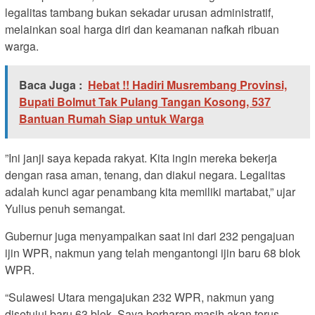
legalitas tambang bukan sekadar urusan administratif,
melainkan soal harga diri dan keamanan nafkah ribuan
warga.
Baca Juga :
Hebat !! Hadiri Musrembang Provinsi,
Bupati Bolmut Tak Pulang Tangan Kosong, 537
Bantuan Rumah Siap untuk Warga
”Ini janji saya kepada rakyat. Kita ingin mereka bekerja
dengan rasa aman, tenang, dan diakui negara. Legalitas
adalah kunci agar penambang kita memiliki martabat,” ujar
Yulius penuh semangat.
Gubernur juga menyampaikan saat ini dari 232 pengajuan
ijin WPR, nakmun yang telah mengantongi ijin baru 68 blok
WPR.
“Sulawesi Utara mengajukan 232 WPR, nakmun yang
disetujui baru 63 blok. Saya berharap masih akan terus