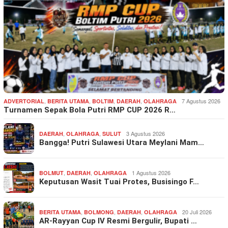
,
,
,
,
7 Agustus 2026
ADVERTORIAL
BERITA UTAMA
BOLTIM
DAERAH
OLAHRAGA
Turnamen Sepak Bola Putri RMP CUP 2026 R…
,
,
3 Agustus 2026
DAERAH
OLAHRAGA
SULUT
Bangga! Putri Sulawesi Utara Meylani Mam…
,
,
1 Agustus 2026
BOLMUT
DAERAH
OLAHRAGA
Keputusan Wasit Tuai Protes, Busisingo F…
,
,
,
20 Juli 2026
BERITA UTAMA
BOLMONG
DAERAH
OLAHRAGA
AR-Rayyan Cup IV Resmi Bergulir, Bupati …