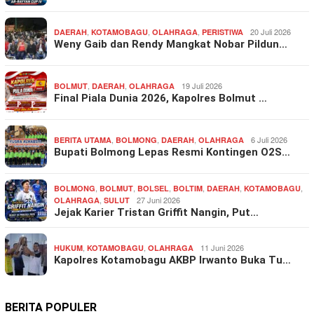
,
,
,
20 Juli 2026
DAERAH
KOTAMOBAGU
OLAHRAGA
PERISTIWA
Weny Gaib dan Rendy Mangkat Nobar Pildun…
,
,
19 Juli 2026
BOLMUT
DAERAH
OLAHRAGA
Final Piala Dunia 2026, Kapolres Bolmut …
,
,
,
6 Juli 2026
BERITA UTAMA
BOLMONG
DAERAH
OLAHRAGA
Bupati Bolmong Lepas Resmi Kontingen O2S…
,
,
,
,
,
,
BOLMONG
BOLMUT
BOLSEL
BOLTIM
DAERAH
KOTAMOBAGU
,
27 Juni 2026
OLAHRAGA
SULUT
Jejak Karier Tristan Griffit Nangin, Put…
,
,
11 Juni 2026
HUKUM
KOTAMOBAGU
OLAHRAGA
Kapolres Kotamobagu AKBP Irwanto Buka Tu…
BERITA POPULER