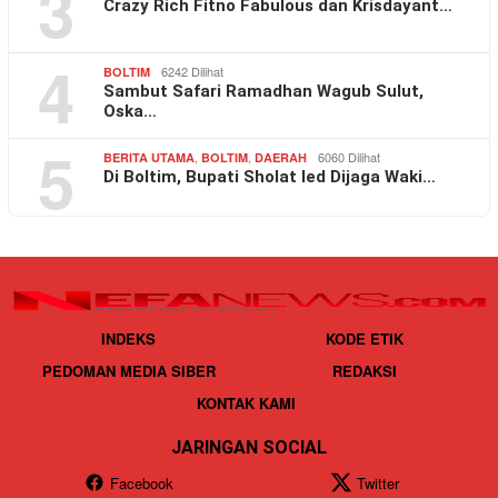
3
Crazy Rich Fitno Fabulous dan Krisdayant…
4
6242 Dilihat
BOLTIM
Sambut Safari Ramadhan Wagub Sulut,
Oska…
5
,
,
6060 Dilihat
BERITA UTAMA
BOLTIM
DAERAH
Di Boltim, Bupati Sholat Ied Dijaga Waki…
INDEKS
KODE ETIK
PEDOMAN MEDIA SIBER
REDAKSI
KONTAK KAMI
JARINGAN SOCIAL
Facebook
Twitter