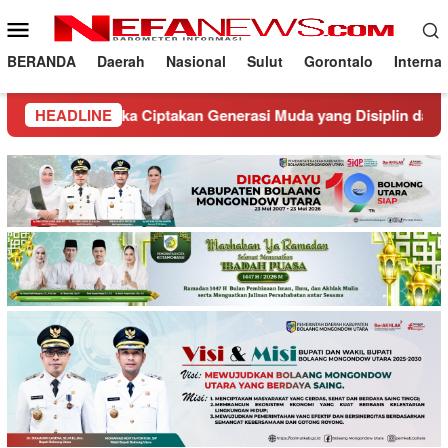
Loncat
Menu
ke
Mobile
konten
BERANDA
Daerah
Nasional
Sulut
Gorontalo
Interna
ka Ciptakan Generasi Muda yang Disiplin dan Peduli Kamtibmas
HEADLINE