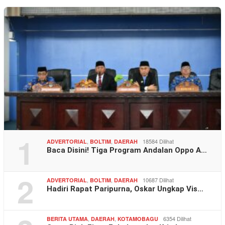
1
,
,
18584 Dilihat
ADVERTORIAL
BOLTIM
DAERAH
Baca Disini! Tiga Program Andalan Oppo A…
2
,
,
10687 Dilihat
ADVERTORIAL
BOLTIM
DAERAH
Hadiri Rapat Paripurna, Oskar Ungkap Vis…
,
,
6354 Dilihat
BERITA UTAMA
DAERAH
KOTAMOBAGU