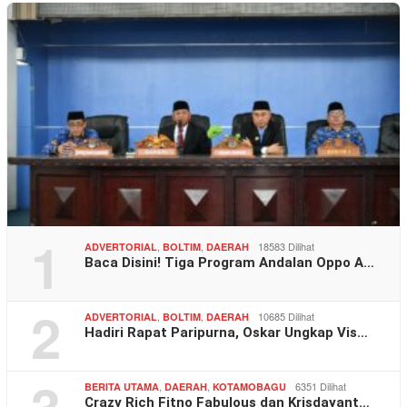
1
,
,
18583 Dilihat
ADVERTORIAL
BOLTIM
DAERAH
Baca Disini! Tiga Program Andalan Oppo A…
2
,
,
10685 Dilihat
ADVERTORIAL
BOLTIM
DAERAH
Hadiri Rapat Paripurna, Oskar Ungkap Vis…
3
,
,
6351 Dilihat
BERITA UTAMA
DAERAH
KOTAMOBAGU
Crazy Rich Fitno Fabulous dan Krisdayant…