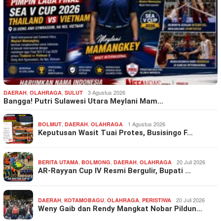
,
,
3 Agustus 2026
DAERAH
OLAHRAGA
SULUT
Bangga! Putri Sulawesi Utara Meylani Mam…
,
,
1 Agustus 2026
BOLMUT
DAERAH
OLAHRAGA
Keputusan Wasit Tuai Protes, Busisingo F…
,
,
,
20 Juli 2026
BERITA UTAMA
BOLMONG
DAERAH
OLAHRAGA
AR-Rayyan Cup IV Resmi Bergulir, Bupati …
,
,
,
20 Juli 2026
DAERAH
KOTAMOBAGU
OLAHRAGA
PERISTIWA
Weny Gaib dan Rendy Mangkat Nobar Pildun…