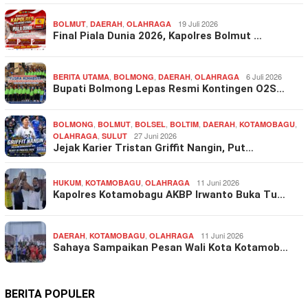
,
,
19 Juli 2026
BOLMUT
DAERAH
OLAHRAGA
Final Piala Dunia 2026, Kapolres Bolmut …
,
,
,
6 Juli 2026
BERITA UTAMA
BOLMONG
DAERAH
OLAHRAGA
Bupati Bolmong Lepas Resmi Kontingen O2S…
,
,
,
,
,
,
BOLMONG
BOLMUT
BOLSEL
BOLTIM
DAERAH
KOTAMOBAGU
,
27 Juni 2026
OLAHRAGA
SULUT
Jejak Karier Tristan Griffit Nangin, Put…
,
,
11 Juni 2026
HUKUM
KOTAMOBAGU
OLAHRAGA
Kapolres Kotamobagu AKBP Irwanto Buka Tu…
,
,
11 Juni 2026
DAERAH
KOTAMOBAGU
OLAHRAGA
Sahaya Sampaikan Pesan Wali Kota Kotamob…
BERITA POPULER