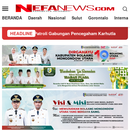
Loncat
Menu
ke
Mobile
konten
BERANDA
Daerah
Nasional
Sulut
Gorontalo
Interna
Patroli Gabungan Pencegaham Karhutla
HEADLINE
Hadiri Musda 