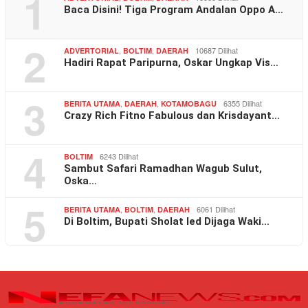
1
Baca Disini! Tiga Program Andalan Oppo A…
2
,
,
10687 Dilihat
ADVERTORIAL
BOLTIM
DAERAH
Hadiri Rapat Paripurna, Oskar Ungkap Vis…
3
,
,
6355 Dilihat
BERITA UTAMA
DAERAH
KOTAMOBAGU
Crazy Rich Fitno Fabulous dan Krisdayant…
4
6243 Dilihat
BOLTIM
Sambut Safari Ramadhan Wagub Sulut,
Oska…
5
,
,
6061 Dilihat
BERITA UTAMA
BOLTIM
DAERAH
Di Boltim, Bupati Sholat Ied Dijaga Waki…