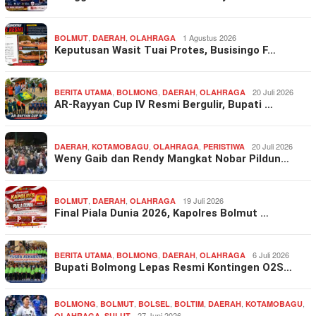
,
,
1 Agustus 2026
BOLMUT
DAERAH
OLAHRAGA
Keputusan Wasit Tuai Protes, Busisingo F…
,
,
,
20 Juli 2026
BERITA UTAMA
BOLMONG
DAERAH
OLAHRAGA
AR-Rayyan Cup IV Resmi Bergulir, Bupati …
,
,
,
20 Juli 2026
DAERAH
KOTAMOBAGU
OLAHRAGA
PERISTIWA
Weny Gaib dan Rendy Mangkat Nobar Pildun…
,
,
19 Juli 2026
BOLMUT
DAERAH
OLAHRAGA
Final Piala Dunia 2026, Kapolres Bolmut …
,
,
,
6 Juli 2026
BERITA UTAMA
BOLMONG
DAERAH
OLAHRAGA
Bupati Bolmong Lepas Resmi Kontingen O2S…
,
,
,
,
,
,
BOLMONG
BOLMUT
BOLSEL
BOLTIM
DAERAH
KOTAMOBAGU
,
27 Juni 2026
OLAHRAGA
SULUT