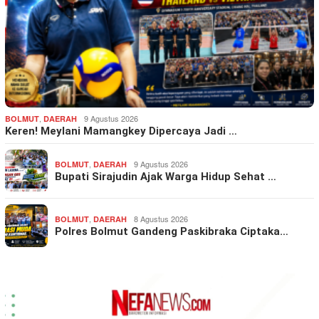
,
9 Agustus 2026
BOLMUT
DAERAH
Keren! Meylani Mamangkey Dipercaya Jadi …
,
9 Agustus 2026
BOLMUT
DAERAH
Bupati Sirajudin Ajak Warga Hidup Sehat …
,
8 Agustus 2026
BOLMUT
DAERAH
Polres Bolmut Gandeng Paskibraka Ciptaka…