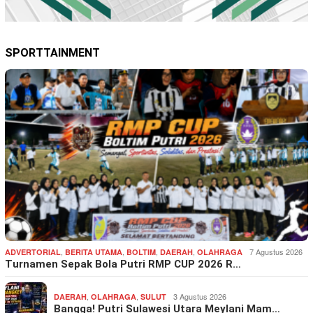
SPORTTAINMENT
,
,
,
,
7 Agustus 2026
ADVERTORIAL
BERITA UTAMA
BOLTIM
DAERAH
OLAHRAGA
Turnamen Sepak Bola Putri RMP CUP 2026 R…
,
,
3 Agustus 2026
DAERAH
OLAHRAGA
SULUT
Bangga! Putri Sulawesi Utara Meylani Mam…