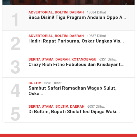
1
,
,
18584 Dilihat
ADVERTORIAL
BOLTIM
DAERAH
Baca Disini! Tiga Program Andalan Oppo A…
2
,
,
10687 Dilihat
ADVERTORIAL
BOLTIM
DAERAH
Hadiri Rapat Paripurna, Oskar Ungkap Vis…
3
,
,
6351 Dilihat
BERITA UTAMA
DAERAH
KOTAMOBAGU
Crazy Rich Fitno Fabulous dan Krisdayant…
4
6241 Dilihat
BOLTIM
Sambut Safari Ramadhan Wagub Sulut,
Oska…
5
,
,
6057 Dilihat
BERITA UTAMA
BOLTIM
DAERAH
Di Boltim, Bupati Sholat Ied Dijaga Waki…