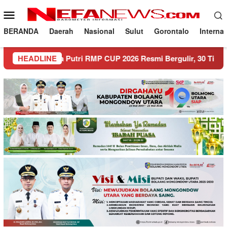
Loncat
Menu
ke
Mobile
konten
BERANDA
Daerah
Nasional
Sulut
Gorontalo
Interna
la Putri RMP CUP 2026 Resmi Bergulir, 30 Tim Siap Berlaga!
HEADLINE