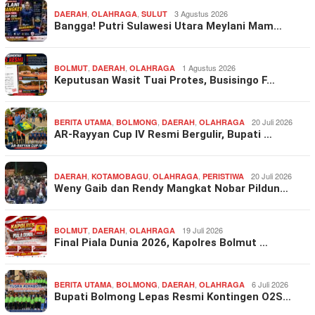
,
,
3 Agustus 2026
DAERAH
OLAHRAGA
SULUT
Bangga! Putri Sulawesi Utara Meylani Mam…
,
,
1 Agustus 2026
BOLMUT
DAERAH
OLAHRAGA
Keputusan Wasit Tuai Protes, Busisingo F…
,
,
,
20 Juli 2026
BERITA UTAMA
BOLMONG
DAERAH
OLAHRAGA
AR-Rayyan Cup IV Resmi Bergulir, Bupati …
,
,
,
20 Juli 2026
DAERAH
KOTAMOBAGU
OLAHRAGA
PERISTIWA
Weny Gaib dan Rendy Mangkat Nobar Pildun…
,
,
19 Juli 2026
BOLMUT
DAERAH
OLAHRAGA
Final Piala Dunia 2026, Kapolres Bolmut …
,
,
,
6 Juli 2026
BERITA UTAMA
BOLMONG
DAERAH
OLAHRAGA
Bupati Bolmong Lepas Resmi Kontingen O2S…