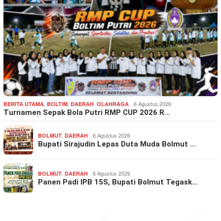
,
,
,
6 Agustus 2026
BERITA UTAMA
BOLTIM
DAERAH
OLAHRAGA
Turnamen Sepak Bola Putri RMP CUP 2026 R…
,
6 Agustus 2026
BOLMUT
DAERAH
Bupati Sirajudin Lepas Duta Muda Bolmut …
,
6 Agustus 2026
BOLMUT
DAERAH
Panen Padi IPB 15S, Bupati Bolmut Tegask…