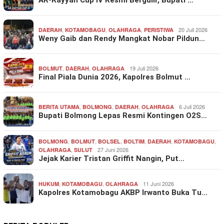
AR-Rayyan Cup IV Resmi Bergulir, Bupati …
,
,
,
20 Juli 2026
DAERAH
KOTAMOBAGU
OLAHRAGA
PERISTIWA
Weny Gaib dan Rendy Mangkat Nobar Pildun…
,
,
19 Juli 2026
BOLMUT
DAERAH
OLAHRAGA
Final Piala Dunia 2026, Kapolres Bolmut …
,
,
,
6 Juli 2026
BERITA UTAMA
BOLMONG
DAERAH
OLAHRAGA
Bupati Bolmong Lepas Resmi Kontingen O2S…
,
,
,
,
,
,
BOLMONG
BOLMUT
BOLSEL
BOLTIM
DAERAH
KOTAMOBAGU
,
27 Juni 2026
OLAHRAGA
SULUT
Jejak Karier Tristan Griffit Nangin, Put…
,
,
11 Juni 2026
HUKUM
KOTAMOBAGU
OLAHRAGA
Kapolres Kotamobagu AKBP Irwanto Buka Tu…