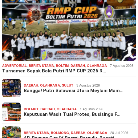
,
,
,
,
7 Agustus 2026
ADVERTORIAL
BERITA UTAMA
BOLTIM
DAERAH
OLAHRAGA
Turnamen Sepak Bola Putri RMP CUP 2026 R…
,
,
3 Agustus 2026
DAERAH
OLAHRAGA
SULUT
Bangga! Putri Sulawesi Utara Meylani Mam…
,
,
1 Agustus 2026
BOLMUT
DAERAH
OLAHRAGA
Keputusan Wasit Tuai Protes, Busisingo F…
,
,
,
20 Juli 2026
BERITA UTAMA
BOLMONG
DAERAH
OLAHRAGA