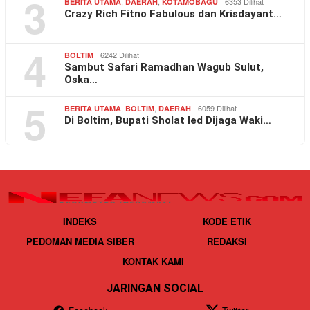
3
,
,
6353 Dilihat
BERITA UTAMA
DAERAH
KOTAMOBAGU
Crazy Rich Fitno Fabulous dan Krisdayant…
4
6242 Dilihat
BOLTIM
Sambut Safari Ramadhan Wagub Sulut,
Oska…
5
,
,
6059 Dilihat
BERITA UTAMA
BOLTIM
DAERAH
Di Boltim, Bupati Sholat Ied Dijaga Waki…
INDEKS
KODE ETIK
PEDOMAN MEDIA SIBER
REDAKSI
KONTAK KAMI
JARINGAN SOCIAL