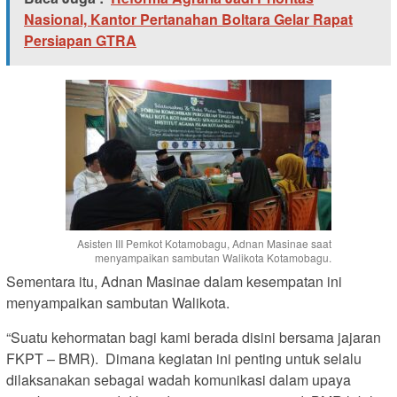
Nasional, Kantor Pertanahan Boltara Gelar Rapat
Persiapan GTRA
Asisten III Pemkot Kotamobagu, Adnan Masinae saat
menyampaikan sambutan Walikota Kotamobagu.
Sementara itu, Adnan Masinae dalam kesempatan ini
menyampaikan sambutan Walikota.
“Suatu kehormatan bagi kami berada disini bersama jajaran
FKPT – BMR). Dimana kegiatan ini penting untuk selalu
dilaksanakan sebagai wadah komunikasi dalam upaya