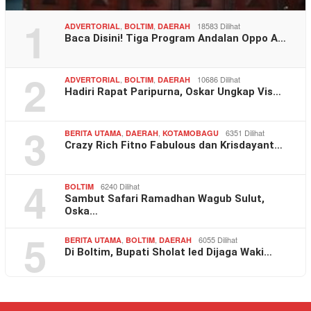
1
,
,
18583 Dilihat
ADVERTORIAL
BOLTIM
DAERAH
Baca Disini! Tiga Program Andalan Oppo A…
2
,
,
10686 Dilihat
ADVERTORIAL
BOLTIM
DAERAH
Hadiri Rapat Paripurna, Oskar Ungkap Vis…
3
,
,
6351 Dilihat
BERITA UTAMA
DAERAH
KOTAMOBAGU
Crazy Rich Fitno Fabulous dan Krisdayant…
4
6240 Dilihat
BOLTIM
Sambut Safari Ramadhan Wagub Sulut,
Oska…
5
,
,
6055 Dilihat
BERITA UTAMA
BOLTIM
DAERAH
Di Boltim, Bupati Sholat Ied Dijaga Waki…