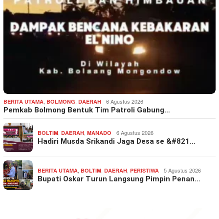
,
,
6 Agustus 2026
BERITA UTAMA
BOLMONG
DAERAH
Pemkab Bolmong Bentuk Tim Patroli Gabung…
,
,
6 Agustus 2026
BOLTIM
DAERAH
MANADO
Hadiri Musda Srikandi Jaga Desa se &#821…
,
,
,
5 Agustus 2026
BERITA UTAMA
BOLTIM
DAERAH
PERISTIWA
Bupati Oskar Turun Langsung Pimpin Penan…