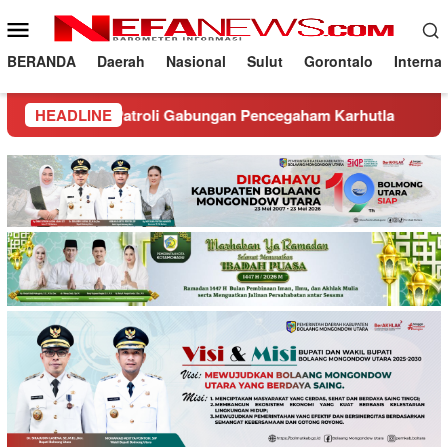
Loncat
Menu
ke
Mobile
konten
BERANDA
Daerah
Nasional
Sulut
Gorontalo
Interna
atroli Gabungan Pencegaham Karhutla
HEADLINE
Hadiri Musda Sr