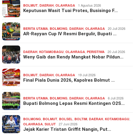
,
,
1 Agustus 2026
BOLMUT
DAERAH
OLAHRAGA
Keputusan Wasit Tuai Protes, Busisingo F…
,
,
,
20 Juli 2026
BERITA UTAMA
BOLMONG
DAERAH
OLAHRAGA
AR-Rayyan Cup IV Resmi Bergulir, Bupati …
,
,
,
20 Juli 2026
DAERAH
KOTAMOBAGU
OLAHRAGA
PERISTIWA
Weny Gaib dan Rendy Mangkat Nobar Pildun…
,
,
19 Juli 2026
BOLMUT
DAERAH
OLAHRAGA
Final Piala Dunia 2026, Kapolres Bolmut …
,
,
,
6 Juli 2026
BERITA UTAMA
BOLMONG
DAERAH
OLAHRAGA
Bupati Bolmong Lepas Resmi Kontingen O2S…
,
,
,
,
,
,
BOLMONG
BOLMUT
BOLSEL
BOLTIM
DAERAH
KOTAMOBAGU
,
27 Juni 2026
OLAHRAGA
SULUT
Jejak Karier Tristan Griffit Nangin, Put…