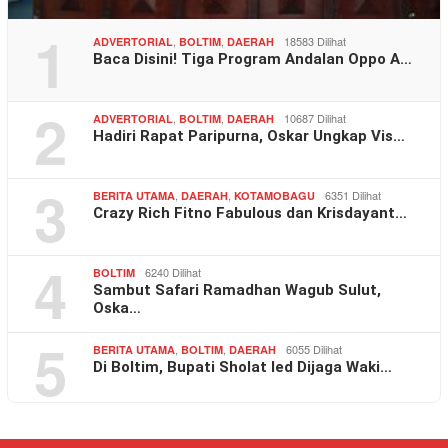
1
,
,
18583 Dilihat
ADVERTORIAL
BOLTIM
DAERAH
Baca Disini! Tiga Program Andalan Oppo A…
2
,
,
10687 Dilihat
ADVERTORIAL
BOLTIM
DAERAH
Hadiri Rapat Paripurna, Oskar Ungkap Vis…
3
,
,
6351 Dilihat
BERITA UTAMA
DAERAH
KOTAMOBAGU
Crazy Rich Fitno Fabulous dan Krisdayant…
4
6240 Dilihat
BOLTIM
Sambut Safari Ramadhan Wagub Sulut,
Oska…
5
,
,
6055 Dilihat
BERITA UTAMA
BOLTIM
DAERAH
Di Boltim, Bupati Sholat Ied Dijaga Waki…