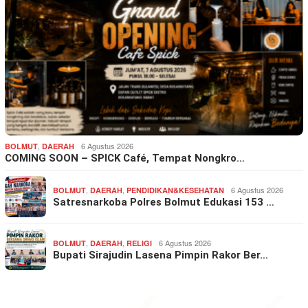
,
6 Agustus 2026
BOLMUT
DAERAH
COMING SOON – SPICK Café, Tempat Nongkro…
,
,
6 Agustus 2026
BOLMUT
DAERAH
PENDIDIKAN&KESEHATAN
Satresnarkoba Polres Bolmut Edukasi 153 …
,
,
6 Agustus 2026
BOLMUT
DAERAH
RELIGI
Bupati Sirajudin Lasena Pimpin Rakor Ber…