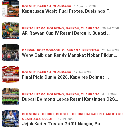
,
,
1 Agustus 2026
BOLMUT
DAERAH
OLAHRAGA
Keputusan Wasit Tuai Protes, Busisingo F…
,
,
,
20 Juli 2026
BERITA UTAMA
BOLMONG
DAERAH
OLAHRAGA
AR-Rayyan Cup IV Resmi Bergulir, Bupati …
,
,
,
20 Juli 2026
DAERAH
KOTAMOBAGU
OLAHRAGA
PERISTIWA
Weny Gaib dan Rendy Mangkat Nobar Pildun…
,
,
19 Juli 2026
BOLMUT
DAERAH
OLAHRAGA
Final Piala Dunia 2026, Kapolres Bolmut …
,
,
,
6 Juli 2026
BERITA UTAMA
BOLMONG
DAERAH
OLAHRAGA
Bupati Bolmong Lepas Resmi Kontingen O2S…
,
,
,
,
,
,
BOLMONG
BOLMUT
BOLSEL
BOLTIM
DAERAH
KOTAMOBAGU
,
27 Juni 2026
OLAHRAGA
SULUT
Jejak Karier Tristan Griffit Nangin, Put…