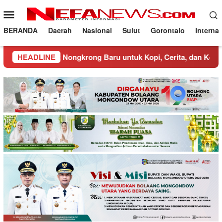
Loncat
Menu
ke
Mobile
konten
BERANDA
Daerah
Nasional
Sulut
Gorontalo
Interna
gkrong Baru untuk Kopi, Cerita, dan Kebersamaan
HEADLINE
Sa