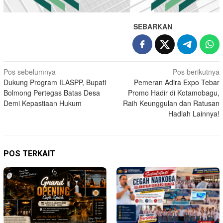
SEBARKAN
Navigasi
Pos sebelumnya
Pos berikutnya
Dukung Program ILASPP, Bupati
Pemeran Adira Expo Tebar
pos
Bolmong Pertegas Batas Desa
Promo Hadir di Kotamobagu,
Demi Kepastiaan Hukum
Raih Keunggulan dan Ratusan
Hadiah Lainnya!
POS TERKAIT