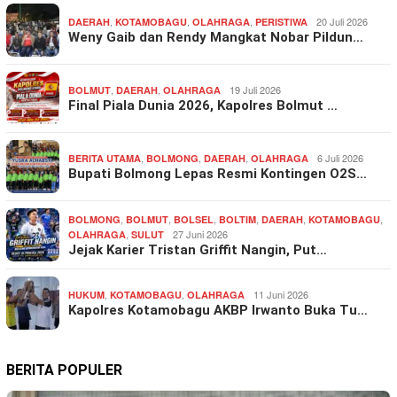
,
,
,
20 Juli 2026
DAERAH
KOTAMOBAGU
OLAHRAGA
PERISTIWA
Weny Gaib dan Rendy Mangkat Nobar Pildun…
,
,
19 Juli 2026
BOLMUT
DAERAH
OLAHRAGA
Final Piala Dunia 2026, Kapolres Bolmut …
,
,
,
6 Juli 2026
BERITA UTAMA
BOLMONG
DAERAH
OLAHRAGA
Bupati Bolmong Lepas Resmi Kontingen O2S…
,
,
,
,
,
,
BOLMONG
BOLMUT
BOLSEL
BOLTIM
DAERAH
KOTAMOBAGU
,
27 Juni 2026
OLAHRAGA
SULUT
Jejak Karier Tristan Griffit Nangin, Put…
,
,
11 Juni 2026
HUKUM
KOTAMOBAGU
OLAHRAGA
Kapolres Kotamobagu AKBP Irwanto Buka Tu…
BERITA POPULER