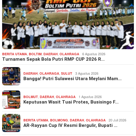
,
,
,
6 Agustus 2026
BERITA UTAMA
BOLTIM
DAERAH
OLAHRAGA
Turnamen Sepak Bola Putri RMP CUP 2026 R…
,
,
3 Agustus 2026
DAERAH
OLAHRAGA
SULUT
Bangga! Putri Sulawesi Utara Meylani Mam…
,
,
1 Agustus 2026
BOLMUT
DAERAH
OLAHRAGA
Keputusan Wasit Tuai Protes, Busisingo F…
,
,
,
20 Juli 2026
BERITA UTAMA
BOLMONG
DAERAH
OLAHRAGA
AR-Rayyan Cup IV Resmi Bergulir, Bupati …