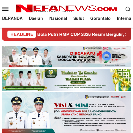
Loncat
Menu
ke
Mobile
konten
BERANDA
Daerah
Nasional
Sulut
Gorontalo
Interna
Sepak Bola Putri RMP CUP 2026 Resmi Bergulir, 30 Tim Siap B
HEADLINE