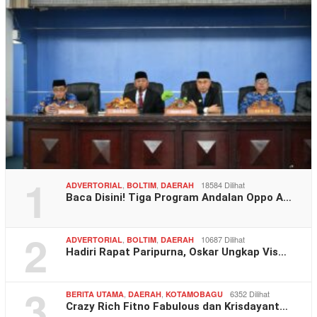
1
,
,
18584 Dilihat
ADVERTORIAL
BOLTIM
DAERAH
Baca Disini! Tiga Program Andalan Oppo A…
2
,
,
10687 Dilihat
ADVERTORIAL
BOLTIM
DAERAH
Hadiri Rapat Paripurna, Oskar Ungkap Vis…
3
,
,
6352 Dilihat
BERITA UTAMA
DAERAH
KOTAMOBAGU
Crazy Rich Fitno Fabulous dan Krisdayant…