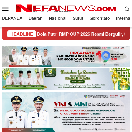
Loncat
Menu
ke
Mobile
konten
BERANDA
Daerah
Nasional
Sulut
Gorontalo
Interna
Sepak Bola Putri RMP CUP 2026 Resmi Bergulir, 30 Tim Siap B
HEADLINE