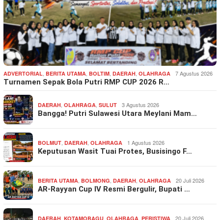
,
,
,
,
7 Agustus 2026
ADVERTORIAL
BERITA UTAMA
BOLTIM
DAERAH
OLAHRAGA
Turnamen Sepak Bola Putri RMP CUP 2026 R…
,
,
3 Agustus 2026
DAERAH
OLAHRAGA
SULUT
Bangga! Putri Sulawesi Utara Meylani Mam…
,
,
1 Agustus 2026
BOLMUT
DAERAH
OLAHRAGA
Keputusan Wasit Tuai Protes, Busisingo F…
,
,
,
20 Juli 2026
BERITA UTAMA
BOLMONG
DAERAH
OLAHRAGA
AR-Rayyan Cup IV Resmi Bergulir, Bupati …
,
,
,
20 Juli 2026
DAERAH
KOTAMOBAGU
OLAHRAGA
PERISTIWA