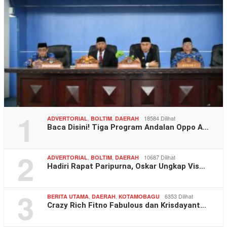
1
,
,
18584 Dilihat
ADVERTORIAL
BOLTIM
DAERAH
Baca Disini! Tiga Program Andalan Oppo A…
2
,
,
10687 Dilihat
ADVERTORIAL
BOLTIM
DAERAH
Hadiri Rapat Paripurna, Oskar Ungkap Vis…
3
,
,
6353 Dilihat
BERITA UTAMA
DAERAH
KOTAMOBAGU
Crazy Rich Fitno Fabulous dan Krisdayant…