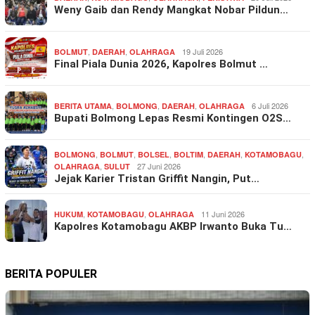
Weny Gaib dan Rendy Mangkat Nobar Pildun…
,
,
19 Juli 2026
BOLMUT
DAERAH
OLAHRAGA
Final Piala Dunia 2026, Kapolres Bolmut …
,
,
,
6 Juli 2026
BERITA UTAMA
BOLMONG
DAERAH
OLAHRAGA
Bupati Bolmong Lepas Resmi Kontingen O2S…
,
,
,
,
,
,
BOLMONG
BOLMUT
BOLSEL
BOLTIM
DAERAH
KOTAMOBAGU
,
27 Juni 2026
OLAHRAGA
SULUT
Jejak Karier Tristan Griffit Nangin, Put…
,
,
11 Juni 2026
HUKUM
KOTAMOBAGU
OLAHRAGA
Kapolres Kotamobagu AKBP Irwanto Buka Tu…
BERITA POPULER