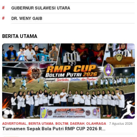
GUBERNUR SULAWESI UTARA
DR. WENY GAIB
BERITA UTAMA
,
,
,
,
7 Agustus 2026
ADVERTORIAL
BERITA UTAMA
BOLTIM
DAERAH
OLAHRAGA
Turnamen Sepak Bola Putri RMP CUP 2026 R…