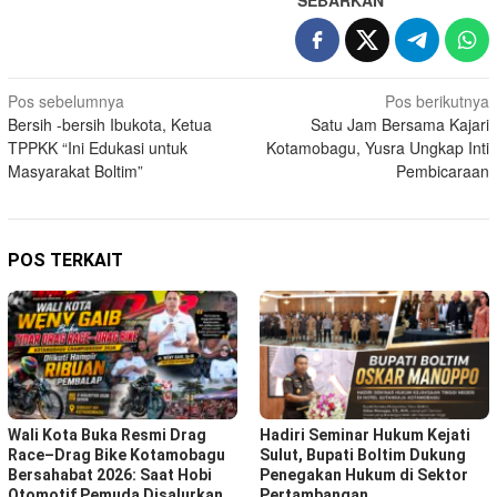
Navigasi
Pos sebelumnya
Pos berikutnya
Bersih -bersih Ibukota, Ketua
Satu Jam Bersama Kajari
pos
TPPKK “Ini Edukasi untuk
Kotamobagu, Yusra Ungkap Inti
Masyarakat Boltim”
Pembicaraan
POS TERKAIT
Wali Kota Buka Resmi Drag
Hadiri Seminar Hukum Kejati
Race–Drag Bike Kotamobagu
Sulut, Bupati Boltim Dukung
Bersahabat 2026: Saat Hobi
Penegakan Hukum di Sektor
Otomotif Pemuda Disalurkan
Pertambangan