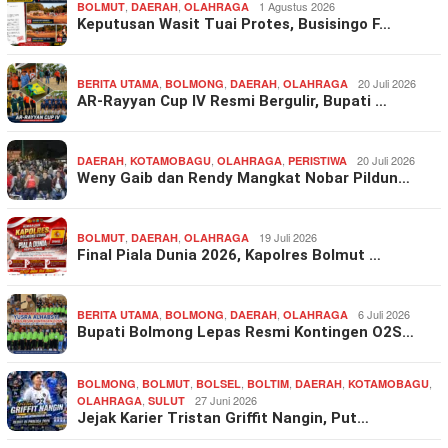
,
,
1 Agustus 2026
BOLMUT
DAERAH
OLAHRAGA
Keputusan Wasit Tuai Protes, Busisingo F…
,
,
,
20 Juli 2026
BERITA UTAMA
BOLMONG
DAERAH
OLAHRAGA
AR-Rayyan Cup IV Resmi Bergulir, Bupati …
,
,
,
20 Juli 2026
DAERAH
KOTAMOBAGU
OLAHRAGA
PERISTIWA
Weny Gaib dan Rendy Mangkat Nobar Pildun…
,
,
19 Juli 2026
BOLMUT
DAERAH
OLAHRAGA
Final Piala Dunia 2026, Kapolres Bolmut …
,
,
,
6 Juli 2026
BERITA UTAMA
BOLMONG
DAERAH
OLAHRAGA
Bupati Bolmong Lepas Resmi Kontingen O2S…
,
,
,
,
,
,
BOLMONG
BOLMUT
BOLSEL
BOLTIM
DAERAH
KOTAMOBAGU
,
27 Juni 2026
OLAHRAGA
SULUT
Jejak Karier Tristan Griffit Nangin, Put…