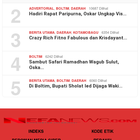
2
,
,
10687 Dilihat
ADVERTORIAL
BOLTIM
DAERAH
Hadiri Rapat Paripurna, Oskar Ungkap Vis…
3
,
,
6354 Dilihat
BERITA UTAMA
DAERAH
KOTAMOBAGU
Crazy Rich Fitno Fabulous dan Krisdayant…
4
6242 Dilihat
BOLTIM
Sambut Safari Ramadhan Wagub Sulut,
Oska…
5
,
,
6060 Dilihat
BERITA UTAMA
BOLTIM
DAERAH
Di Boltim, Bupati Sholat Ied Dijaga Waki…
INDEKS
KODE ETIK