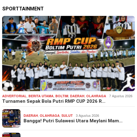
SPORTTAINMENT
,
,
,
,
7 Agustus 2026
ADVERTORIAL
BERITA UTAMA
BOLTIM
DAERAH
OLAHRAGA
Turnamen Sepak Bola Putri RMP CUP 2026 R…
,
,
3 Agustus 2026
DAERAH
OLAHRAGA
SULUT
Bangga! Putri Sulawesi Utara Meylani Mam…