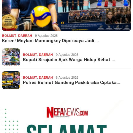
,
9 Agustus 2026
BOLMUT
DAERAH
Keren! Meylani Mamangkey Dipercaya Jadi …
,
9 Agustus 2026
BOLMUT
DAERAH
Bupati Sirajudin Ajak Warga Hidup Sehat …
,
8 Agustus 2026
BOLMUT
DAERAH
Polres Bolmut Gandeng Paskibraka Ciptaka…