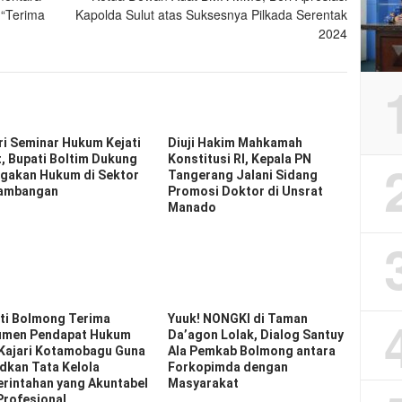
 “Terima
Kapolda Sulut atas Suksesnya Pilkada Serentak
2024
ri Seminar Hukum Kejati
Diuji Hakim Mahkamah
t, Bupati Boltim Dukung
Konstitusi RI, Kepala PN
gakan Hukum di Sektor
Tangerang Jalani Sidang
ambangan
Promosi Doktor di Unsrat
Manado
ti Bolmong Terima
Yuuk! NONGKI di Taman
men Pendapat Hukum
Da’agon Lolak, Dialog Santuy
 Kajari Kotamobagu Guna
Ala Pemkab Bolmong antara
dkan Tata Kelola
Forkopimda dengan
rintahan yang Akuntabel
Masyarakat
Profesional