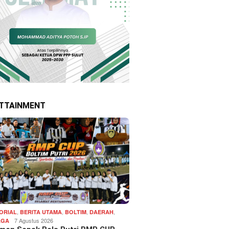
TTAINMENT
,
,
,
,
ORIAL
BERITA UTAMA
BOLTIM
DAERAH
7 Agustus 2026
AGA