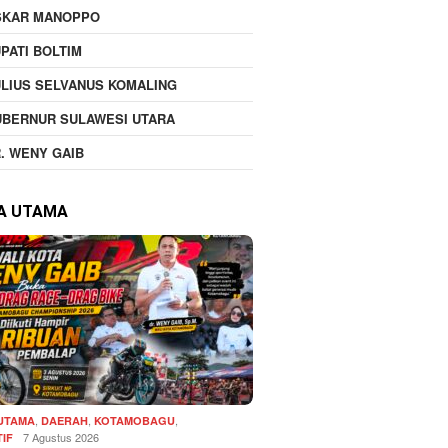
SKAR MANOPPO
PATI BOLTIM
LIUS SELVANUS KOMALING
UBERNUR SULAWESI UTARA
. WENY GAIB
TA UTAMA
,
,
,
 UTAMA
DAERAH
KOTAMOBAGU
7 Agustus 2026
IF