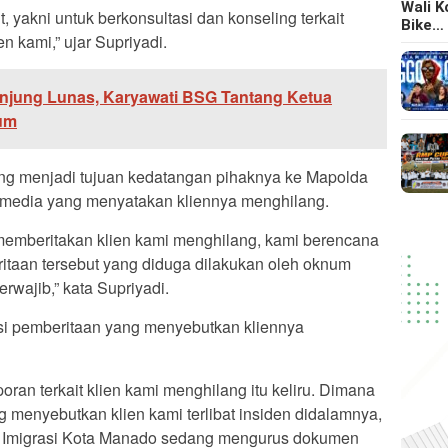
Wali 
 yakni untuk berkonsultasi dan konseling terkait
Bike…
n kami,” ujar Supriyadi.
njung Lunas, Karyawati BSG Tantang Ketua
um
yang menjadi tujuan kedatangan pihaknya ke Mapolda
tu media yang menyatakan kliennya menghilang.
memberitakan klien kami menghilang, kami berencana
taan tersebut yang diduga dilakukan oleh oknum
rwajib,” kata Supriyadi.
si pemberitaan yang menyebutkan kliennya
ran terkait klien kami menghilang itu keliru. Dimana
 menyebutkan klien kami terlibat insiden didalamnya,
or Imigrasi Kota Manado sedang mengurus dokumen