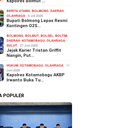
Kapolres Bolmut …
,
,
,
BERITA UTAMA
BOLMONG
DAERAH
6 Juli 2026
OLAHRAGA
Bupati Bolmong Lepas Resmi
Kontingen O2S…
,
,
,
,
BOLMONG
BOLMUT
BOLSEL
BOLTIM
,
,
,
DAERAH
KOTAMOBAGU
OLAHRAGA
27 Juni 2026
SULUT
Jejak Karier Tristan Griffit
Nangin, Put…
,
,
11
HUKUM
KOTAMOBAGU
OLAHRAGA
Juni 2026
Kapolres Kotamobagu AKBP
Irwanto Buka Tu…
TA POPULER