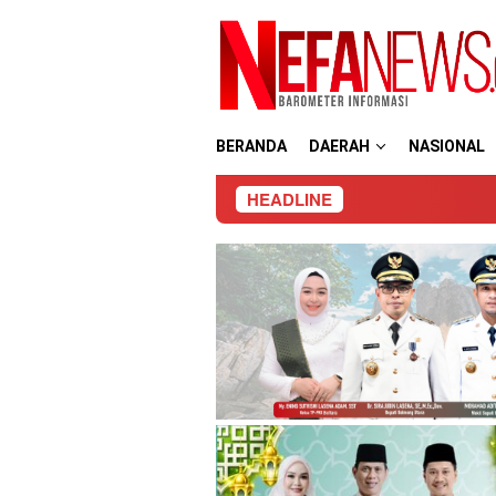
Loncat
ke
konten
BERANDA
DAERAH
NASIONAL
HEADLINE