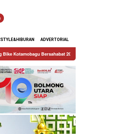
n
ESTYLE&HIBURAN
ADVERTORIAL
habat 2026: Saat Hobi Otomotif Pemuda Disalurkan di Jalur R