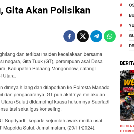
O
, Gita Akan Polisikan
BU
YU
G
DR
hilang dan terlibat insiden kecelakaan bersama
ansi negara, Gita Tuuk (GT), perempuan asal Desa
BERI
a, Kabupaten Bolaang Mongondow, datangi
i Utara.
n dirinya hilang dan dilaporkan ke Polresta Manado
mi dan pengacaranya, GT pun akhirnya melakulan
Utara (Sulut) didampingi kuasa hukumnya Supriadi
sultasi sekaligus konseling.
T Supriyadi., kepada sejumlah awak media usai
BERITA
 Mapolda Sulut. Jumat malam, (29/11/2024).
OTOMOT