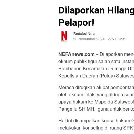
Dilaporkan Hilang
Pelapor!
Redaksi Nefa
30 November 2024
275 Dilihat
NEFAnews.com
– Dilaporkan meng
oknum publik figur salah satu inst
Bombanon Kecamatan Dumoga Utar
Kepolisian Daerah (Polda) Sulawes
Merasa dirugikan akibat pemberitaa
oleh oknum lelaki yang diduga sua
upaya hukum ke Mapolda Sulawesi 
Pangellu SH MH., guna untuk berkon
Hal ini disampaikan kuasa hukum G
melakukan konseling di ruang SPKT