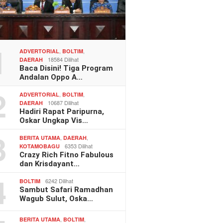
1
,
,
ADVERTORIAL
BOLTIM
18584 Dilihat
DAERAH
Baca Disini! Tiga Program
Andalan Oppo A…
2
,
,
ADVERTORIAL
BOLTIM
10687 Dilihat
DAERAH
Hadiri Rapat Paripurna,
Oskar Ungkap Vis…
3
,
,
BERITA UTAMA
DAERAH
6353 Dilihat
KOTAMOBAGU
Crazy Rich Fitno Fabulous
dan Krisdayant…
4
6242 Dilihat
BOLTIM
Sambut Safari Ramadhan
Wagub Sulut, Oska…
,
,
BERITA UTAMA
BOLTIM