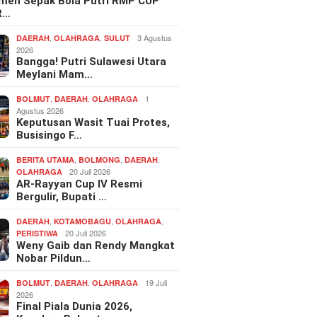
men Sepak Bola Putri RMP CUP
R…
,
,
3 Agustus
DAERAH
OLAHRAGA
SULUT
2026
Bangga! Putri Sulawesi Utara
Meylani Mam…
,
,
1
BOLMUT
DAERAH
OLAHRAGA
Agustus 2026
Keputusan Wasit Tuai Protes,
Busisingo F…
,
,
,
BERITA UTAMA
BOLMONG
DAERAH
20 Juli 2026
OLAHRAGA
AR-Rayyan Cup IV Resmi
Bergulir, Bupati …
,
,
,
DAERAH
KOTAMOBAGU
OLAHRAGA
20 Juli 2026
PERISTIWA
Weny Gaib dan Rendy Mangkat
Nobar Pildun…
,
,
19 Juli
BOLMUT
DAERAH
OLAHRAGA
2026
Final Piala Dunia 2026,