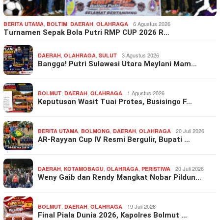
,
,
,
6 Agustus 2026
BERITA UTAMA
BOLTIM
DAERAH
OLAHRAGA
Turnamen Sepak Bola Putri RMP CUP 2026 R…
,
,
3 Agustus 2026
DAERAH
OLAHRAGA
SULUT
Bangga! Putri Sulawesi Utara Meylani Mam…
,
,
1 Agustus 2026
BOLMUT
DAERAH
OLAHRAGA
Keputusan Wasit Tuai Protes, Busisingo F…
,
,
,
20 Juli 2026
BERITA UTAMA
BOLMONG
DAERAH
OLAHRAGA
AR-Rayyan Cup IV Resmi Bergulir, Bupati …
,
,
,
20 Juli 2026
DAERAH
KOTAMOBAGU
OLAHRAGA
PERISTIWA
Weny Gaib dan Rendy Mangkat Nobar Pildun…
,
,
19 Juli 2026
BOLMUT
DAERAH
OLAHRAGA
Final Piala Dunia 2026, Kapolres Bolmut …