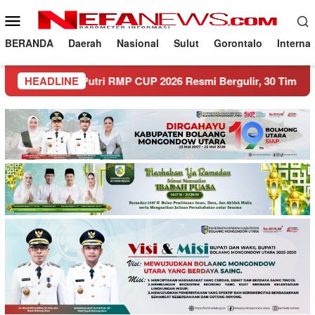
Loncat
Menu
ke
Mobile
konten
BERANDA
Daerah
Nasional
Sulut
Gorontalo
Interna
a Putri RMP CUP 2026 Resmi Bergulir, 30 Tim Siap Berlaga!
HEADLINE