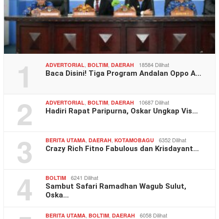
1
,
,
18584 Dilihat
ADVERTORIAL
BOLTIM
DAERAH
Baca Disini! Tiga Program Andalan Oppo A…
2
,
,
10687 Dilihat
ADVERTORIAL
BOLTIM
DAERAH
Hadiri Rapat Paripurna, Oskar Ungkap Vis…
3
,
,
6352 Dilihat
BERITA UTAMA
DAERAH
KOTAMOBAGU
Crazy Rich Fitno Fabulous dan Krisdayant…
4
6241 Dilihat
BOLTIM
Sambut Safari Ramadhan Wagub Sulut,
Oska…
,
,
6058 Dilihat
BERITA UTAMA
BOLTIM
DAERAH