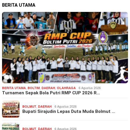
BERITA UTAMA
,
,
,
6 Agustus 2026
BERITA UTAMA
BOLTIM
DAERAH
OLAHRAGA
Turnamen Sepak Bola Putri RMP CUP 2026 R…
,
6 Agustus 2026
BOLMUT
DAERAH
Bupati Sirajudin Lepas Duta Muda Bolmut …
,
6 Agustus 2026
BOLMUT
DAERAH