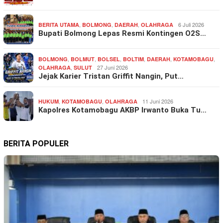
,
,
,
6 Juli 2026
BERITA UTAMA
BOLMONG
DAERAH
OLAHRAGA
Bupati Bolmong Lepas Resmi Kontingen O2S…
,
,
,
,
,
,
BOLMONG
BOLMUT
BOLSEL
BOLTIM
DAERAH
KOTAMOBAGU
,
27 Juni 2026
OLAHRAGA
SULUT
Jejak Karier Tristan Griffit Nangin, Put…
,
,
11 Juni 2026
HUKUM
KOTAMOBAGU
OLAHRAGA
Kapolres Kotamobagu AKBP Irwanto Buka Tu…
BERITA POPULER