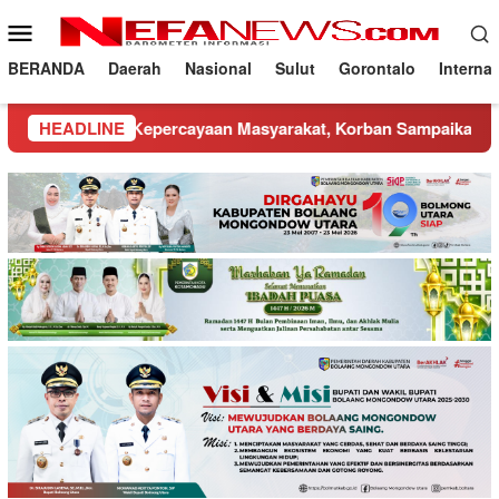
Loncat
Menu
ke
Mobile
konten
BERANDA
Daerah
Nasional
Sulut
Gorontalo
Interna
i Kepercayaan Masyarakat, Korban Sampaikan Rasa Syukur
HEADLINE