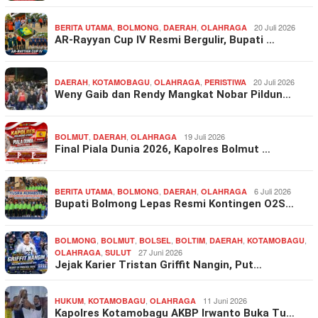
,
,
,
20 Juli 2026
BERITA UTAMA
BOLMONG
DAERAH
OLAHRAGA
AR-Rayyan Cup IV Resmi Bergulir, Bupati …
,
,
,
20 Juli 2026
DAERAH
KOTAMOBAGU
OLAHRAGA
PERISTIWA
Weny Gaib dan Rendy Mangkat Nobar Pildun…
,
,
19 Juli 2026
BOLMUT
DAERAH
OLAHRAGA
Final Piala Dunia 2026, Kapolres Bolmut …
,
,
,
6 Juli 2026
BERITA UTAMA
BOLMONG
DAERAH
OLAHRAGA
Bupati Bolmong Lepas Resmi Kontingen O2S…
,
,
,
,
,
,
BOLMONG
BOLMUT
BOLSEL
BOLTIM
DAERAH
KOTAMOBAGU
,
27 Juni 2026
OLAHRAGA
SULUT
Jejak Karier Tristan Griffit Nangin, Put…
,
,
11 Juni 2026
HUKUM
KOTAMOBAGU
OLAHRAGA
Kapolres Kotamobagu AKBP Irwanto Buka Tu…