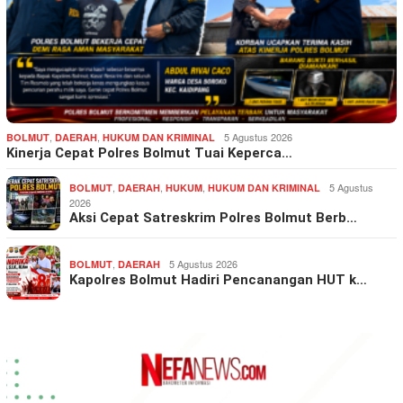
,
,
5 Agustus 2026
BOLMUT
DAERAH
HUKUM DAN KRIMINAL
Kinerja Cepat Polres Bolmut Tuai Keperca…
,
,
,
5 Agustus
BOLMUT
DAERAH
HUKUM
HUKUM DAN KRIMINAL
2026
Aksi Cepat Satreskrim Polres Bolmut Berb…
,
5 Agustus 2026
BOLMUT
DAERAH
Kapolres Bolmut Hadiri Pencanangan HUT k…