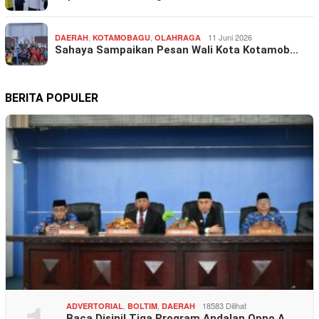
,
,
11 Juni 2026
DAERAH
KOTAMOBAGU
OLAHRAGA
Sahaya Sampaikan Pesan Wali Kota Kotamob…
BERITA POPULER
,
,
18583 Dilihat
ADVERTORIAL
BOLTIM
DAERAH
Baca Disini! Tiga Program Andalan Oppo A…