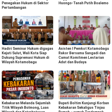
Penegakan Hukum di Sektor
Huongo-Tanah Putih Boalemo
Pertambangan
Hadiri Seminar Hukum digagas
Asisten I Pemkot Kotamobagu
Kejati Sulut, Wali Kota Siap
Rakor Bersama Sangadi dan
Dukung Supremasi Hukum di
Camat Komitmen Lestarian
Wilayah Kotamobagu
Adat dan Budaya
Kebakaran Melanda Sejumlah
Bupati Boltim Kunjungi Korban
Titik Wilayah Bolmong, Luas
Kebakaran Sekaligus Tinjau
Wilayah dan Keterbatasan
Rumah – rumah Terdampak