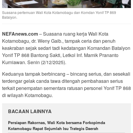
Suasana pertemuan Wali Kota Kotamobagu dan Komdan Yonif TP 869
Batalyon.
NEFAnews.com
– Suasana ruang kerja Wali Kota
Kotamobagu, dr. Weny Gaib., tampak ceria dan penuh
keakraban sejak sedari tadi kedatangan Komandan Batalyon
Yonif TP 868 Bantong Sakti, Letkol Inf. Mamik Prananto
Kurniawan. Senin (2/12/2025).
Keduanya tampak berbincang – bincang serius, dan sesekali
terdengar gelak canda tawa ditengah pembahasan serius
terkait penempatan sementara ratusan personel Yonif TP 868
di wilayah Kotamobagu.
BACAAN LAINNYA
Persiapan Rakornas, Wali Kota bersama Forkopimda
Kotamobagu Rapat Sejumlah Isu Trategis Daerah