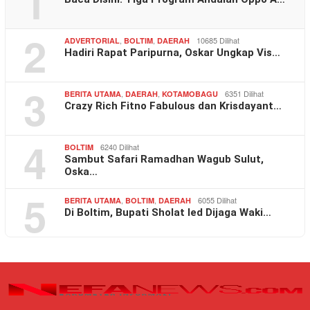
1
2
,
,
10685 Dilihat
ADVERTORIAL
BOLTIM
DAERAH
Hadiri Rapat Paripurna, Oskar Ungkap Vis…
3
,
,
6351 Dilihat
BERITA UTAMA
DAERAH
KOTAMOBAGU
Crazy Rich Fitno Fabulous dan Krisdayant…
4
6240 Dilihat
BOLTIM
Sambut Safari Ramadhan Wagub Sulut,
Oska…
5
,
,
6055 Dilihat
BERITA UTAMA
BOLTIM
DAERAH
Di Boltim, Bupati Sholat Ied Dijaga Waki…