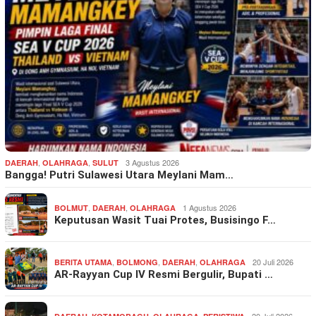
,
,
3 Agustus 2026
DAERAH
OLAHRAGA
SULUT
Bangga! Putri Sulawesi Utara Meylani Mam…
,
,
1 Agustus 2026
BOLMUT
DAERAH
OLAHRAGA
Keputusan Wasit Tuai Protes, Busisingo F…
,
,
,
20 Juli 2026
BERITA UTAMA
BOLMONG
DAERAH
OLAHRAGA
AR-Rayyan Cup IV Resmi Bergulir, Bupati …