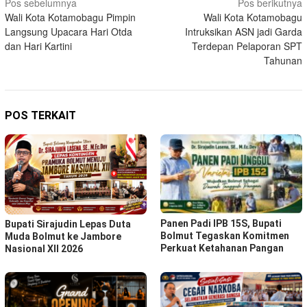
Navigasi
Pos sebelumnya
Pos berikutnya
Wali Kota Kotamobagu Pimpin
Wali Kota Kotamobagu
pos
Langsung Upacara Hari Otda
Intruksikan ASN jadi Garda
dan Hari Kartini
Terdepan Pelaporan SPT
Tahunan
POS TERKAIT
Panen Padi IPB 15S, Bupati
Bupati Sirajudin Lepas Duta
Bolmut Tegaskan Komitmen
Muda Bolmut ke Jambore
Perkuat Ketahanan Pangan
Nasional XII 2026