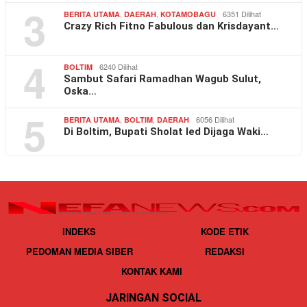
3
,
,
6351 Dilihat
BERITA UTAMA
DAERAH
KOTAMOBAGU
Crazy Rich Fitno Fabulous dan Krisdayant…
4
6240 Dilihat
BOLTIM
Sambut Safari Ramadhan Wagub Sulut,
Oska…
5
,
,
6056 Dilihat
BERITA UTAMA
BOLTIM
DAERAH
Di Boltim, Bupati Sholat Ied Dijaga Waki…
INDEKS
KODE ETIK
PEDOMAN MEDIA SIBER
REDAKSI
KONTAK KAMI
JARINGAN SOCIAL