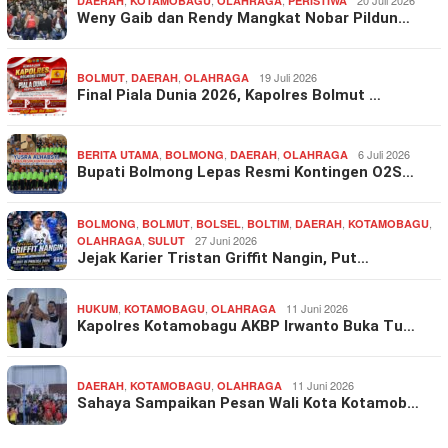
,
,
,
20 Juli 2026
DAERAH
KOTAMOBAGU
OLAHRAGA
PERISTIWA
Weny Gaib dan Rendy Mangkat Nobar Pildun…
,
,
19 Juli 2026
BOLMUT
DAERAH
OLAHRAGA
Final Piala Dunia 2026, Kapolres Bolmut …
,
,
,
6 Juli 2026
BERITA UTAMA
BOLMONG
DAERAH
OLAHRAGA
Bupati Bolmong Lepas Resmi Kontingen O2S…
,
,
,
,
,
,
BOLMONG
BOLMUT
BOLSEL
BOLTIM
DAERAH
KOTAMOBAGU
,
27 Juni 2026
OLAHRAGA
SULUT
Jejak Karier Tristan Griffit Nangin, Put…
,
,
11 Juni 2026
HUKUM
KOTAMOBAGU
OLAHRAGA
Kapolres Kotamobagu AKBP Irwanto Buka Tu…
,
,
11 Juni 2026
DAERAH
KOTAMOBAGU
OLAHRAGA
Sahaya Sampaikan Pesan Wali Kota Kotamob…