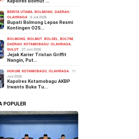
Kapolres Bolmut …
,
,
,
BERITA UTAMA
BOLMONG
DAERAH
6 Juli 2026
OLAHRAGA
Bupati Bolmong Lepas Resmi
Kontingen O2S…
,
,
,
,
BOLMONG
BOLMUT
BOLSEL
BOLTIM
,
,
,
DAERAH
KOTAMOBAGU
OLAHRAGA
27 Juni 2026
SULUT
Jejak Karier Tristan Griffit
Nangin, Put…
,
,
11
HUKUM
KOTAMOBAGU
OLAHRAGA
Juni 2026
Kapolres Kotamobagu AKBP
Irwanto Buka Tu…
TA POPULER