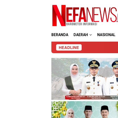
Loncat
ke
konten
BERANDA
DAERAH
NASIONAL
HEADLINE
Wal