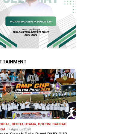
TTAINMENT
,
,
,
,
ORIAL
BERITA UTAMA
BOLTIM
DAERAH
7 Agustus 2026
AGA