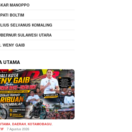
SKAR MANOPPO
PATI BOLTIM
LIUS SELVANUS KOMALING
UBERNUR SULAWESI UTARA
. WENY GAIB
TA UTAMA
,
,
,
 UTAMA
DAERAH
KOTAMOBAGU
7 Agustus 2026
IF