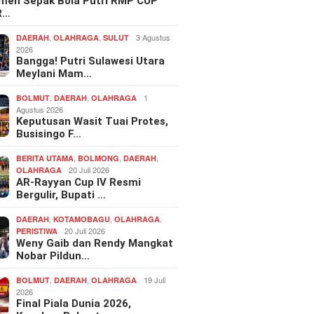
men Sepak Bola Putri RMP CUP
R…
,
,
3 Agustus
DAERAH
OLAHRAGA
SULUT
2026
Bangga! Putri Sulawesi Utara
Meylani Mam…
,
,
1
BOLMUT
DAERAH
OLAHRAGA
Agustus 2026
Keputusan Wasit Tuai Protes,
Busisingo F…
,
,
,
BERITA UTAMA
BOLMONG
DAERAH
20 Juli 2026
OLAHRAGA
AR-Rayyan Cup IV Resmi
Bergulir, Bupati …
,
,
,
DAERAH
KOTAMOBAGU
OLAHRAGA
20 Juli 2026
PERISTIWA
Weny Gaib dan Rendy Mangkat
Nobar Pildun…
,
,
19 Juli
BOLMUT
DAERAH
OLAHRAGA
2026
Final Piala Dunia 2026,