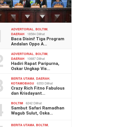
1
,
,
ADVERTORIAL
BOLTIM
18584 Dilihat
DAERAH
Baca Disini! Tiga Program
Andalan Oppo A…
2
,
,
ADVERTORIAL
BOLTIM
10687 Dilihat
DAERAH
Hadiri Rapat Paripurna,
Oskar Ungkap Vis…
3
,
,
BERITA UTAMA
DAERAH
6353 Dilihat
KOTAMOBAGU
Crazy Rich Fitno Fabulous
dan Krisdayant…
4
6242 Dilihat
BOLTIM
Sambut Safari Ramadhan
Wagub Sulut, Oska…
,
,
BERITA UTAMA
BOLTIM