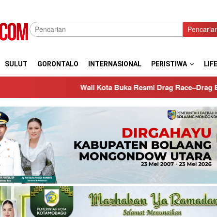
Pencaria
SULUT
GORONTALO
INTERNASIONAL
PERISTIWA
LIF
i Kota Buka Resmi Drag Race–Drag Bike Kotamobagu Bersahabat