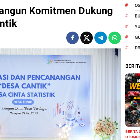
O
Bangun Komitmen Dukung
BU
ntik
YU
G
DR
BERI
BERITA
OTOMOT