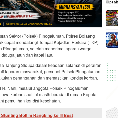
Cipta
n Sektor (Polsek) Pinogaluman, Polres Bolaang
ak cepat mendatangi Tempat Kejadian Perkara (TKP)
n Pinogaluman, setelah menerima laporan warga
diduga jatuh dari kapal laut.
sa Tanjung Sidupa dalam keadaan selamat di perairan
juti laporan masyarakat, personel Polsek Pinogaluman
lakukan penanganan dan memastikan kondisi korban.
 R. Nani, melalui anggota Polsek Pinogaluman,
hwa korban saat ini masih berada di rumah Kepala
ni pemulihan kondisi kesehatan.
Stunting Boltim Rangking ke III Best