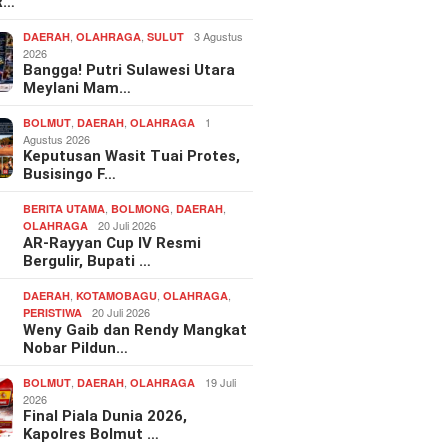
R…
,
,
3 Agustus
DAERAH
OLAHRAGA
SULUT
2026
Bangga! Putri Sulawesi Utara
Meylani Mam…
,
,
1
BOLMUT
DAERAH
OLAHRAGA
Agustus 2026
Keputusan Wasit Tuai Protes,
Busisingo F…
,
,
,
BERITA UTAMA
BOLMONG
DAERAH
20 Juli 2026
OLAHRAGA
AR-Rayyan Cup IV Resmi
Bergulir, Bupati …
,
,
,
DAERAH
KOTAMOBAGU
OLAHRAGA
20 Juli 2026
PERISTIWA
Weny Gaib dan Rendy Mangkat
Nobar Pildun…
,
,
19 Juli
BOLMUT
DAERAH
OLAHRAGA
2026
Final Piala Dunia 2026,
Kapolres Bolmut …