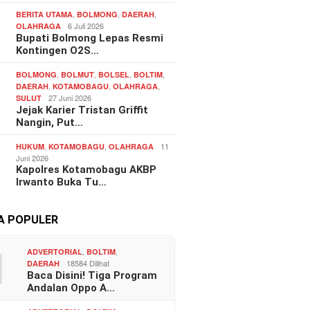
,
,
,
BERITA UTAMA
BOLMONG
DAERAH
6 Juli 2026
OLAHRAGA
Bupati Bolmong Lepas Resmi
Kontingen O2S…
,
,
,
,
BOLMONG
BOLMUT
BOLSEL
BOLTIM
,
,
,
DAERAH
KOTAMOBAGU
OLAHRAGA
27 Juni 2026
SULUT
Jejak Karier Tristan Griffit
Nangin, Put…
,
,
11
HUKUM
KOTAMOBAGU
OLAHRAGA
Juni 2026
Kapolres Kotamobagu AKBP
Irwanto Buka Tu…
TA POPULER
1
,
,
ADVERTORIAL
BOLTIM
18584 Dilihat
DAERAH
Baca Disini! Tiga Program
Andalan Oppo A…