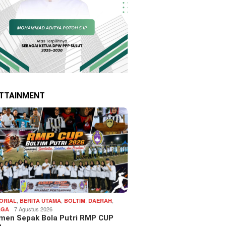
TTAINMENT
,
,
,
,
ORIAL
BERITA UTAMA
BOLTIM
DAERAH
7 Agustus 2026
AGA
men Sepak Bola Putri RMP CUP