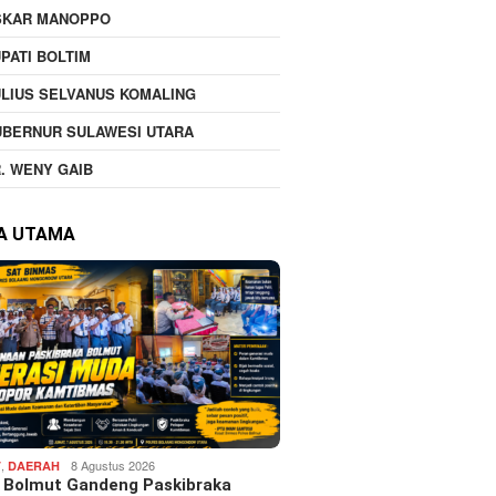
SKAR MANOPPO
PATI BOLTIM
LIUS SELVANUS KOMALING
UBERNUR SULAWESI UTARA
. WENY GAIB
TA UTAMA
,
8 Agustus 2026
T
DAERAH
s Bolmut Gandeng Paskibraka