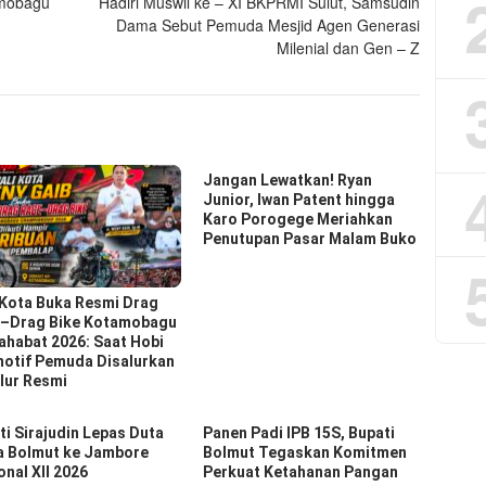
amobagu
Hadiri Muswil ke – XI BKPRMI Sulut, Samsudin
Dama Sebut Pemuda Mesjid Agen Generasi
Milenial dan Gen – Z
Jangan Lewatkan! Ryan
Junior, Iwan Patent hingga
Karo Porogege Meriahkan
Penutupan Pasar Malam Buko
 Kota Buka Resmi Drag
–Drag Bike Kotamobagu
ahabat 2026: Saat Hobi
otif Pemuda Disalurkan
alur Resmi
ti Sirajudin Lepas Duta
Panen Padi IPB 15S, Bupati
 Bolmut ke Jambore
Bolmut Tegaskan Komitmen
onal XII 2026
Perkuat Ketahanan Pangan