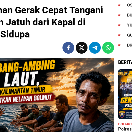
O
man Gerak Cepat Tangani
BU
Jatuh dari Kapal di
YU
 Sidupa
G
DR
BERI
BOLMU
Polre