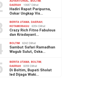
2
,
,
ADVERTORIAL
BOLTIM
10687 Dilihat
DAERAH
Hadiri Rapat Paripurna,
Oskar Ungkap Vis…
3
,
,
BERITA UTAMA
DAERAH
6354 Dilihat
KOTAMOBAGU
Crazy Rich Fitno Fabulous
dan Krisdayant…
4
6242 Dilihat
BOLTIM
Sambut Safari Ramadhan
Wagub Sulut, Oska…
5
,
,
BERITA UTAMA
BOLTIM
6059 Dilihat
DAERAH
Di Boltim, Bupati Sholat
Ied Dijaga Waki…