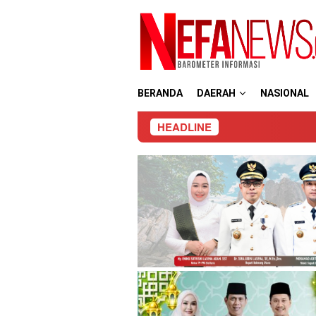
Loncat
ke
konten
BERANDA
DAERAH
NASIONAL
HEADLINE