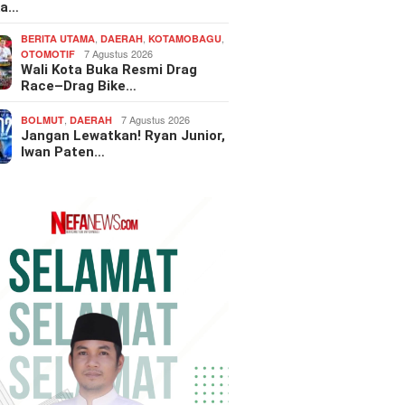
ka…
,
,
,
BERITA UTAMA
DAERAH
KOTAMOBAGU
7 Agustus 2026
OTOMOTIF
Wali Kota Buka Resmi Drag
Race–Drag Bike…
,
7 Agustus 2026
BOLMUT
DAERAH
Jangan Lewatkan! Ryan Junior,
Iwan Paten…