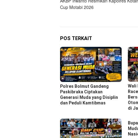
AKBP Irwanto Resmikan Kapolres Kot
pos
Cup Motabi 2026
POS TERKAIT
Wali
Polres Bolmut Gandeng
Race
Paskibraka Ciptakan
Bers
Generasi Muda yang Disiplin
Otom
dan Peduli Kamtibmas
di J
Bupa
Muda
Nasi