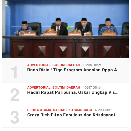
1
,
,
18585 Dilihat
ADVERTORIAL
BOLTIM
DAERAH
Baca Disini! Tiga Program Andalan Oppo A…
2
,
,
10687 Dilihat
ADVERTORIAL
BOLTIM
DAERAH
Hadiri Rapat Paripurna, Oskar Ungkap Vis…
3
,
,
6355 Dilihat
BERITA UTAMA
DAERAH
KOTAMOBAGU
Crazy Rich Fitno Fabulous dan Krisdayant…