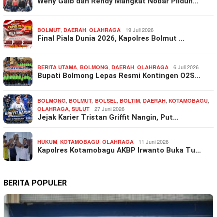
Weny Gaib dan Rendy Mangkat Nobar Pildun…
,
,
19 Juli 2026
BOLMUT
DAERAH
OLAHRAGA
Final Piala Dunia 2026, Kapolres Bolmut …
,
,
,
6 Juli 2026
BERITA UTAMA
BOLMONG
DAERAH
OLAHRAGA
Bupati Bolmong Lepas Resmi Kontingen O2S…
,
,
,
,
,
,
BOLMONG
BOLMUT
BOLSEL
BOLTIM
DAERAH
KOTAMOBAGU
,
27 Juni 2026
OLAHRAGA
SULUT
Jejak Karier Tristan Griffit Nangin, Put…
,
,
11 Juni 2026
HUKUM
KOTAMOBAGU
OLAHRAGA
Kapolres Kotamobagu AKBP Irwanto Buka Tu…
BERITA POPULER