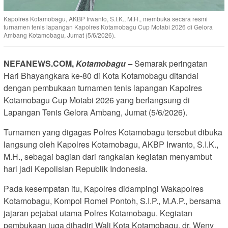
Kapolres Kotamobagu, AKBP Irwanto, S.I.K., M.H., membuka secara resmi
turnamen tenis lapangan Kapolres Kotamobagu Cup Motabi 2026 di Gelora
Ambang Kotamobagu, Jumat (5/6/2026).
NEFANEWS.COM,
Kotamobagu –
Semarak peringatan
Hari Bhayangkara ke-80 di Kota Kotamobagu ditandai
dengan pembukaan turnamen tenis lapangan Kapolres
Kotamobagu Cup Motabi 2026 yang berlangsung di
Lapangan Tenis Gelora Ambang, Jumat (5/6/2026).
Turnamen yang digagas Polres Kotamobagu tersebut dibuka
langsung oleh Kapolres Kotamobagu, AKBP Irwanto, S.I.K.,
M.H., sebagai bagian dari rangkaian kegiatan menyambut
hari jadi Kepolisian Republik Indonesia.
Pada kesempatan itu, Kapolres didampingi Wakapolres
Kotamobagu, Kompol Romel Pontoh, S.I.P., M.A.P., bersama
jajaran pejabat utama Polres Kotamobagu. Kegiatan
pembukaan juga dihadiri Wali Kota Kotamobagu, dr. Weny