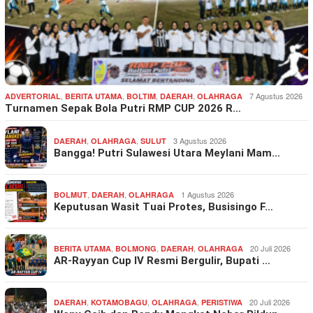
,
,
,
,
7 Agustus 2026
ADVERTORIAL
BERITA UTAMA
BOLTIM
DAERAH
OLAHRAGA
Turnamen Sepak Bola Putri RMP CUP 2026 R…
,
,
3 Agustus 2026
DAERAH
OLAHRAGA
SULUT
Bangga! Putri Sulawesi Utara Meylani Mam…
,
,
1 Agustus 2026
BOLMUT
DAERAH
OLAHRAGA
Keputusan Wasit Tuai Protes, Busisingo F…
,
,
,
20 Juli 2026
BERITA UTAMA
BOLMONG
DAERAH
OLAHRAGA
AR-Rayyan Cup IV Resmi Bergulir, Bupati …
,
,
,
20 Juli 2026
DAERAH
KOTAMOBAGU
OLAHRAGA
PERISTIWA