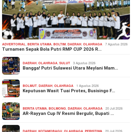
,
,
,
,
7 Agustus 2026
ADVERTORIAL
BERITA UTAMA
BOLTIM
DAERAH
OLAHRAGA
Turnamen Sepak Bola Putri RMP CUP 2026 R…
,
,
3 Agustus 2026
DAERAH
OLAHRAGA
SULUT
Bangga! Putri Sulawesi Utara Meylani Mam…
,
,
1 Agustus 2026
BOLMUT
DAERAH
OLAHRAGA
Keputusan Wasit Tuai Protes, Busisingo F…
,
,
,
20 Juli 2026
BERITA UTAMA
BOLMONG
DAERAH
OLAHRAGA
AR-Rayyan Cup IV Resmi Bergulir, Bupati …
,
,
,
20 Juli 2026
DAERAH
KOTAMOBAGU
OLAHRAGA
PERISTIWA