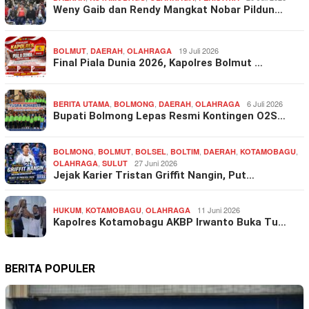
Weny Gaib dan Rendy Mangkat Nobar Pildun…
,
,
19 Juli 2026
BOLMUT
DAERAH
OLAHRAGA
Final Piala Dunia 2026, Kapolres Bolmut …
,
,
,
6 Juli 2026
BERITA UTAMA
BOLMONG
DAERAH
OLAHRAGA
Bupati Bolmong Lepas Resmi Kontingen O2S…
,
,
,
,
,
,
BOLMONG
BOLMUT
BOLSEL
BOLTIM
DAERAH
KOTAMOBAGU
,
27 Juni 2026
OLAHRAGA
SULUT
Jejak Karier Tristan Griffit Nangin, Put…
,
,
11 Juni 2026
HUKUM
KOTAMOBAGU
OLAHRAGA
Kapolres Kotamobagu AKBP Irwanto Buka Tu…
BERITA POPULER