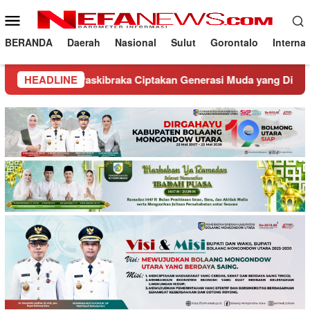
Loncat
Menu
ke
Mobile
konten
BERANDA
Daerah
Nasional
Sulut
Gorontalo
Interna
eng Paskibraka Ciptakan Generasi Muda yang Disiplin dan Ped
HEADLINE