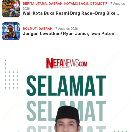
,
,
,
7 Agustus
BERITA UTAMA
DAERAH
KOTAMOBAGU
OTOMOTIF
2026
Wali Kota Buka Resmi Drag Race–Drag Bike…
,
7 Agustus 2026
BOLMUT
DAERAH
Jangan Lewatkan! Ryan Junior, Iwan Paten…