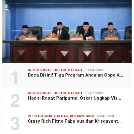
1
,
,
18584 Dilihat
ADVERTORIAL
BOLTIM
DAERAH
Baca Disini! Tiga Program Andalan Oppo A…
2
,
,
10687 Dilihat
ADVERTORIAL
BOLTIM
DAERAH
Hadiri Rapat Paripurna, Oskar Ungkap Vis…
3
,
,
6354 Dilihat
BERITA UTAMA
DAERAH
KOTAMOBAGU
Crazy Rich Fitno Fabulous dan Krisdayant…