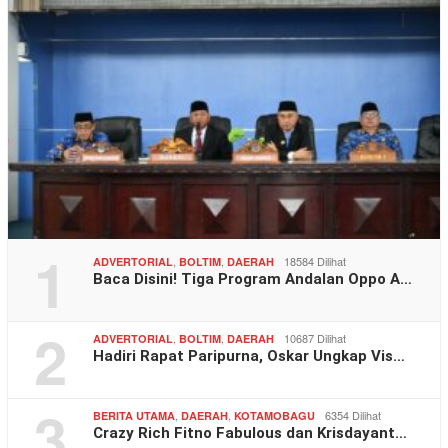
1
,
,
18584 Dilihat
ADVERTORIAL
BOLTIM
DAERAH
Baca Disini! Tiga Program Andalan Oppo A…
2
,
,
10687 Dilihat
ADVERTORIAL
BOLTIM
DAERAH
Hadiri Rapat Paripurna, Oskar Ungkap Vis…
3
,
,
6354 Dilihat
BERITA UTAMA
DAERAH
KOTAMOBAGU
Crazy Rich Fitno Fabulous dan Krisdayant…