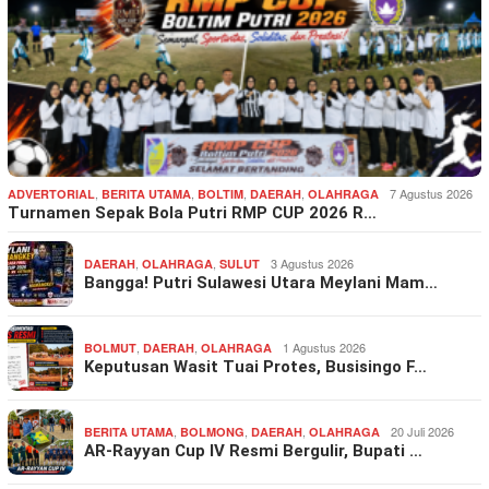
,
,
,
,
7 Agustus 2026
ADVERTORIAL
BERITA UTAMA
BOLTIM
DAERAH
OLAHRAGA
Turnamen Sepak Bola Putri RMP CUP 2026 R…
,
,
3 Agustus 2026
DAERAH
OLAHRAGA
SULUT
Bangga! Putri Sulawesi Utara Meylani Mam…
,
,
1 Agustus 2026
BOLMUT
DAERAH
OLAHRAGA
Keputusan Wasit Tuai Protes, Busisingo F…
,
,
,
20 Juli 2026
BERITA UTAMA
BOLMONG
DAERAH
OLAHRAGA
AR-Rayyan Cup IV Resmi Bergulir, Bupati …