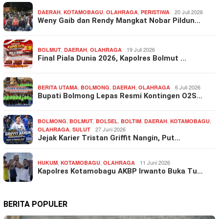
,
,
,
20 Juli 2026
DAERAH
KOTAMOBAGU
OLAHRAGA
PERISTIWA
Weny Gaib dan Rendy Mangkat Nobar Pildun…
,
,
19 Juli 2026
BOLMUT
DAERAH
OLAHRAGA
Final Piala Dunia 2026, Kapolres Bolmut …
,
,
,
6 Juli 2026
BERITA UTAMA
BOLMONG
DAERAH
OLAHRAGA
Bupati Bolmong Lepas Resmi Kontingen O2S…
,
,
,
,
,
,
BOLMONG
BOLMUT
BOLSEL
BOLTIM
DAERAH
KOTAMOBAGU
,
27 Juni 2026
OLAHRAGA
SULUT
Jejak Karier Tristan Griffit Nangin, Put…
,
,
11 Juni 2026
HUKUM
KOTAMOBAGU
OLAHRAGA
Kapolres Kotamobagu AKBP Irwanto Buka Tu…
BERITA POPULER