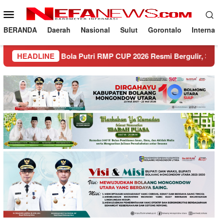
Loncat
Menu
ke
Mobile
konten
BERANDA
Daerah
Nasional
Sulut
Gorontalo
Interna
Sepak Bola Putri RMP CUP 2026 Resmi Bergulir, 30 Tim Siap B
HEADLINE