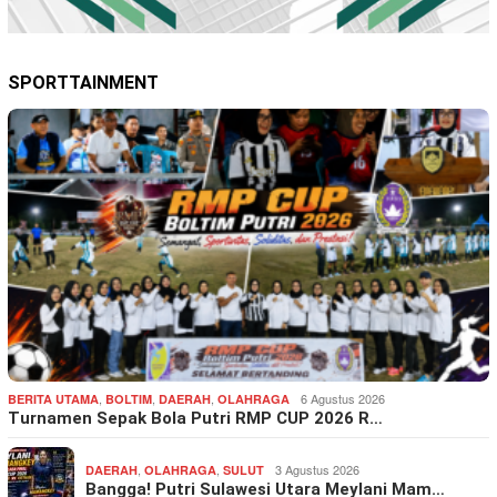
SPORTTAINMENT
,
,
,
6 Agustus 2026
BERITA UTAMA
BOLTIM
DAERAH
OLAHRAGA
Turnamen Sepak Bola Putri RMP CUP 2026 R…
,
,
3 Agustus 2026
DAERAH
OLAHRAGA
SULUT
Bangga! Putri Sulawesi Utara Meylani Mam…