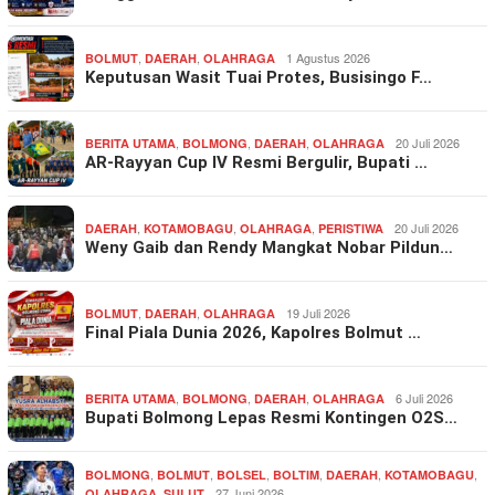
,
,
1 Agustus 2026
BOLMUT
DAERAH
OLAHRAGA
Keputusan Wasit Tuai Protes, Busisingo F…
,
,
,
20 Juli 2026
BERITA UTAMA
BOLMONG
DAERAH
OLAHRAGA
AR-Rayyan Cup IV Resmi Bergulir, Bupati …
,
,
,
20 Juli 2026
DAERAH
KOTAMOBAGU
OLAHRAGA
PERISTIWA
Weny Gaib dan Rendy Mangkat Nobar Pildun…
,
,
19 Juli 2026
BOLMUT
DAERAH
OLAHRAGA
Final Piala Dunia 2026, Kapolres Bolmut …
,
,
,
6 Juli 2026
BERITA UTAMA
BOLMONG
DAERAH
OLAHRAGA
Bupati Bolmong Lepas Resmi Kontingen O2S…
,
,
,
,
,
,
BOLMONG
BOLMUT
BOLSEL
BOLTIM
DAERAH
KOTAMOBAGU
,
27 Juni 2026
OLAHRAGA
SULUT