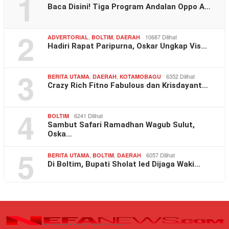
1
Baca Disini! Tiga Program Andalan Oppo A…
2
,
,
10687 Dilihat
ADVERTORIAL
BOLTIM
DAERAH
Hadiri Rapat Paripurna, Oskar Ungkap Vis…
3
,
,
6352 Dilihat
BERITA UTAMA
DAERAH
KOTAMOBAGU
Crazy Rich Fitno Fabulous dan Krisdayant…
4
6241 Dilihat
BOLTIM
Sambut Safari Ramadhan Wagub Sulut,
Oska…
5
,
,
6057 Dilihat
BERITA UTAMA
BOLTIM
DAERAH
Di Boltim, Bupati Sholat Ied Dijaga Waki…