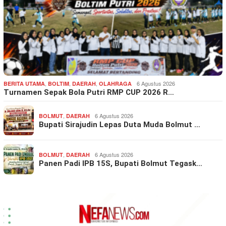
,
,
,
6 Agustus 2026
BERITA UTAMA
BOLTIM
DAERAH
OLAHRAGA
Turnamen Sepak Bola Putri RMP CUP 2026 R…
,
6 Agustus 2026
BOLMUT
DAERAH
Bupati Sirajudin Lepas Duta Muda Bolmut …
,
6 Agustus 2026
BOLMUT
DAERAH
Panen Padi IPB 15S, Bupati Bolmut Tegask…