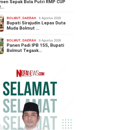
men Sepak Bola Putri RMP CUP
R…
,
6 Agustus 2026
BOLMUT
DAERAH
Bupati Sirajudin Lepas Duta
Muda Bolmut …
,
6 Agustus 2026
BOLMUT
DAERAH
Panen Padi IPB 15S, Bupati
Bolmut Tegask…