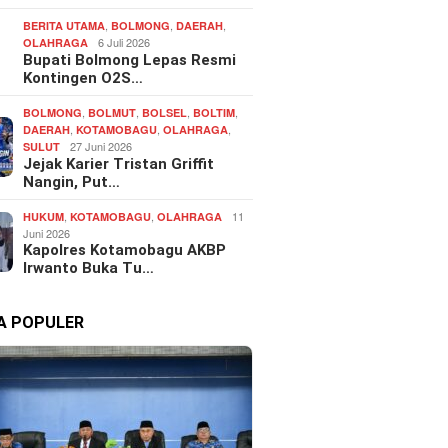
,
,
,
BERITA UTAMA
BOLMONG
DAERAH
6 Juli 2026
OLAHRAGA
Bupati Bolmong Lepas Resmi
Kontingen O2S…
,
,
,
,
BOLMONG
BOLMUT
BOLSEL
BOLTIM
,
,
,
DAERAH
KOTAMOBAGU
OLAHRAGA
27 Juni 2026
SULUT
Jejak Karier Tristan Griffit
Nangin, Put…
,
,
11
HUKUM
KOTAMOBAGU
OLAHRAGA
Juni 2026
Kapolres Kotamobagu AKBP
Irwanto Buka Tu…
TA POPULER