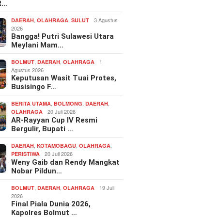
R…
,
,
3 Agustus
DAERAH
OLAHRAGA
SULUT
2026
Bangga! Putri Sulawesi Utara
Meylani Mam…
,
,
1
BOLMUT
DAERAH
OLAHRAGA
Agustus 2026
Keputusan Wasit Tuai Protes,
Busisingo F…
,
,
,
BERITA UTAMA
BOLMONG
DAERAH
20 Juli 2026
OLAHRAGA
AR-Rayyan Cup IV Resmi
Bergulir, Bupati …
,
,
,
DAERAH
KOTAMOBAGU
OLAHRAGA
20 Juli 2026
PERISTIWA
Weny Gaib dan Rendy Mangkat
Nobar Pildun…
,
,
19 Juli
BOLMUT
DAERAH
OLAHRAGA
2026
Final Piala Dunia 2026,
Kapolres Bolmut …