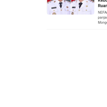
Kebu
Ruan
NEFA
panja
Mongo