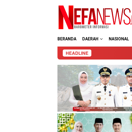
Loncat
ke
konten
BERANDA
DAERAH
NASIONAL
HEADLINE