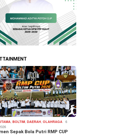
TTAINMENT
,
,
,
6
 UTAMA
BOLTIM
DAERAH
OLAHRAGA
2026
men Sepak Bola Putri RMP CUP