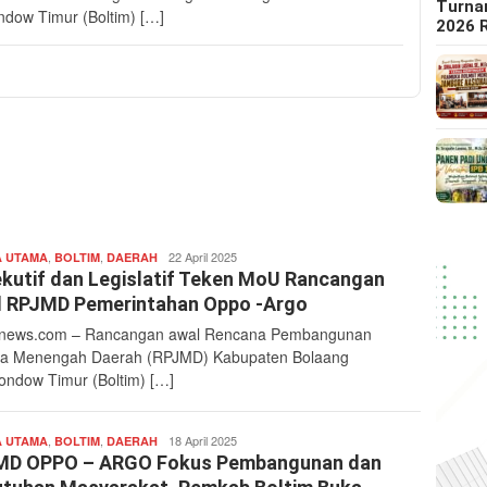
Turna
dow Timur (Boltim) […]
2026 
,
,
redaksi
22 April 2025
A UTAMA
BOLTIM
DAERAH
nefa
kutif dan Legislatif Teken MoU Rancangan
 RPJMD Pemerintahan Oppo -Argo
news.com – Rancangan awal Rencana Pembangunan
a Menengah Daerah (RPJMD) Kabupaten Bolaang
ndow Timur (Boltim) […]
,
,
redaksi
18 April 2025
A UTAMA
BOLTIM
DAERAH
nefa
MD OPPO – ARGO Fokus Pembangunan dan