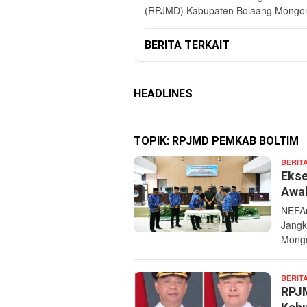
(RPJMD) Kabupaten Bolaang Mongon
BERITA TERKAIT
HEADLINES
TOPIK:
RPJMD PEMKAB BOLTIM
BERIT
Ekse
Awal
NEFA
Jangk
Mongo
BERIT
RPJ