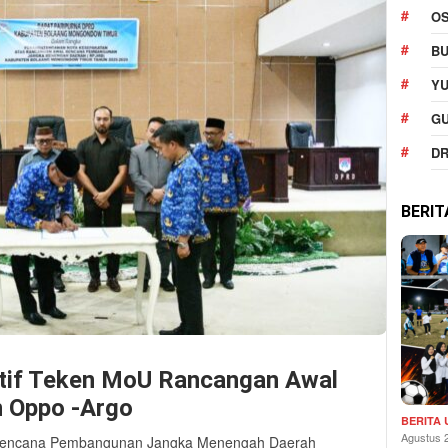
O
BU
YU
G
DR
BERI
atif Teken MoU Rancangan Awal
 Oppo -Argo
BERITA
Agustus 
Rencana Pembangunan Jangka Menengah Daerah