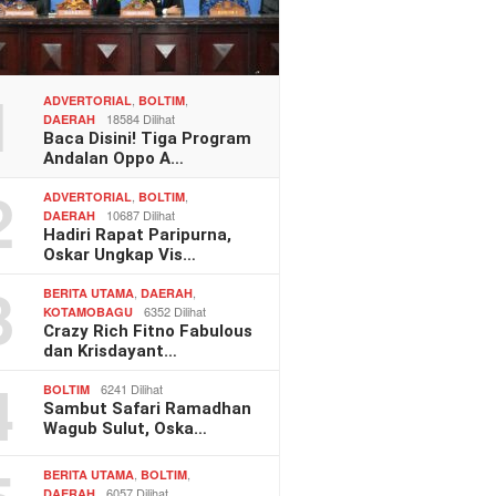
1
,
,
ADVERTORIAL
BOLTIM
18584 Dilihat
DAERAH
Baca Disini! Tiga Program
Andalan Oppo A…
2
,
,
ADVERTORIAL
BOLTIM
10687 Dilihat
DAERAH
Hadiri Rapat Paripurna,
Oskar Ungkap Vis…
3
,
,
BERITA UTAMA
DAERAH
6352 Dilihat
KOTAMOBAGU
Crazy Rich Fitno Fabulous
dan Krisdayant…
4
6241 Dilihat
BOLTIM
Sambut Safari Ramadhan
Wagub Sulut, Oska…
,
,
BERITA UTAMA
BOLTIM
6057 Dilihat
DAERAH