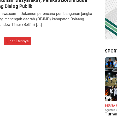
tuhan Masyarakat, Pemkab Boltim Buka
g Dialog Publik
news.com – Dokumen perencana pembangunan jangka
ng menengah daerah (RPJMD) kabupaten Bolaang
ndow Timur (Boltim) […]
Lihat Lainnya
SPOR
BERITA
Agustus 
Turna