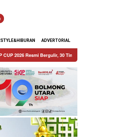
n
ESTYLE&HIBURAN
ADVERTORIAL
lir, 30 Tim Siap Berlaga!
Bupati Sirajudin Lepas Duta