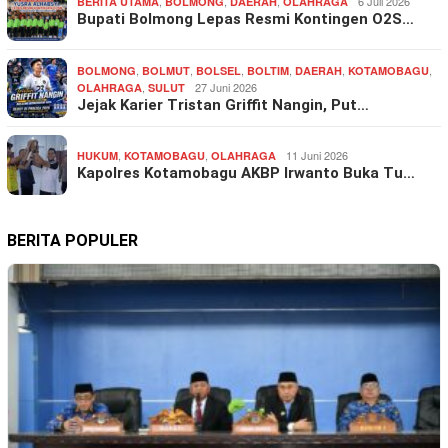
,
,
,
6 Juli 2026
BERITA UTAMA
BOLMONG
DAERAH
OLAHRAGA
Bupati Bolmong Lepas Resmi Kontingen O2S…
,
,
,
,
,
,
BOLMONG
BOLMUT
BOLSEL
BOLTIM
DAERAH
KOTAMOBAGU
,
27 Juni 2026
OLAHRAGA
SULUT
Jejak Karier Tristan Griffit Nangin, Put…
,
,
11 Juni 2026
HUKUM
KOTAMOBAGU
OLAHRAGA
Kapolres Kotamobagu AKBP Irwanto Buka Tu…
BERITA POPULER