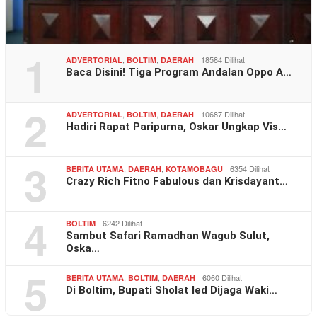
1
,
,
18584 Dilihat
ADVERTORIAL
BOLTIM
DAERAH
Baca Disini! Tiga Program Andalan Oppo A…
2
,
,
10687 Dilihat
ADVERTORIAL
BOLTIM
DAERAH
Hadiri Rapat Paripurna, Oskar Ungkap Vis…
3
,
,
6354 Dilihat
BERITA UTAMA
DAERAH
KOTAMOBAGU
Crazy Rich Fitno Fabulous dan Krisdayant…
4
6242 Dilihat
BOLTIM
Sambut Safari Ramadhan Wagub Sulut,
Oska…
5
,
,
6060 Dilihat
BERITA UTAMA
BOLTIM
DAERAH
Di Boltim, Bupati Sholat Ied Dijaga Waki…