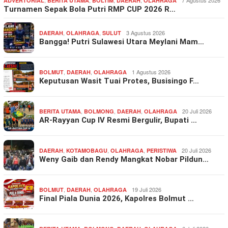
ADVERTORIAL
BERITA UTAMA
BOLTIM
DAERAH
OLAHRAGA
Turnamen Sepak Bola Putri RMP CUP 2026 R…
,
,
3 Agustus 2026
DAERAH
OLAHRAGA
SULUT
Bangga! Putri Sulawesi Utara Meylani Mam…
,
,
1 Agustus 2026
BOLMUT
DAERAH
OLAHRAGA
Keputusan Wasit Tuai Protes, Busisingo F…
,
,
,
20 Juli 2026
BERITA UTAMA
BOLMONG
DAERAH
OLAHRAGA
AR-Rayyan Cup IV Resmi Bergulir, Bupati …
,
,
,
20 Juli 2026
DAERAH
KOTAMOBAGU
OLAHRAGA
PERISTIWA
Weny Gaib dan Rendy Mangkat Nobar Pildun…
,
,
19 Juli 2026
BOLMUT
DAERAH
OLAHRAGA
Final Piala Dunia 2026, Kapolres Bolmut …