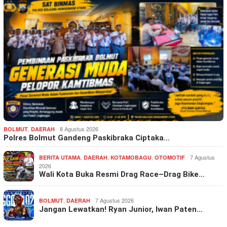
,
8 Agustus 2026
BOLMUT
DAERAH
Polres Bolmut Gandeng Paskibraka Ciptaka…
,
,
,
7 Agustus
BERITA UTAMA
DAERAH
KOTAMOBAGU
OTOMOTIF
2026
Wali Kota Buka Resmi Drag Race–Drag Bike…
,
7 Agustus 2026
BOLMUT
DAERAH
Jangan Lewatkan! Ryan Junior, Iwan Paten…