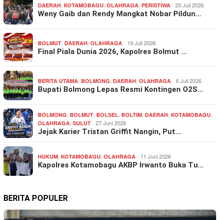
,
,
,
20 Juli 2026
DAERAH
KOTAMOBAGU
OLAHRAGA
PERISTIWA
Weny Gaib dan Rendy Mangkat Nobar Pildun…
,
,
19 Juli 2026
BOLMUT
DAERAH
OLAHRAGA
Final Piala Dunia 2026, Kapolres Bolmut …
,
,
,
6 Juli 2026
BERITA UTAMA
BOLMONG
DAERAH
OLAHRAGA
Bupati Bolmong Lepas Resmi Kontingen O2S…
,
,
,
,
,
,
BOLMONG
BOLMUT
BOLSEL
BOLTIM
DAERAH
KOTAMOBAGU
,
27 Juni 2026
OLAHRAGA
SULUT
Jejak Karier Tristan Griffit Nangin, Put…
,
,
11 Juni 2026
HUKUM
KOTAMOBAGU
OLAHRAGA
Kapolres Kotamobagu AKBP Irwanto Buka Tu…
BERITA POPULER