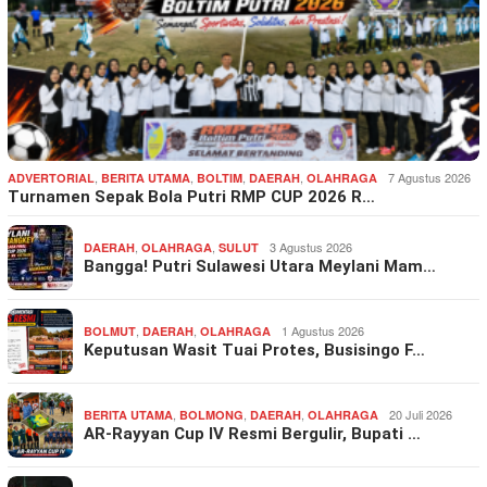
,
,
,
,
7 Agustus 2026
ADVERTORIAL
BERITA UTAMA
BOLTIM
DAERAH
OLAHRAGA
Turnamen Sepak Bola Putri RMP CUP 2026 R…
,
,
3 Agustus 2026
DAERAH
OLAHRAGA
SULUT
Bangga! Putri Sulawesi Utara Meylani Mam…
,
,
1 Agustus 2026
BOLMUT
DAERAH
OLAHRAGA
Keputusan Wasit Tuai Protes, Busisingo F…
,
,
,
20 Juli 2026
BERITA UTAMA
BOLMONG
DAERAH
OLAHRAGA
AR-Rayyan Cup IV Resmi Bergulir, Bupati …