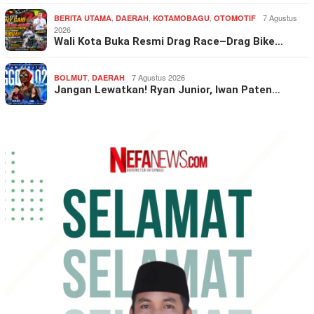
,
,
,
7 Agustus
BERITA UTAMA
DAERAH
KOTAMOBAGU
OTOMOTIF
2026
Wali Kota Buka Resmi Drag Race–Drag Bike…
,
7 Agustus 2026
BOLMUT
DAERAH
Jangan Lewatkan! Ryan Junior, Iwan Paten…