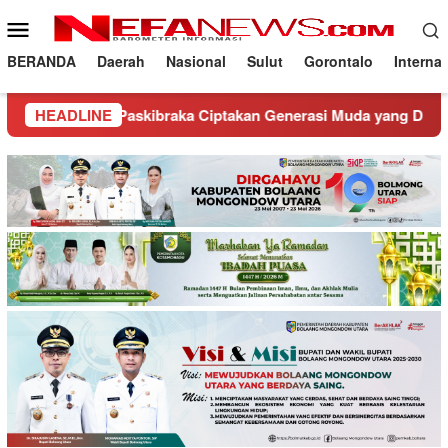
Loncat
Menu
ke
Mobile
konten
BERANDA
Daerah
Nasional
Sulut
Gorontalo
Interna
deng Paskibraka Ciptakan Generasi Muda yang Disiplin dan Pe
HEADLINE