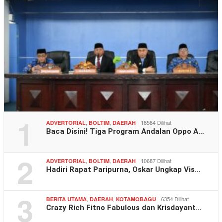
1
,
,
18584 Dilihat
ADVERTORIAL
BOLTIM
DAERAH
Baca Disini! Tiga Program Andalan Oppo A…
2
,
,
10687 Dilihat
ADVERTORIAL
BOLTIM
DAERAH
Hadiri Rapat Paripurna, Oskar Ungkap Vis…
3
,
,
6354 Dilihat
BERITA UTAMA
DAERAH
KOTAMOBAGU
Crazy Rich Fitno Fabulous dan Krisdayant…