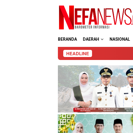
Loncat
ke
konten
BERANDA
DAERAH
NASIONAL
HEADLINE
Ke