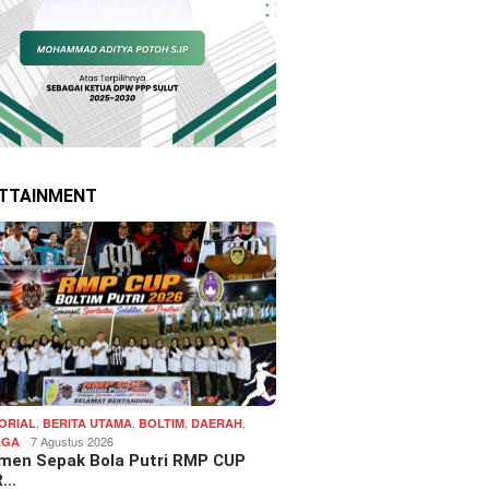
TTAINMENT
,
,
,
,
ORIAL
BERITA UTAMA
BOLTIM
DAERAH
7 Agustus 2026
AGA
men Sepak Bola Putri RMP CUP
R…