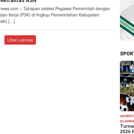
Netralitas ASN
ews.com – Tahapan seleksi Pegawai Pemerintah dengan
njian Kerja (P3K) di lingkup Pemerintahan Kabupaten
ab) […]
Lihat Lainnya
SPOR
ADVERT
OLAHR
Turna
2026 