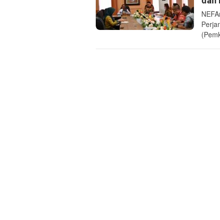
dan 
NEFAn
Perja
(Pemk