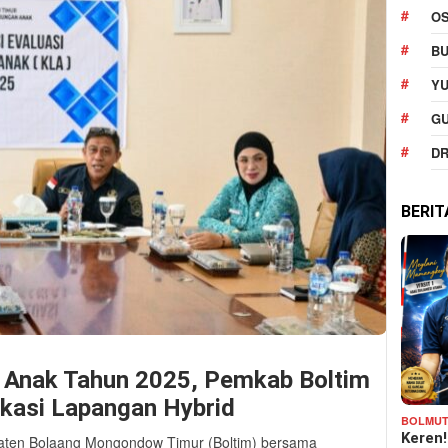
O
BU
YU
G
DR
BERI
 Anak Tahun 2025, Pemkab Boltim
fikasi Lapangan Hybrid
BOLMU
Keren
ten Bolaang Mongondow Timur (Boltim) bersama