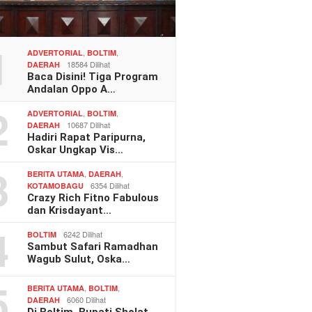
1
,
,
ADVERTORIAL
BOLTIM
18584 Dilihat
DAERAH
Baca Disini! Tiga Program
Andalan Oppo A…
2
,
,
ADVERTORIAL
BOLTIM
10687 Dilihat
DAERAH
Hadiri Rapat Paripurna,
Oskar Ungkap Vis…
3
,
,
BERITA UTAMA
DAERAH
6354 Dilihat
KOTAMOBAGU
Crazy Rich Fitno Fabulous
dan Krisdayant…
4
6242 Dilihat
BOLTIM
Sambut Safari Ramadhan
Wagub Sulut, Oska…
5
,
,
BERITA UTAMA
BOLTIM
6060 Dilihat
DAERAH