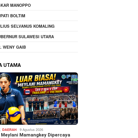
SKAR MANOPPO
PATI BOLTIM
LIUS SELVANUS KOMALING
UBERNUR SULAWESI UTARA
. WENY GAIB
TA UTAMA
,
9 Agustus 2026
T
DAERAH
! Meylani Mamangkey Dipercaya