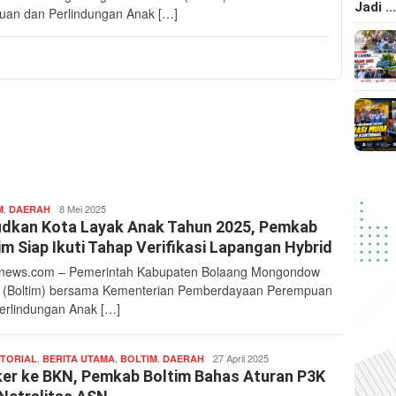
Jadi 
an dan Perlindungan Anak […]
,
redaksi
8 Mei 2025
M
DAERAH
nefa
dkan Kota Layak Anak Tahun 2025, Pemkab
im Siap Ikuti Tahap Verifikasi Lapangan Hybrid
ews.com – Pemerintah Kabupaten Bolaang Mongondow
 (Boltim) bersama Kementerian Pemberdayaan Perempuan
erlindungan Anak […]
,
,
,
redaksi
27 April 2025
TORIAL
BERITA UTAMA
BOLTIM
DAERAH
nefa
er ke BKN, Pemkab Boltim Bahas Aturan P3K