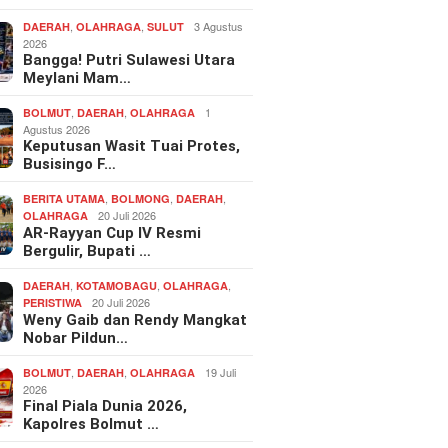
,
,
3 Agustus
DAERAH
OLAHRAGA
SULUT
2026
Bangga! Putri Sulawesi Utara
Meylani Mam…
,
,
1
BOLMUT
DAERAH
OLAHRAGA
Agustus 2026
Keputusan Wasit Tuai Protes,
Busisingo F…
,
,
,
BERITA UTAMA
BOLMONG
DAERAH
20 Juli 2026
OLAHRAGA
AR-Rayyan Cup IV Resmi
Bergulir, Bupati …
,
,
,
DAERAH
KOTAMOBAGU
OLAHRAGA
20 Juli 2026
PERISTIWA
Weny Gaib dan Rendy Mangkat
Nobar Pildun…
,
,
19 Juli
BOLMUT
DAERAH
OLAHRAGA
2026
Final Piala Dunia 2026,
Kapolres Bolmut …