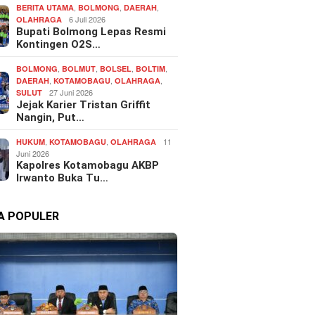
,
,
,
BERITA UTAMA
BOLMONG
DAERAH
6 Juli 2026
OLAHRAGA
Bupati Bolmong Lepas Resmi
Kontingen O2S…
,
,
,
,
BOLMONG
BOLMUT
BOLSEL
BOLTIM
,
,
,
DAERAH
KOTAMOBAGU
OLAHRAGA
27 Juni 2026
SULUT
Jejak Karier Tristan Griffit
Nangin, Put…
,
,
11
HUKUM
KOTAMOBAGU
OLAHRAGA
Juni 2026
Kapolres Kotamobagu AKBP
Irwanto Buka Tu…
TA POPULER