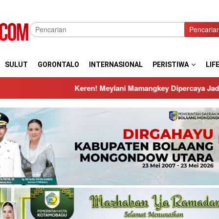
Pencaria
SULUT
GORONTALO
INTERNASIONAL
PERISTIWA
LIF
ren! Meylani Mamangkey Dipercaya Jadi Pengadil Utama Final T