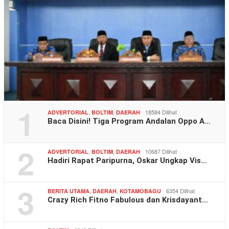
1
,
,
18584 Dilihat
ADVERTORIAL
BOLTIM
DAERAH
Baca Disini! Tiga Program Andalan Oppo A…
2
,
,
10687 Dilihat
ADVERTORIAL
BOLTIM
DAERAH
Hadiri Rapat Paripurna, Oskar Ungkap Vis…
3
,
,
6354 Dilihat
BERITA UTAMA
DAERAH
KOTAMOBAGU
Crazy Rich Fitno Fabulous dan Krisdayant…