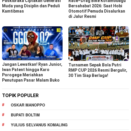
Paskibraka Ciptakan Generasi
Race–Drag Bike Kotamobagu
Muda yang Disiplin dan Peduli
Bersahabat 2026: Saat Hobi
Kamtibmas
Otomotif Pemuda Disalurkan
di Jalur Resmi
Jangan Lewatkan! Ryan Junior,
Turnamen Sepak Bola Putri
Iwan Patent hingga Karo
RMP CUP 2026 Resmi Bergulir,
Porogege Meriahkan
30 Tim Siap Berlaga!
Penutupan Pasar Malam Buko
TOPIK POPULER
OSKAR MANOPPO
BUPATI BOLTIM
YULIUS SELVANUS KOMALING