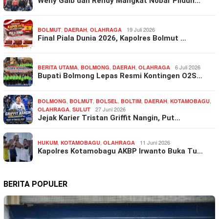
Weny Gaib dan Rendy Mangkat Nobar Pildun…
,
,
19 Juli 2026
BOLMUT
DAERAH
OLAHRAGA
Final Piala Dunia 2026, Kapolres Bolmut …
,
,
,
6 Juli 2026
BERITA UTAMA
BOLMONG
DAERAH
OLAHRAGA
Bupati Bolmong Lepas Resmi Kontingen O2S…
,
,
,
,
,
,
BOLMONG
BOLMUT
BOLSEL
BOLTIM
DAERAH
KOTAMOBAGU
,
27 Juni 2026
OLAHRAGA
SULUT
Jejak Karier Tristan Griffit Nangin, Put…
,
,
11 Juni 2026
HUKUM
KOTAMOBAGU
OLAHRAGA
Kapolres Kotamobagu AKBP Irwanto Buka Tu…
BERITA POPULER