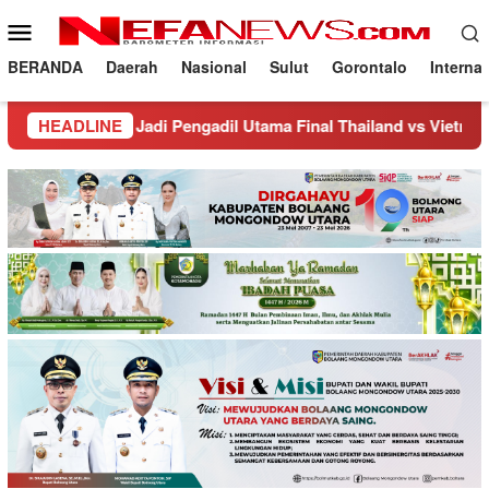
Loncat
Menu
ke
Mobile
konten
BERANDA
Daerah
Nasional
Sulut
Gorontalo
Interna
di Pengadil Utama Final Thailand vs Vietnam Di Leg kedua
HEADLINE