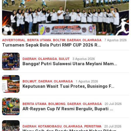
,
,
,
,
7 Agustus 2026
ADVERTORIAL
BERITA UTAMA
BOLTIM
DAERAH
OLAHRAGA
Turnamen Sepak Bola Putri RMP CUP 2026 R…
,
,
3 Agustus 2026
DAERAH
OLAHRAGA
SULUT
Bangga! Putri Sulawesi Utara Meylani Mam…
,
,
1 Agustus 2026
BOLMUT
DAERAH
OLAHRAGA
Keputusan Wasit Tuai Protes, Busisingo F…
,
,
,
20 Juli 2026
BERITA UTAMA
BOLMONG
DAERAH
OLAHRAGA
AR-Rayyan Cup IV Resmi Bergulir, Bupati …
,
,
,
20 Juli 2026
DAERAH
KOTAMOBAGU
OLAHRAGA
PERISTIWA